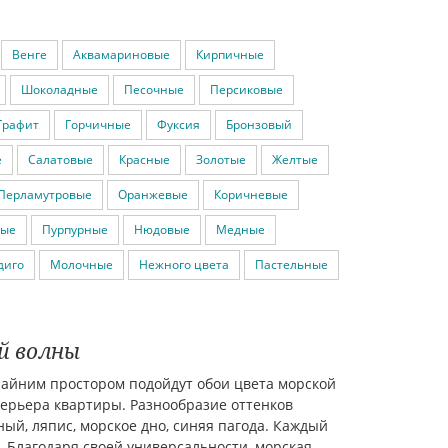
Венге
Аквамариновые
Кирпичные
Шоколадные
Песочные
Персиковые
Графит
Горчичные
Фуксия
Бронзовый
е
Салатовые
Красные
Золотые
Желтые
Перламутровые
Оранжевые
Коричневые
ные
Пурпурные
Нюдовые
Медные
диго
Молочные
Нежного цвета
Пастельные
й волны
крайним простором подойдут обои цвета морской
ерьера квартиры. Разнообразие оттенков
ый, ляпис, морское дно, синяя пагода. Каждый
. Благодаря своей универсальности, морская