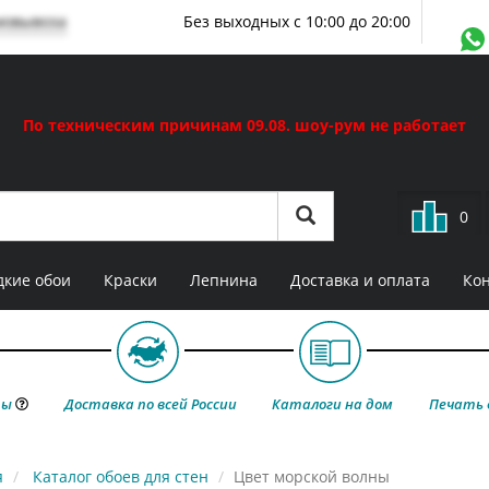
мовывоза
Без выходных с 10:00 до 20:00
По техническим причинам 09.08. шоу-рум не работает
0
кие обои
Краски
Лепнина
Доставка и оплата
Ко
ты
Доставка по всей России
Каталоги на дом
Печать 
я
Каталог обоев для стен
Цвет морской волны