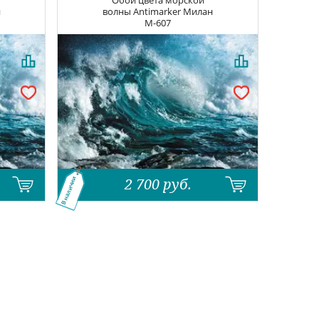
Обои цвета морской
н
волны
Antimarker Милан
M-607
2 700
руб.
В наличии