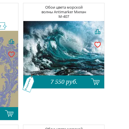
Обои цвета морской
|
волны
Antimarker Милан
M-407
7 550
руб.
В наличии