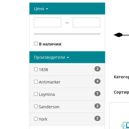
Цена
—
В наличии
Производители
3
1838
Катего
4
Antimarker
Сортир
1
Loymina
2
Sanderson
2
York