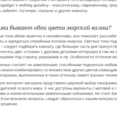
одойдет к любому дизайну – классическому, современному, сре
, кабинет, гостиную, спальню и другие комнаты.
ми бывают обои цвета морской волны?
е тона обоев приятны и ненавязчивы, они помогают расслабит
ть и зарядиться спокойным потоком энергии. Светлые тона под
 – следует подбирать комнату, где большую часть дня присутс
очетать цвет «стихии» с другими деталями интерьера в том же
кциями под старину, ракушками и пр. Особенности оттенков м
ченые считают их хамелеонами, способными поделиться любым
х можно комбинировать со множеством других цветов (лавандов
атериалы, выполненные в таких оттенках, имеют разные техник
логе интернет-магазина представлен широкий выбор панорамны
дителей со всего мира. У нас доступны варианты с матовой и 
ами и исключительными живописными пейзажами. Не стоит бо
 Если возникли вопросы, следует обратиться к нашим консульт
 решение.