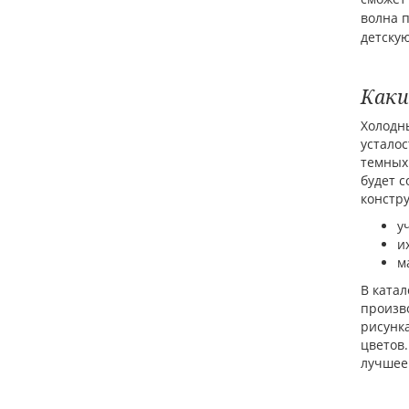
волна п
детскую
Каки
Холодны
усталос
темных
будет с
констру
у
и
м
В ката
произво
рисунк
цветов.
лучшее