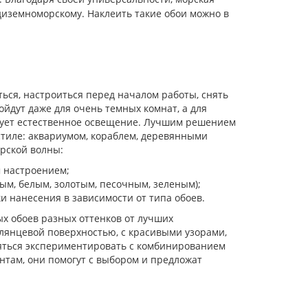
диземноморскому. Наклеить такие обои можно в
ься, настроиться перед началом работы, снять
ойдут даже для очень темных комнат, а для
твует естественное освещение. Лучшим решением
 стиле: аквариумом, кораблем, деревянными
орской волны:
 настроением;
ым, белым, золотым, песочным, зеленым);
и нанесения в зависимости от типа обоев.
х обоев разных оттенков от лучших
глянцевой поверхностью, с красивыми узорами,
яться экспериментировать с комбинированием
антам, они помогут с выбором и предложат