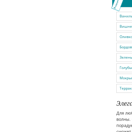
В наличии
Ванил
Вишне
Оливк
Бордо
Зелен
Голубы
Мокры
Террак
Элег
Для люб
волны.
порадуе
сможет 