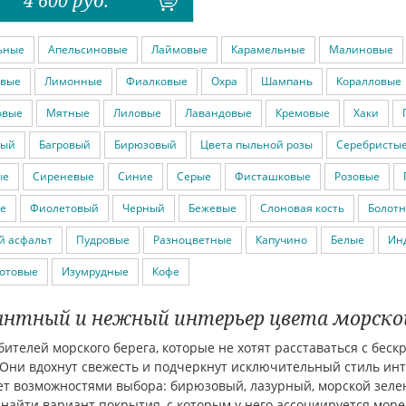
4 600
руб.
ьные
Апельсиновые
Лаймовые
Карамельные
Малиновые
вые
Лимонные
Фиалковые
Охра
Шампань
Коралловые
овые
Мятные
Лиловые
Лавандовые
Кремовые
Хаки
вый
Багровый
Бирюзовый
Цвета пыльной розы
Серебристы
ые
Сиреневые
Синие
Серые
Фисташковые
Розовые
е
Фиолетовый
Черный
Бежевые
Слоновая кость
Болот
й асфальт
Пудровые
Разноцветные
Капучино
Белые
Ин
отовые
Изумрудные
Кофе
антный и нежный интерьер цвета морско
ителей морского берега, которые не хотят расставаться с бес
 Они вдохнут свежесть и подчеркнут исключительный стиль инт
т возможностями выбора: бирюзовый, лазурный, морской зелен
найти вариант покрытия, с которым у него ассоциируется море