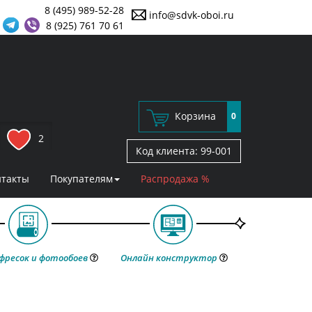
8 (495) 989-52-28
info@sdvk-oboi.ru
8 (925) 761 70 61
Корзина
0
2
Код клиента:
99-001
нтакты
Покупателям
Распродажа %
фресок и фотообоев
Онлайн конструктор