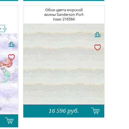
Обои цвета морской
волны
Sanderson Port
Isaac
216584
16 596
руб.