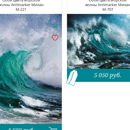
Обои цвета морской
Обои цвета морской
волны
Antimarker Милан
волны
Antimarker Мила
M-221
M-707
5 050
руб.
В наличии