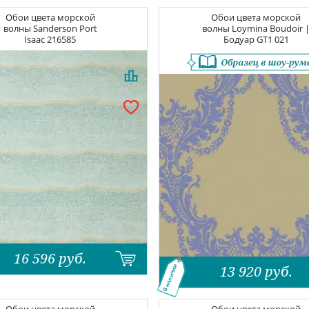
Обои цвета морской
Обои цвета морской
волны
Sanderson Port
волны
Loymina Boudoir 
Isaac
216585
Бодуар
GT1 021
16 596
руб.
13 920
руб.
В наличии