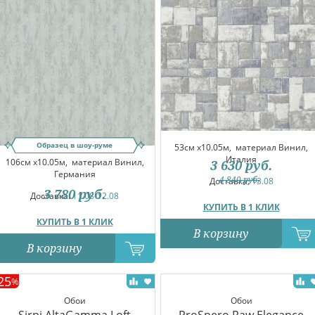
Образец в шоу-руме
53см x10.05м,
материал Винил,
Италия
106см x10.05м,
материал Винил,
3 630
руб.
Германия
4 840
руб.
Доставка:
13.08
3 780
руб.
Доставка:
11.08-12.08
КУПИТЬ В 1 КЛИК
КУПИТЬ В 1 КЛИК
В корзину
В корзину
25
%
Обои
Обои