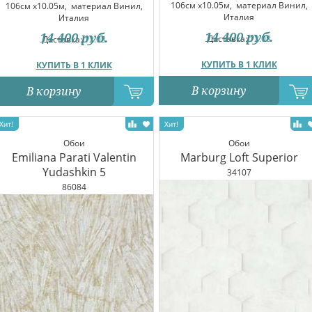
106см x10.05м,
материал Винил,
106см x10.05м,
материал Винил,
Италия
Италия
14 400
руб.
14 400
руб.
Доставка:
12.08
Доставка:
12.08
КУПИТЬ В 1 КЛИК
КУПИТЬ В 1 КЛИК
В корзину
В корзину
Обои
Обои
Emiliana Parati Valentin
Marburg Loft Superior
Yudashkin 5
34107
86084