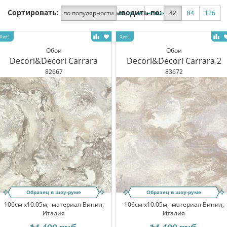
Сортировать:
Выводить по:
по популярности
по цене
новинки
42
по скидке
84
126
Обои
Обои
Decori&Decori Carrara
Decori&Decori Carrara 2
82667
83672
Образец в шоу-руме
Образец в шоу-руме
106см x10.05м,
материал Винил,
106см x10.05м,
материал Винил,
Италия
Италия