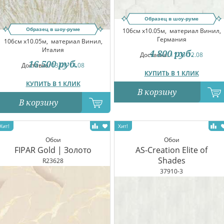
Образец в шоу-руме
Образец в шоу-руме
106см x10.05м,
материал Винил,
Германия
106см x10.05м,
материал Винил,
Италия
4 800
руб.
Доставка:
11.08-12.08
16 500
руб.
Доставка:
13.08-14.08
КУПИТЬ В 1 КЛИК
КУПИТЬ В 1 КЛИК
В корзину
В корзину
Обои
Обои
FIPAR Gold | Золото
AS-Creation Elite of
Shades
R23628
37910-3