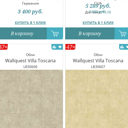
Германия
США
5 289
руб.
3 400
руб.
9 980
руб.
Доставка:
13.08
КУПИТЬ В 1 КЛИК
КУПИТЬ В 1 КЛИК
В корзину
В корзину
47
47
%
-
%
Обои
Обои
Wallquest Villa Toscana
Wallquest Villa Toscana
LB30606
LB30607