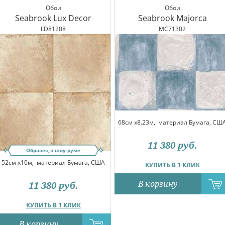
Обои
Обои
Seabrook Lux Decor
Seabrook Majorca
LD81208
MC71302
68см x8.23м,
материал Бумага, СШ
11 380
руб.
Образец в шоу-руме
52см x10м,
материал Бумага, США
КУПИТЬ В 1 КЛИК
В корзину
11 380
руб.
КУПИТЬ В 1 КЛИК
В корзину