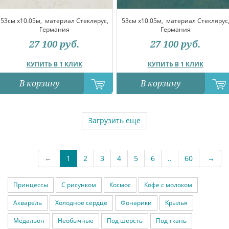
53см x10.05м,
материал Стеклярус,
53см x10.05м,
материал Стеклярус
Германия
Германия
27 100
руб.
27 100
руб.
КУПИТЬ В 1 КЛИК
КУПИТЬ В 1 КЛИК
В корзину
В корзину
Загрузить еще
←
1
2
3
4
5
6
..
60
→
Принцессы
С рисунком
Космос
Кофе с молоком
Акварель
Холодное сердце
Фонарики
Крылья
Медальон
Необычные
Под шерсть
Под ткань