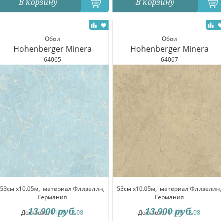
В корзину
В корзину
Обои
Обои
Hohenberger Minera
Hohenberger Minera
64065
64067
53см x10.05м,
материал Флизелин,
53см x10.05м,
материал Флизелин
Германия
Германия
13 900
руб.
13 900
руб.
Доставка:
11.08-12.08
Доставка:
11.08-12.08