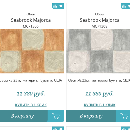
Обои
Обои
Seabrook Majorca
Seabrook Majorca
MC71306
MC71308
68см x8.23м,
материал Бумага, США
68см x8.23м,
материал Бумага, СШ
11 380
руб.
11 380
руб.
КУПИТЬ В 1 КЛИК
КУПИТЬ В 1 КЛИК
В корзину
В корзину