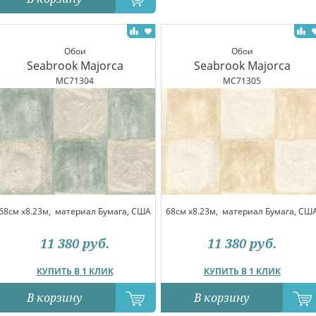
Обои
Обои
Seabrook Majorca
Seabrook Majorca
MC71304
MC71305
68см x8.23м,
материал Бумага, США
68см x8.23м,
материал Бумага, СШ
11 380
руб.
11 380
руб.
КУПИТЬ В 1 КЛИК
КУПИТЬ В 1 КЛИК
В корзину
В корзину