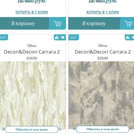
14 400
руб.
14 400
руб.
Доставка:
12.08
Доставка:
12.08
КУПИТЬ В 1 КЛИК
КУПИТЬ В 1 КЛИК
В корзину
В корзину
Обои
Обои
Decori&Decori Carrara 2
Decori&Decori Carrara 2
83690
83640
Образец в шоу-руме
Образец в шоу-руме