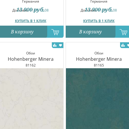
Германия
Германия
13 900
руб.
13 900
руб.
Доставка:
11.08-12.08
Доставка:
11.08-12.08
КУПИТЬ В 1 КЛИК
КУПИТЬ В 1 КЛИК
В корзину
В корзину
Обои
Обои
Hohenberger Minera
Hohenberger Minera
81162
81165