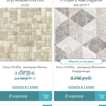
Sirpi AltaGamma Loft
ProSpero Raw Elegance
22252
343-347317
Образец в шоу-руме
53см x10.05м,
материал Винил,
53см x10.05м,
материал Флизелин
Италия
Нидерланды
3 630
руб.
8 000
руб.
4 840
руб.
Доставка:
13.08
Доставка:
13.08
КУПИТЬ В 1 КЛИК
КУПИТЬ В 1 КЛИК
В корзину
В корзину