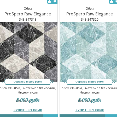
Обои
Обои
ProSpero Raw Elegance
ProSpero Raw Elegance
343-347318
343-347320
Образец в шоу-руме
Образец в шоу-руме
53см x10.05м,
материал Флизелин,
53см x10.05м,
материал Флизелин
Нидерланды
Нидерланды
8 000
руб.
8 000
руб.
Доставка:
13.08
Доставка:
13.08
КУПИТЬ В 1 КЛИК
КУПИТЬ В 1 КЛИК