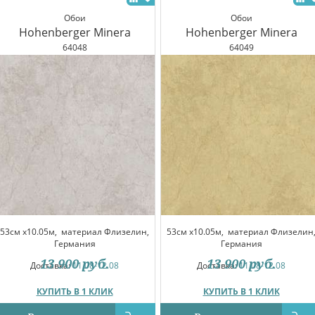
Обои
Обои
Hohenberger Minera
Hohenberger Minera
64048
64049
53см x10.05м,
материал Флизелин,
53см x10.05м,
материал Флизелин
Германия
Германия
13 900
руб.
13 900
руб.
Доставка:
11.08-12.08
Доставка:
11.08-12.08
КУПИТЬ В 1 КЛИК
КУПИТЬ В 1 КЛИК