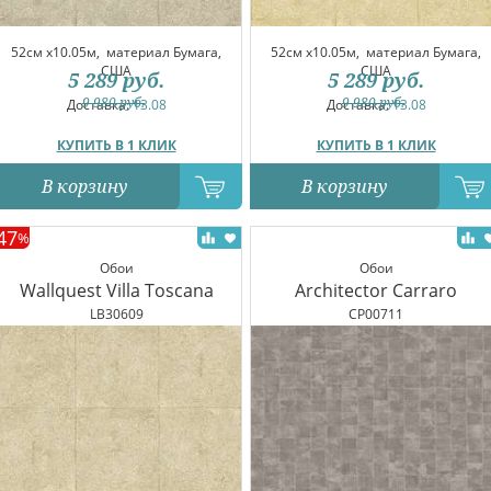
52см x10.05м,
материал Бумага,
52см x10.05м,
материал Бумага,
США
США
5 289
руб.
5 289
руб.
9 980
руб.
9 980
руб.
Доставка:
13.08
Доставка:
13.08
КУПИТЬ В 1 КЛИК
КУПИТЬ В 1 КЛИК
В корзину
В корзину
47
%
Обои
Обои
Wallquest Villa Toscana
Architector Carraro
LB30609
CP00711