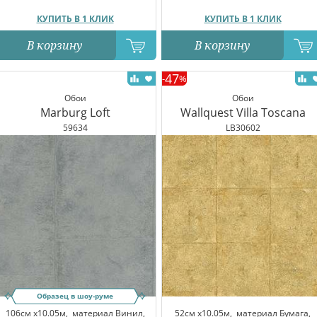
КУПИТЬ В 1 КЛИК
КУПИТЬ В 1 КЛИК
В корзину
В корзину
47
-
%
Обои
Обои
Marburg Loft
Wallquest Villa Toscana
59634
LB30602
Образец в шоу-руме
106см x10.05м,
материал Винил,
52см x10.05м,
материал Бумага,