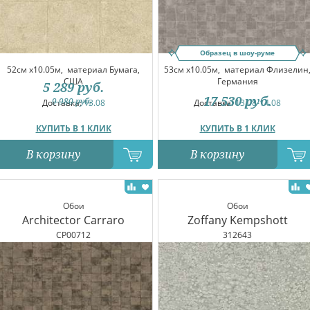
Образец в шоу-руме
52см x10.05м,
материал Бумага,
53см x10.05м,
материал Флизелин
США
Германия
5 289
руб.
17 530
руб.
9 980
руб.
Доставка:
13.08
Доставка:
13.08-14.08
КУПИТЬ В 1 КЛИК
КУПИТЬ В 1 КЛИК
В корзину
В корзину
Обои
Обои
Architector Carraro
Zoffany Kempshott
CP00712
312643