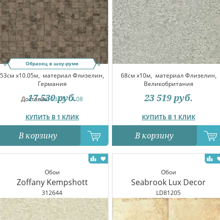
Образец в шоу-руме
53см x10.05м,
материал Флизелин,
68см x10м,
материал Флизелин,
Германия
Великобритания
17 530
руб.
23 519
руб.
Доставка:
13.08-14.08
КУПИТЬ В 1 КЛИК
КУПИТЬ В 1 КЛИК
В корзину
В корзину
Обои
Обои
Zoffany Kempshott
Seabrook Lux Decor
312644
LD81205