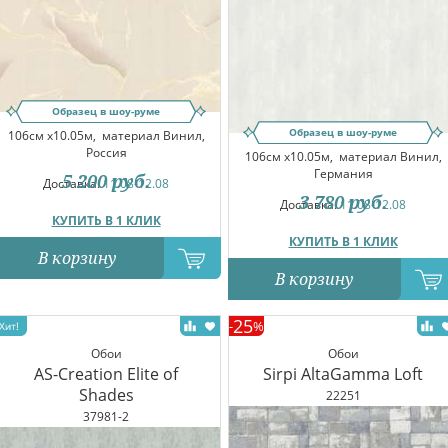
Образец в шоу-руме
Образец в шоу-руме
106см x10.05м,
материал Винил,
Россия
106см x10.05м,
материал Винил,
Германия
5 200
руб.
Доставка:
11.08-12.08
3 780
руб.
Доставка:
11.08-12.08
КУПИТЬ В 1 КЛИК
КУПИТЬ В 1 КЛИК
В корзину
В корзину
25
-
%
Обои
Обои
AS-Creation Elite of
Sirpi AltaGamma Loft
Shades
22251
37981-2