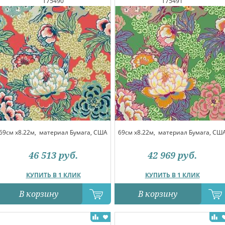
T75490
T75491
69см x8.22м,
материал Бумага, США
69см x8.22м,
материал Бумага, СШ
46 513
руб.
42 969
руб.
КУПИТЬ В 1 КЛИК
КУПИТЬ В 1 КЛИК
В корзину
В корзину