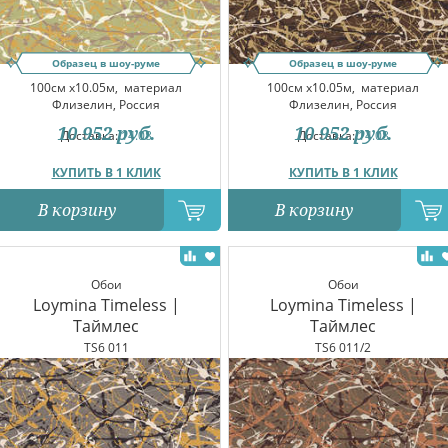
Образец в шоу-руме
Образец в шоу-руме
100см x10.05м,
материал
100см x10.05м,
материал
Флизелин, Россия
Флизелин, Россия
10 952
руб.
10 952
руб.
Доставка:
14.08
Доставка:
14.08
КУПИТЬ В 1 КЛИК
КУПИТЬ В 1 КЛИК
В корзину
В корзину
Обои
Обои
Loymina Timeless |
Loymina Timeless |
Таймлес
Таймлес
TS6 011
TS6 011/2