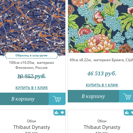
Образец в шоу-руме
69см x8.22м,
материал Бумага, СШ
100см x10.05м,
материал
Флизелин, Россия
46 513
руб.
10 952
руб.
Доставка:
14.08
КУПИТЬ В 1 КЛИК
КУПИТЬ В 1 КЛИК
В корзину
В корзину
Обои
Обои
Thibaut Dynasty
Thibaut Dynasty