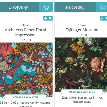
В корзину
В корзину
Обои
Обои
Architects Paper Floral
Eijffinger Museum
Impression
307300
37756-3
Образец в шоу-руме
Образец в шоу-руме
52см x10м,
материал Винил,
Нидерланды
53см x10.05м,
материал Флизелин,
Германия