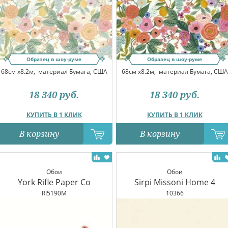
Образец в шоу-руме
Образец в шоу-руме
68см x8.2м,
материал Бумага, США
68см x8.2м,
материал Бумага, США
18 340
руб.
18 340
руб.
КУПИТЬ В 1 КЛИК
КУПИТЬ В 1 КЛИК
В корзину
В корзину
Обои
Обои
York Rifle Paper Co
Sirpi Missoni Home 4
RI5190M
10366