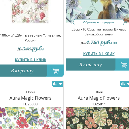
Образец в шоу-руме
53см x10.05м,
материал Винил,
Великобритания
100см x1.28м,
материал Флизелин,
Россия
4 760
руб.
Доставка:
12.08-13.08
5 255
руб.
Доставка:
15.08
КУПИТЬ В 1 КЛИК
КУПИТЬ В 1 КЛИК
В корзину
В корзину
Обои
Обои
Aura Magic Flowers
Aura Magic Flowers
FD25808
FD25811