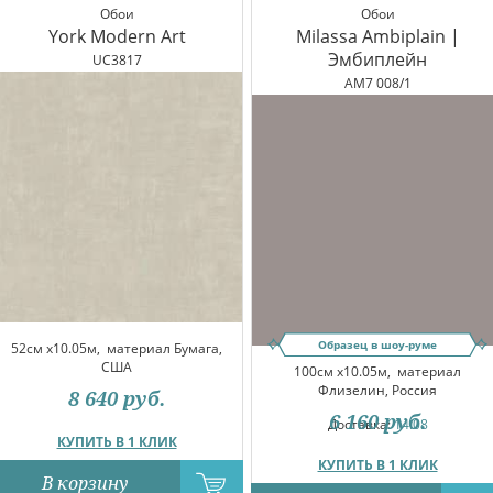
Обои
Обои
York Modern Art
Milassa Ambiplain |
Эмбиплейн
UC3817
AM7 008/1
Образец в шоу-руме
52см x10.05м,
материал Бумага,
США
100см x10.05м,
материал
Флизелин, Россия
8 640
руб.
6 160
руб.
Доставка:
14.08
КУПИТЬ В 1 КЛИК
КУПИТЬ В 1 КЛИК
В корзину