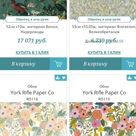
Образец в шоу-руме
Образец в шоу-руме
52см x10м,
материал Винил,
53см x10.05м,
материал Флизелин
Нидерланды
Великобритания
17 071
руб.
6 730
руб.
Доставка:
13.08-14.08
КУПИТЬ В 1 КЛИК
КУПИТЬ В 1 КЛИК
В корзину
В корзину
Обои
Обои
York Rifle Paper Co
York Rifle Paper Co
RI5118
RI5119