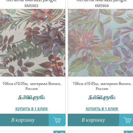
КМ5903
КМ5904
106см x10.05м,
материал Винил,
106см x10.05м,
материал Винил,
Россия
Россия
5 390
руб.
5 050
руб.
Доставка:
13.08
Доставка:
13.08
КУПИТЬ В 1 КЛИК
КУПИТЬ В 1 КЛИК
В корзину
В корзину