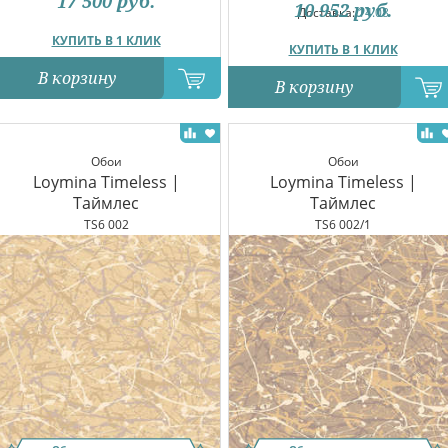
17 500
руб.
10 952
руб.
Доставка:
14.08
КУПИТЬ В 1 КЛИК
КУПИТЬ В 1 КЛИК
В корзину
В корзину
Обои
Обои
Loymina Timeless |
Loymina Timeless |
Таймлес
Таймлес
TS6 002
TS6 002/1