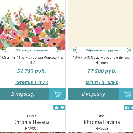
Образец в шоу-руме
Образец в шоу-руме
168см x3.41м,
материал Флизелин,
104см x10.05м,
материал Винил,
США
Италия
54 740
руб.
17 500
руб.
КУПИТЬ В 1 КЛИК
КУПИТЬ В 1 КЛИК
В корзину
В корзину
Обои
Обои
Khroma Havana
Khroma Havana
HAV001
HAV003