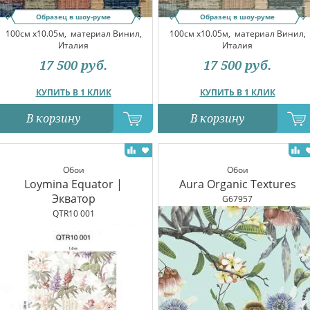
Образец в шоу-руме
Образец в шоу-руме
100см x10.05м,
материал Винил,
100см x10.05м,
материал Винил,
Италия
Италия
17 500
руб.
17 500
руб.
КУПИТЬ В 1 КЛИК
КУПИТЬ В 1 КЛИК
В корзину
В корзину
Обои
Обои
Loymina Equator |
Aura Organic Textures
Экватор
G67957
QTR10 001