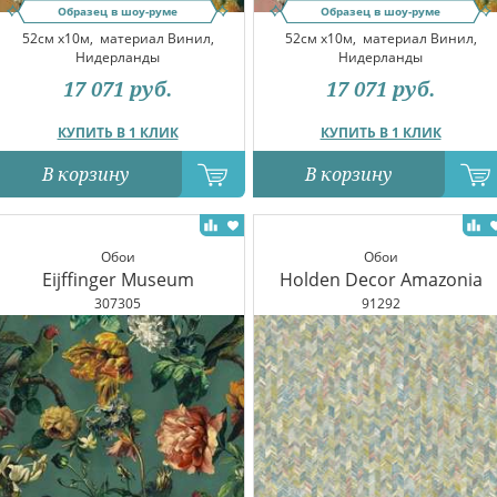
Образец в шоу-руме
Образец в шоу-руме
52см x10м,
материал Винил,
52см x10м,
материал Винил,
Нидерланды
Нидерланды
17 071
руб.
17 071
руб.
КУПИТЬ В 1 КЛИК
КУПИТЬ В 1 КЛИК
В корзину
В корзину
Обои
Обои
Eijffinger Museum
Holden Decor Amazonia
307305
91292