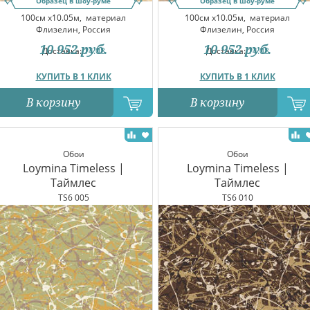
Образец в шоу-руме
Образец в шоу-руме
100см x10.05м,
материал
100см x10.05м,
материал
Флизелин, Россия
Флизелин, Россия
10 952
руб.
10 952
руб.
Доставка:
14.08
Доставка:
14.08
КУПИТЬ В 1 КЛИК
КУПИТЬ В 1 КЛИК
В корзину
В корзину
Обои
Обои
Loymina Timeless |
Loymina Timeless |
Таймлес
Таймлес
TS6 005
TS6 010