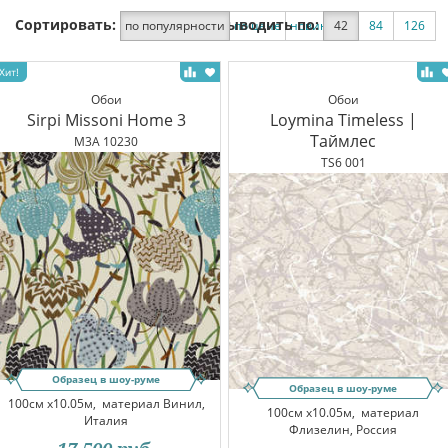
Сортировать:
Выводить по:
по популярности
по цене
новинки
42
по скидке
84
126
Обои
Обои
Sirpi Missoni Home 3
Loymina Timeless |
Таймлес
M3A 10230
TS6 001
Образец в шоу-руме
Образец в шоу-руме
100см x10.05м,
материал Винил,
100см x10.05м,
материал
Италия
Флизелин, Россия