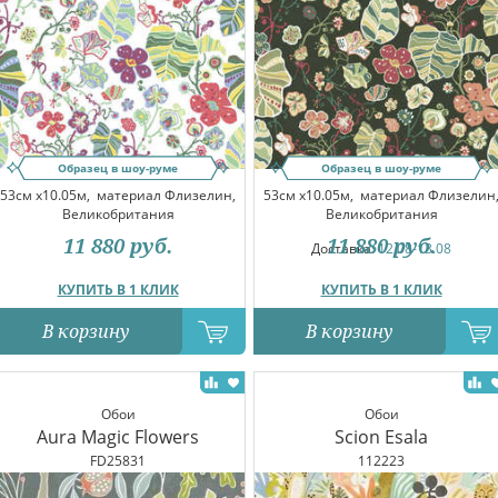
Образец в шоу-руме
Образец в шоу-руме
53см x10.05м,
материал Флизелин,
53см x10.05м,
материал Флизелин
Великобритания
Великобритания
11 880
руб.
11 880
руб.
Доставка:
12.08-13.08
КУПИТЬ В 1 КЛИК
КУПИТЬ В 1 КЛИК
В корзину
В корзину
Обои
Обои
Aura Magic Flowers
Scion Esala
FD25831
112223