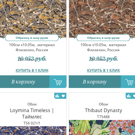
Образец в шоу-руме
Образец в шоу-руме
100см x10.05м,
материал
100см x10.05м,
материал
Флизелин, Россия
Флизелин, Россия
10 952
руб.
10 952
руб.
Доставка:
14.08
Доставка:
14.08
КУПИТЬ В 1 КЛИК
КУПИТЬ В 1 КЛИК
В корзину
В корзину
Обои
Обои
Loymina Timeless |
Thibaut Dynasty
Таймлес
T75488
TS6 021/1