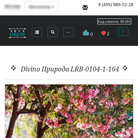
8 (495) 989-52-28
Москва
Магазины
Код клиента:
99-001
⋯
2
0
Divino Природа LRB-0104-1-164