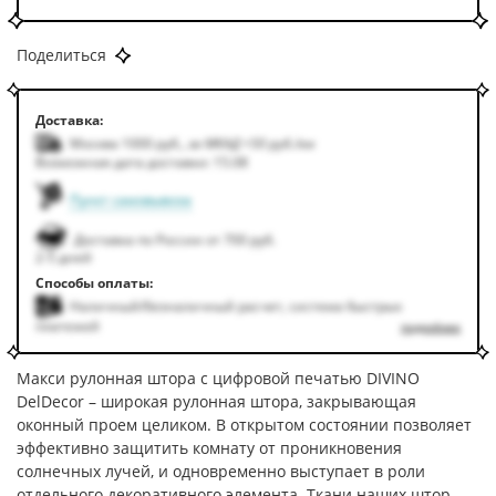
Поделиться
Доставка:
Москва 1000
руб.
,
за МКАД +50
руб.
/км
Возможная дата доставки: 15.08
Пункт самовывоза
Доставка по России от 700 руб.
2-5 дней
Способы оплаты:
Наличный/безналичный расчет, система быстрых
платежей
подробнее
Макси рулонная штора с цифровой печатью DIVINO
DelDecor – широкая рулонная штора, закрывающая
оконный проем целиком. В открытом состоянии позволяет
эффективно защитить комнату от проникновения
солнечных лучей, и одновременно выступает в роли
отдельного декоративного элемента. Ткани наших штор