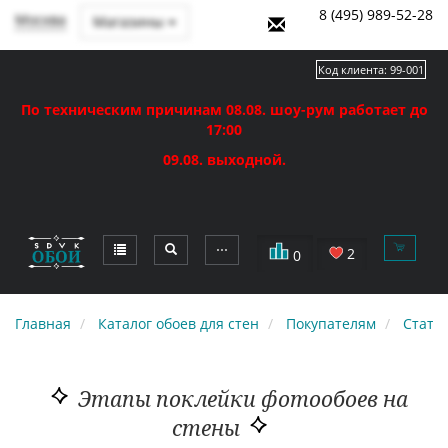
8 (495) 989-52-28
Москва
Магазины
Код клиента:
99-001
По техническим причинам 08.08. шоу-рум работает до
17:00
09.08. выходной.
⋯
2
0
Главная
Каталог обоев для стен
Покупателям
Стать
Этапы поклейки фотообоев на
стены