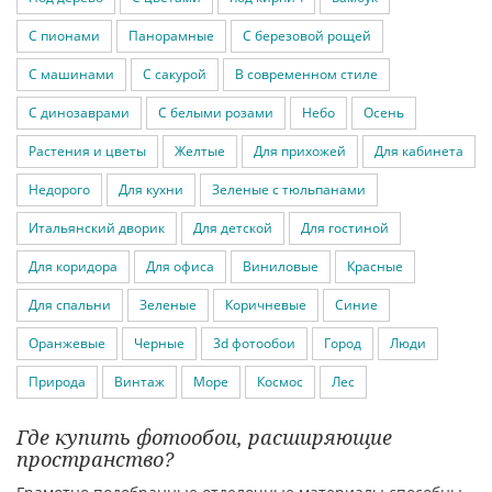
С пионами
Панорамные
С березовой рощей
С машинами
С сакурой
В современном стиле
С динозаврами
С белыми розами
Небо
Осень
Растения и цветы
Желтые
Для прихожей
Для кабинета
Недорого
Для кухни
Зеленые с тюльпанами
Итальянский дворик
Для детской
Для гостиной
Для коридора
Для офиса
Виниловые
Красные
Для спальни
Зеленые
Коричневые
Синие
Оранжевые
Черные
3d фотообои
Город
Люди
Природа
Винтаж
Море
Космос
Лес
Где купить фотообои, расширяющие
пространство?