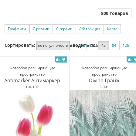
800 товаров
Граффити
С розами
С горами
Абстракция
Карта
Сортировать:
Выводить по:
по популярности
по цене
новинки
42
по скидке
84
126
Фотообои расширяющие
Фотообои расширяющие
пространство
пространство
Antimarker Антимаркер
Divino Гранж
1-A-107
F-091