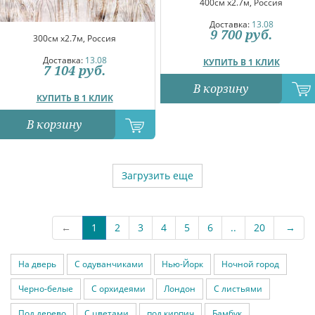
400см x2.7м, Россия
Доставка:
13.08
9 700
руб.
300см x2.7м, Россия
Доставка:
13.08
КУПИТЬ В 1 КЛИК
7 104
руб.
В корзину
КУПИТЬ В 1 КЛИК
В корзину
Загрузить еще
←
1
2
3
4
5
6
..
20
→
На дверь
С одуванчиками
Нью-Йорк
Ночной город
Черно-белые
С орхидеями
Лондон
С листьями
Под дерево
С цветами
под кирпич
Бамбук