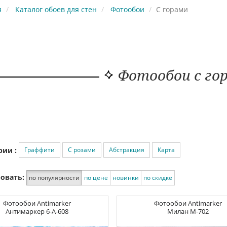
я
Каталог обоев для стен
Фотообои
С горами
Фотообои с го
Граффити
С розами
Абстракция
Карта
рии :
овать:
по популярности
по цене
новинки
по скидке
Фотообои
Antimarker
Фотообои
Antimarker
Антимаркер
6-A-608
Милан
M-702