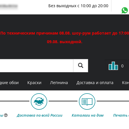
мовывоза
Без выходных с 10:00 до 20:00
По техническим причинам 08.08. шоу-рум работает до 17:00
09.08. выходной.
0
кие обои
Краски
Лепнина
Доставка и оплата
Ко
ты
Доставка по всей России
Каталоги на дом
Печать 