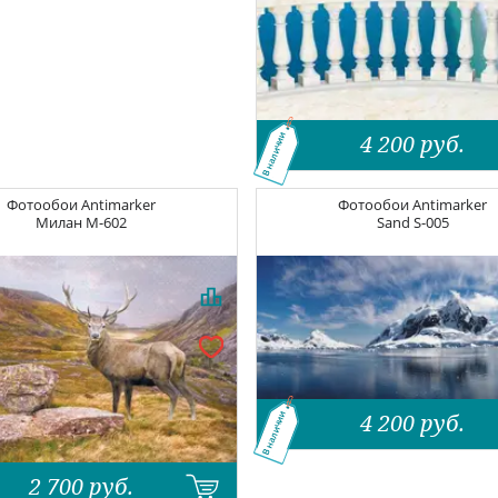
4 200
руб.
В наличии
Фотообои
Antimarker
Фотообои
Antimarker
Милан
M-602
Sand
S-005
4 200
руб.
В наличии
2 700
руб.