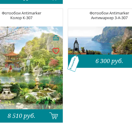
Фотообои
Antimarker
Фотообои
Antimarker
Колор
К-307
Антимаркер
3-A-307
6 300
руб.
В наличии
8 510
руб.