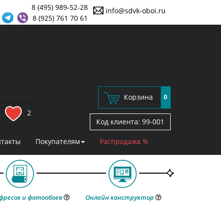
8 (495) 989-52-28
info@sdvk-oboi.ru
8 (925) 761 70 61
Корзина
0
2
Код клиента:
99-001
нтакты
Покупателям
Распродажа %
фресок и фотообоев
Онлайн конструктор