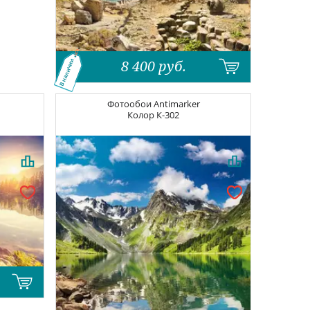
8 400
руб.
В наличии
Фотообои
Antimarker
Колор
К-302