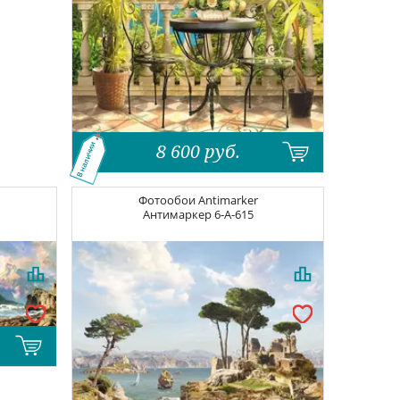
8 600
руб.
В наличии
Фотообои
Antimarker
Антимаркер
6-A-615