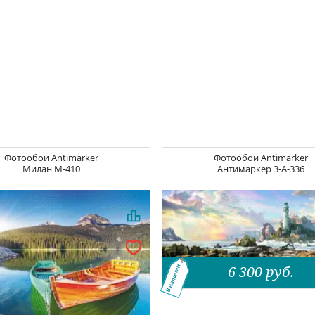
Фотообои
Antimarker
Фотообои
Antimarker
Милан
M-410
Антимаркер
3-A-336
6 300
руб.
В наличии