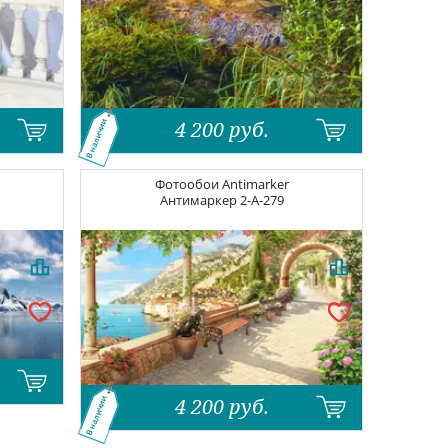
4 200
руб.
В наличии
Фотообои
Antimarker
Антимаркер
2-A-279
4 200
руб.
В наличии