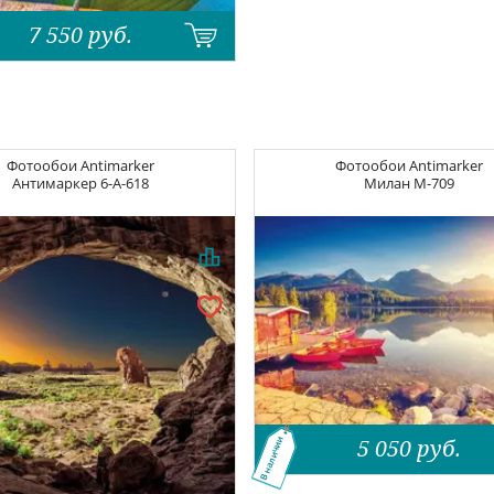
7 550
руб.
Фотообои
Antimarker
Фотообои
Antimarker
Антимаркер
6-A-618
Милан
M-709
5 050
руб.
В наличии