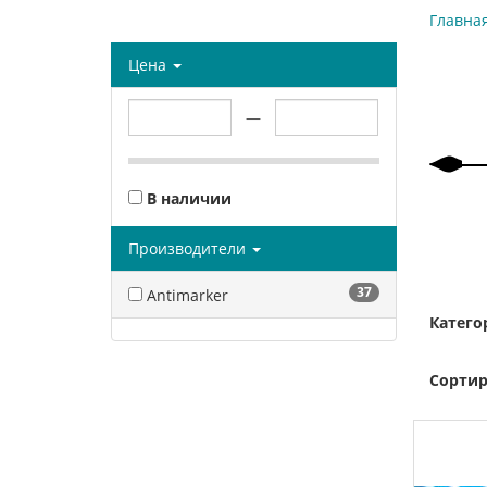
Главна
Цена
—
В наличии
Производители
37
Antimarker
Катего
Сортир