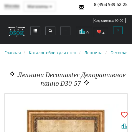
8 (495) 989-52-28
Москва
Магазины
Код клиента:
99-001
⋯
2
0
Главная
Каталог обоев для стен
Лепнина
Decomaste
Лепнина Decomaster Декоративное
панно D30-57