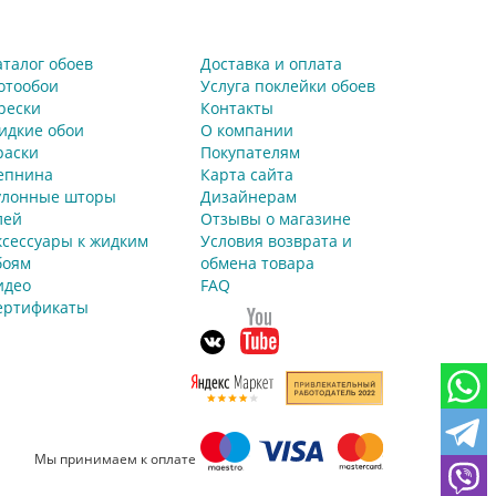
аталог обоев
Доставка и оплата
отообои
Услуга поклейки обоев
рески
Контакты
идкие обои
О компании
раски
Покупателям
епнина
Карта сайта
улонные шторы
Дизайнерам
лей
Отзывы о магазине
ксессуары к жидким
Условия возврата и
боям
обмена товара
идео
FAQ
ертификаты
Мы принимаем к оплате