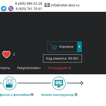
8 (495) 989-52-28
info@sdvk-oboi.ru
8 (925) 761 70 61
Корзина
0
2
Код клиента:
99-001
нтакты
Покупателям
Распродажа %
фресок и фотообоев
Онлайн конструктор