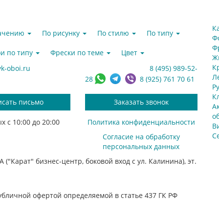
К
начению
По рисунку
По стилю
По типу
Ф
Ф
и по типу
Фрески по теме
Цвет
Ж
К
k-oboi.ru
8 (495) 989-52-
Л
28
8 (925) 761 70 61
Р
К
исать письмо
Заказать звонок
А
о
х с 10:00 до 20:00
Политика конфиденциальности
В
С
Согласие на обработку
персональных данных
 ("Карат" бизнес-центр, боковой вход с ул. Калинина), эт.
убличной офертой определяемой в статье 437 ГК РФ