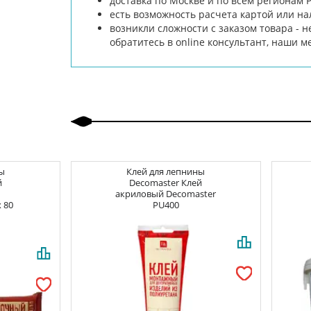
доставка по Москве и по всем регионам 
есть возможность расчета картой или н
возникли сложности с заказом товара - н
обратитесь в online консультант, наши 
ы
Клей для лепнины
й
Decomaster
Клей
акриловый Decomaster
x 80
PU400