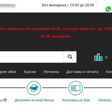
мовывоза
Без выходных с 10:00 до 20:00
По техническим причинам 08.08. шоу-рум работает до 17:00
09.08. выходной.
0
кие обои
Краски
Лепнина
Доставка и оплата
Ко
ты
Доставка по всей России
Каталоги на дом
Печать 