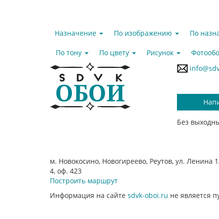
Назначение
По изображению
По наз
По тону
По цвету
Рисунок
Фотообо
info@sdv
Нап
Без выходны
м. Новокосино, Новогиреево, Реутов, ул. Ленина 1А
4, оф. 423
Построить маршрут
Информация на сайте
sdvk-oboi.ru
не является п