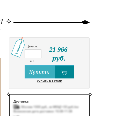
1
В наличии
Цена за:
21 966
руб.
шт.
Купить
КУПИТЬ В 1 КЛИК
Доставка:
Москва 1000
руб.
,
за МКАД +50
руб.
/км
Возможная дата доставки: 10.08-11.08