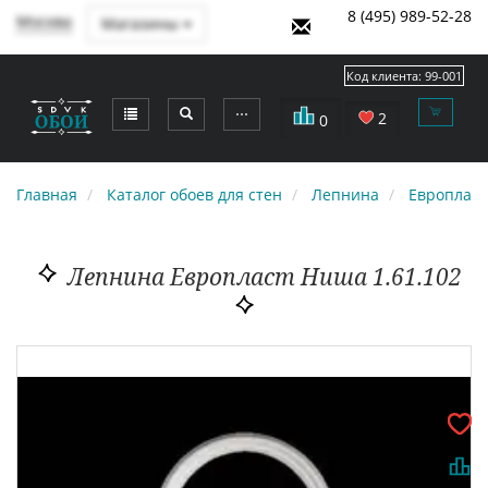
8 (495) 989-52-28
Москва
Магазины
Код клиента:
99-001
⋯
2
0
Главная
Каталог обоев для стен
Лепнина
Европласт
Лепнина Европласт Ниша 1.61.102