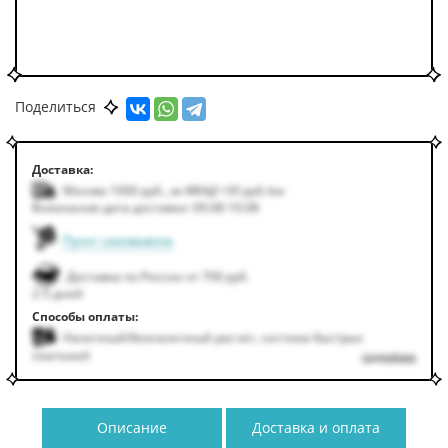
Поделиться
Доставка:
Москва 1000
руб.
,
за МКАД +50
руб.
/км
Возможная дата доставки: 09.08-10.08
Пункт самовывоза
Доставка по России от 700 руб.
2-5 дней
Способы оплаты:
Наличный/безналичный расчет, система быстрых
платежей
подробнее
Описание
Доставка и оплата