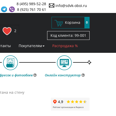
8 (495) 989-52-28
info@sdvk-oboi.ru
8 (925) 761 70 61
Корзина
0
2
Код клиента:
99-001
нтакты
Покупателям
Распродажа %
фресок и фотообоев
Онлайн конструктор
тана на стену