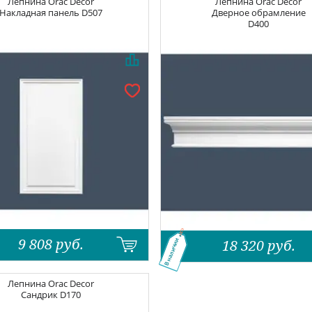
Лепнина
Orac Decor
Лепнина
Orac Decor
Накладная панель D507
Дверное обрамление
D400
9 808
руб.
18 320
руб.
В наличии
Лепнина
Orac Decor
Сандрик D170