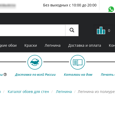
мовывоза
Без выходных с 10:00 до 20:00
0
кие обои
Краски
Лепнина
Доставка и оплата
Ко
ты
Доставка по всей России
Каталоги на дом
Печать 
я
Каталог обоев для стен
Лепнина
Лепнина из полиуре