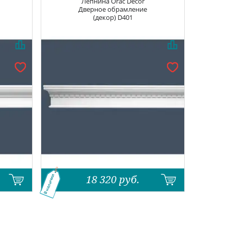
Лепнина
Orac Decor
Дверное обрамление
(декор) D401
18 320
руб.
В наличии