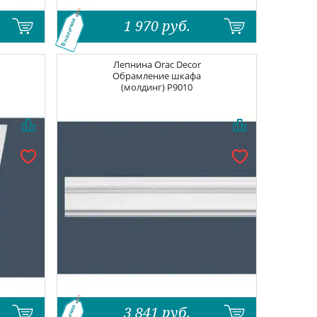
1 970
руб.
В наличии
Лепнина
Orac Decor
Обрамление шкафа
(молдинг) P9010
3 841
руб.