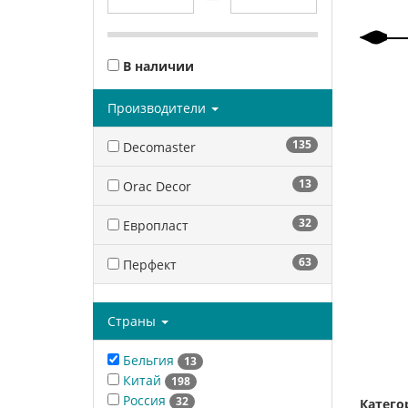
В наличии
Производители
135
Decomaster
13
Orac Decor
32
Европласт
63
Перфект
Страны
Бельгия
13
Китай
198
Россия
32
Катего