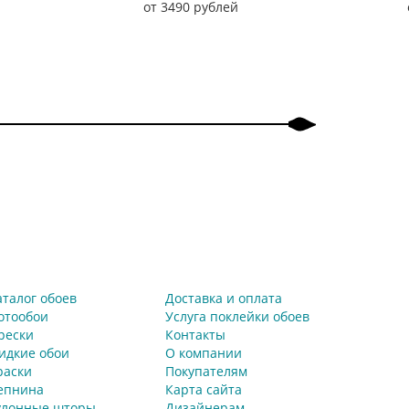
от 3490 рублей
аталог обоев
Доставка и оплата
отообои
Услуга поклейки обоев
рески
Контакты
идкие обои
О компании
раски
Покупателям
епнина
Карта сайта
улонные шторы
Дизайнерам