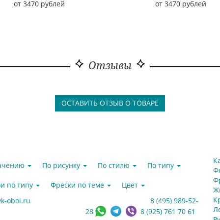
от 3470 рублей
от 3470 рублей
Отзывы
ОСТАВИТЬ ОТЗЫВ О ТОВАРЕ
К
начению
По рисунку
По стилю
По типу
Ф
Ф
и по типу
Фрески по теме
Цвет
Ж
К
k-oboi.ru
8 (495) 989-52-
Л
28
8 (925) 761 70 61
Р