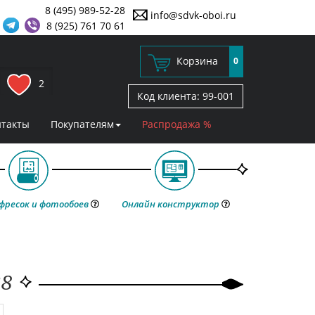
8 (495) 989-52-28
info@sdvk-oboi.ru
8 (925) 761 70 61
Корзина
0
2
Код клиента:
99-001
нтакты
Покупателям
Распродажа %
фресок и фотообоев
Онлайн конструктор
28