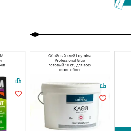
В наличии
Назад
Вперед
CM
Обойный клей
Loymina
я
Professional Glue
оев
готовый 10 кг., для всех
типов обоев