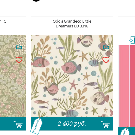
on
IC
Обои
Grandeco Little
Dreamers
LD 3318
2 400
руб.
В наличии