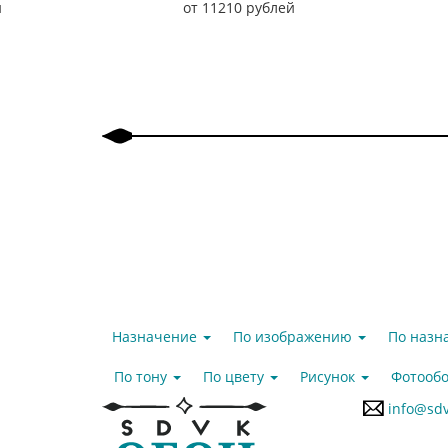
й
от 11210 рублей
Назад
Вперед
Назначение
По изображению
По наз
По тону
По цвету
Рисунок
Фотообо
info@sdv