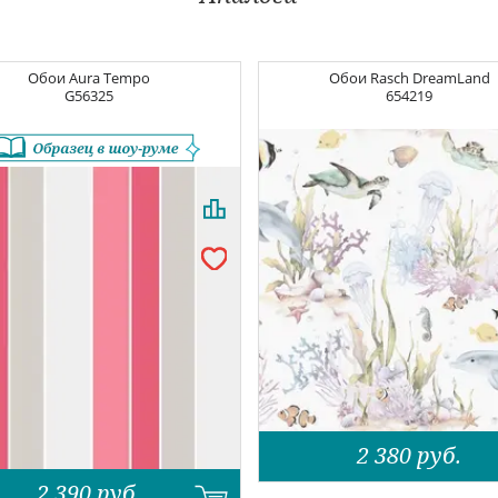
Обои
Aura Tempo
Обои
Rasch DreamLand
G56325
654219
2 380
руб.
2 390
руб.