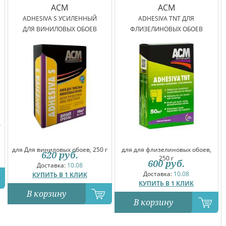
ACM
ACM
ADHESIVA S УСИЛЕННЫЙ
ADHESIVA TNT ДЛЯ
ДЛЯ ВИНИЛОВЫХ ОБОЕВ
ФЛИЗЕЛИНОВЫХ ОБОЕВ
0
для Для виниловых обоев, 250 г
для для флизелиновых обоев,
620
руб.
250 г
600
руб.
Доставка:
10.08
Доставка:
10.08
КУПИТЬ В 1 КЛИК
КУПИТЬ В 1 КЛИК
В корзину
В корзину