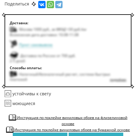
Поделиться
Доставка:
Москва 1000
руб.
,
за МКАД +50
руб.
/км
Возможная дата доставки: 10.08-11.08
Пункт самовывоза
Доставка по России от 700 руб.
2-5 дней
Способы оплаты:
Наличный/безналичный расчет, система быстрых
платежей
подробнее
устойчивы к свету
моющиеся
Инструкция по поклейке виниловых обоев на флизелиновой
основе
Инструкция по поклейке виниловых обоев на бумажной основе