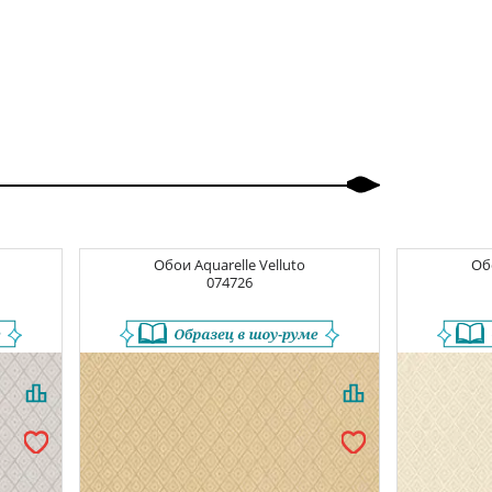
Обои
Aquarelle Velluto
Об
074726