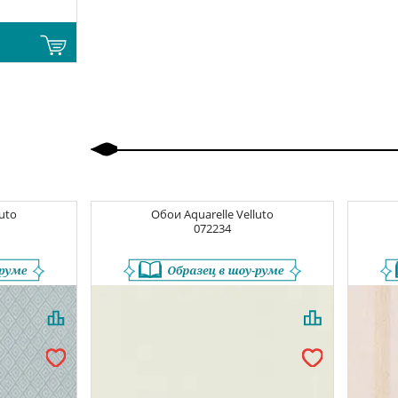
Назад
Вперед
luto
Обои
Aquarelle Velluto
072234