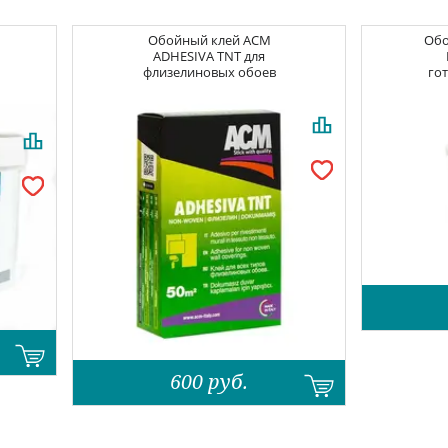
Обойный клей
ACM
Об
ADHESIVA TNT для
флизелиновых обоев
гот
600
руб.