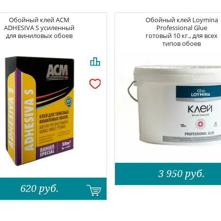
Обойный клей
ACM
Обойный клей
Loymina
ADHESIVA S усиленный
Professional Glue
для виниловых обоев
готовый 10 кг., для всех
типов обоев
3 950
руб.
620
руб.