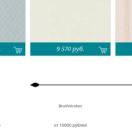
.
9 570
руб.
Назад
Вперед
Brushstrokes
й
от 10000 рублей
Назад