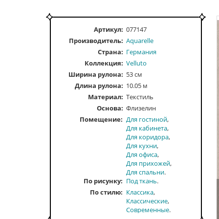
Артикул:
077147
Производитель:
Aquarelle
Страна:
Германия
Коллекция:
Velluto
Ширина рулона:
53 см
Длина рулона:
10.05 м
Материал:
Текстиль
Основа:
Флизелин
Помещение
Для гостиной
Для кабинета
Для коридора
Для кухни
Для офиса
Для прихожей
Для спальни
По рисунку
Под ткань
По стилю
Классика
Классические
Современные
По тону
Однотонные