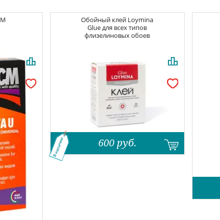
CM
Обойный клей
Loymina
Glue для всех типов
флизелиновых обоев
600
руб.
В наличии