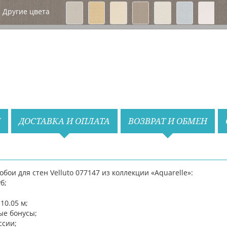
Вперед
Другие цвета
Назад
Вперед
И
ДОСТАВКА И ОПЛАТА
ВОЗВРАТ И ОБМЕН
и для стен Velluto 077147 из коллекции «Aquarelle»:
б;
10.05 м;
ые бонусы;
ссии;