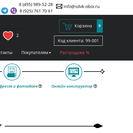
8 (495) 989-52-28
info@sdvk-oboi.ru
8 (925) 761 70 61
Корзина
0
2
Код клиента:
99-001
нтакты
Покупателям
Распродажа %
фресок и фотообоев
Онлайн конструктор