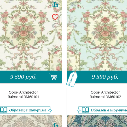
9 590
руб.
9 590
руб.
В наличии
Обои
Architector
Обои
Architector
Balmoral
BM60101
Balmoral
BM60102