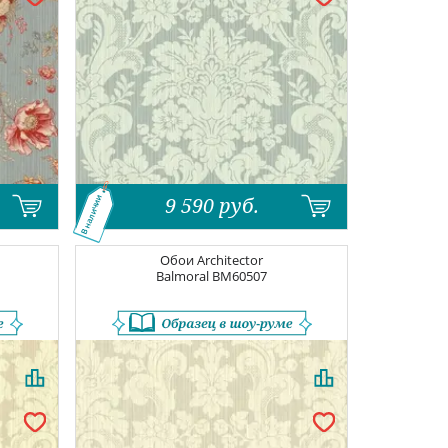
9 590
руб.
В наличии
Обои
Architector
Balmoral
BM60507