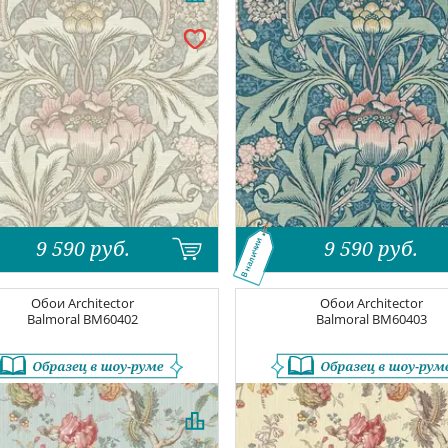
9 590
руб.
9 590
руб.
В наличии
Обои
Architector
Обои
Architector
Balmoral
BM60402
Balmoral
BM60403