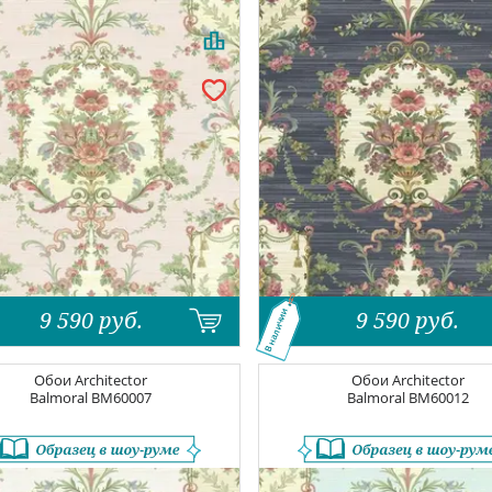
9 590
руб.
9 590
руб.
В наличии
Обои
Architector
Обои
Architector
Balmoral
BM60007
Balmoral
BM60012