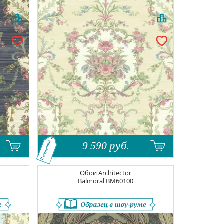
9 590
руб.
В наличии
Обои
Architector
Balmoral
BM60100