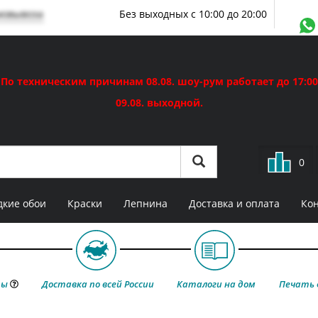
мовывоза
Без выходных с 10:00 до 20:00
По техническим причинам 08.08. шоу-рум работает до 17:00
09.08. выходной.
0
кие обои
Краски
Лепнина
Доставка и оплата
Ко
ты
Доставка по всей России
Каталоги на дом
Печать 