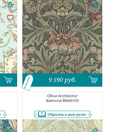
9 590
руб.
В наличии
Обои
Architector
Balmoral
BM60103