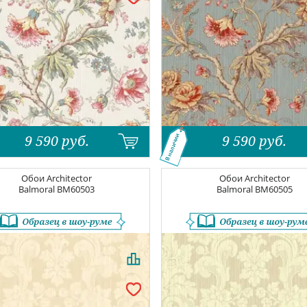
9 590
руб.
9 590
руб.
В наличии
Обои
Architector
Обои
Architector
Balmoral
BM60503
Balmoral
BM60505