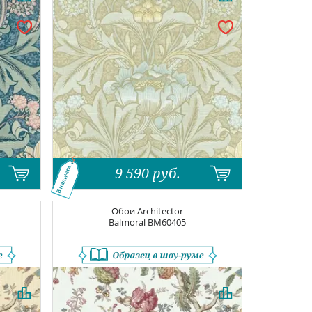
9 590
руб.
В наличии
Обои
Architector
Balmoral
BM60405