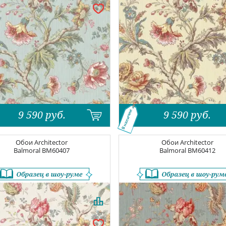
9 590
руб.
9 590
руб.
В наличии
Обои
Architector
Обои
Architector
Balmoral
BM60407
Balmoral
BM60412