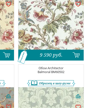
9 590
руб.
В наличии
Обои
Architector
Balmoral
BM60502