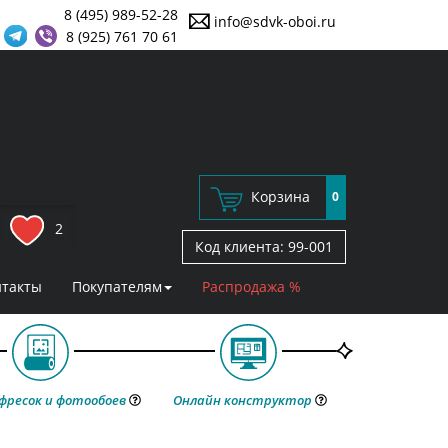
8 (495) 989-52-28
info@sdvk-oboi.ru
8 (925) 761 70 61
Корзина
0
2
Код клиента:
99-001
нтакты
Покупателям
Распродажа %
фресок и фотообоев
Онлайн конструктор