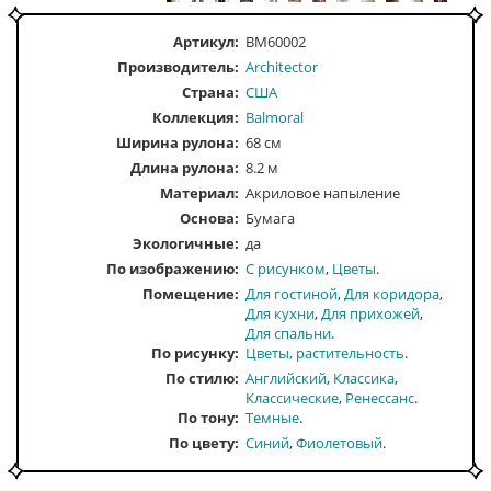
Артикул:
BM60002
Производитель:
Architector
Страна:
США
Коллекция:
Balmoral
Ширина рулона:
68 см
Длина рулона:
8.2 м
Материал:
Акриловое напыление
Основа:
Бумага
Экологичные:
да
По изображению
С рисунком
Цветы
Помещение
Для гостиной
Для коридора
Для кухни
Для прихожей
Для спальни
По рисунку
Цветы, растительность
По стилю
Английский
Классика
Классические
Ренессанс
По тону
Темные
По цвету
Синий
Фиолетовый