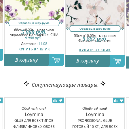
Образец в шоу-руме
Образец в шоу-руме
,
68см x8.23м,
материал
5 988
руб.
Акриловое напыление, США
53см x10.05м,
материал
9 887
руб.
9 980
руб.
Флизелин, Бельгия
Доставка:
11.08
КУПИТЬ В 1 КЛИК
КУПИТЬ В 1 КЛИК
В корзину
В корзину
Сопутствующие товары
Обойный клей
Обойный клей
Loymina
Loymina
GLUE ДЛЯ ВСЕХ ТИПОВ
PROFESSIONAL GLUE
ФЛИЗЕЛИНОВЫХ ОБОЕВ
ГОТОВЫЙ 10 КГ., ДЛЯ ВСЕХ