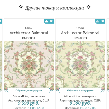
Другие товары коллекции
Обои
Обои
Architector Balmoral
Architector Balmoral
BM60001
BM60003
Образец в шоу-руме
Образец в шоу-руме
68см x8.2м,
материал
68см x8.2м,
материал
Акриловое напыление, США
Акриловое напыление, США
9 590
руб.
9 590
руб.
Доставка:
11.08-12.08
Доставка:
11.08-12.08