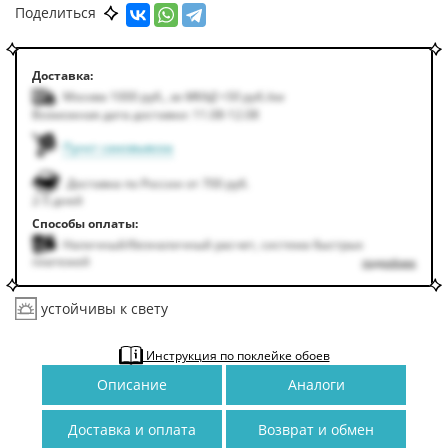
Поделиться
Доставка:
Москва 1000
руб.
,
за МКАД +50
руб.
/км
Возможная дата доставки: 11.08-12.08
Пункт самовывоза
Доставка по России от 700 руб.
2-5 дней
Способы оплаты:
Наличный/безналичный расчет, система быстрых
платежей
подробнее
устойчивы к свету
Инструкция по поклейке обоев
Описание
Аналоги
Доставка и оплата
Возврат и обмен