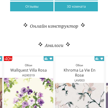
Отзывы
3D комната
Онлайн конструктор
Аналоги
40
-
%
Обои
Обои
Wallquest Villa Rosa
Khroma La Vie En
Rose
AG90319
LAV003