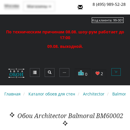
8 (495) 989-52-28
Москва
Магазины
Код клиента:
99-001
По техническим причинам 08.08. шоу-рум работает до
17:00
09.08. выходной.
⋯
2
0
Главная
Каталог обоев для стен
Architector
Balmoral
Обои Architector Balmoral BM60002