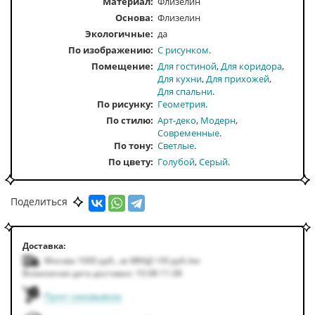
Материал:
Флизелин
Основа:
Флизелин
Экологичные:
да
По изображению
С рисунком
Помещение
Для гостиной
Для коридора
Для кухни
Для прихожей
Для спальни
По рисунку
Геометрия
По стилю
Арт-деко
Модерн
Современные
По тону
Светлые
По цвету
Голубой
Серый
Поделиться
Доставка:
Москва 1000
руб.
,
за МКАД +50
руб.
/км
Возможная дата доставки: 10.08-11.08
Пункт самовывоза