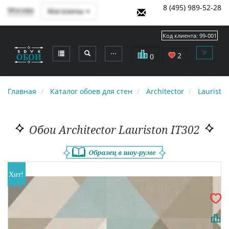
8 (495) 989-52-28
Москва
Магазины
Код клиента:
99-001
⋯
2
0
Главная
Каталог обоев для стен
Architector
Lauristo
Обои Architector Lauriston IT302