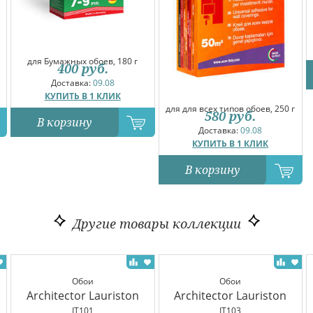
для Бумажных обоев, 180 г
400
руб.
Доставка:
09.08
КУПИТЬ В 1 КЛИК
для для всех типов обоев, 250 г
580
руб.
В корзину
Доставка:
09.08
КУПИТЬ В 1 КЛИК
В корзину
Другие товары коллекции
Обои
Обои
Architector Lauriston
Architector Lauriston
IT101
IT103