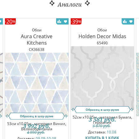
Аналоги
20
39
-
%
-
%
Обои
Обои
Aura Creative
Holden Decor Midas
Kitchens
65490
CK36638
Образец в шоу-руме
Образец в шоу-руме
52см x10.05м,
материал Бумага,
3 581
руб.
Германия
53см x10.05м,
материал Винил,
3 992
руб.
5 870
руб.
Великобритания
Доставка:
10.08
4 990
руб.
КУПИТЬ В 1 КЛИК
Доставка:
09.08-10.08