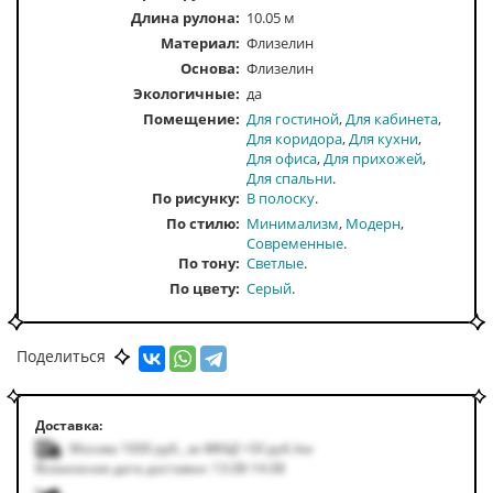
Длина рулона:
10.05 м
Материал:
Флизелин
Основа:
Флизелин
Экологичные:
да
Помещение
Для гостиной
Для кабинета
Для коридора
Для кухни
Для офиса
Для прихожей
Для спальни
По рисунку
В полоску
По стилю
Минимализм
Модерн
Современные
По тону
Светлые
По цвету
Серый
Поделиться
Доставка:
Москва 1000
руб.
,
за МКАД +50
руб.
/км
Возможная дата доставки: 13.08-14.08