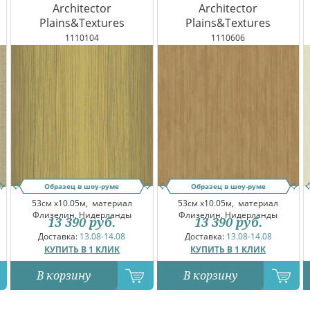
Architector
Architector
Plains&Textures
Plains&Textures
1110104
1110606
Образец в шоу-руме
Образец в шоу-руме
53см x10.05м,
материал
53см x10.05м,
материал
Флизелин, Нидерланды
Флизелин, Нидерланды
13 390
руб.
13 390
руб.
Доставка:
13.08-14.08
Доставка:
13.08-14.08
КУПИТЬ В 1 КЛИК
КУПИТЬ В 1 КЛИК
В корзину
В корзину