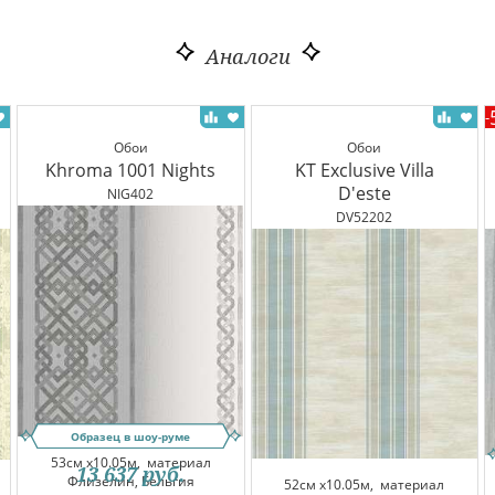
Аналоги
-
Обои
Обои
Khroma 1001 Nights
KT Exclusive Villa
D'este
NIG402
DV52202
Образец в шоу-руме
53см x10.05м,
материал
13 637
руб.
Флизелин, Бельгия
52см x10.05м,
материал