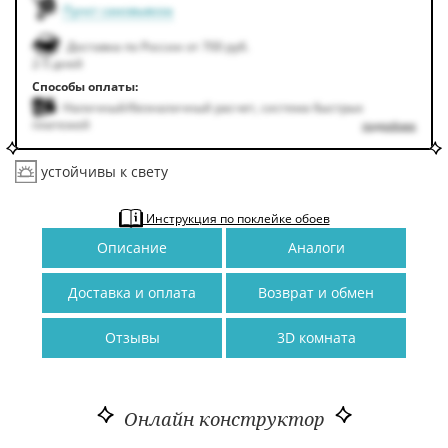
Пункт самовывоза
Доставка по России от 700 руб.
2-5 дней
Способы оплаты:
Наличный/безналичный расчет, система быстрых
платежей
подробнее
устойчивы к свету
Инструкция по поклейке обоев
Описание
Аналоги
Доставка и оплата
Возврат и обмен
Отзывы
3D комната
Онлайн конструктор