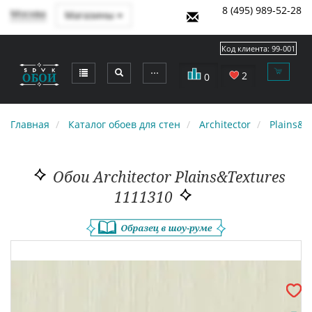
8 (495) 989-52-28
Москва
Магазины
Код клиента:
99-001
⋯
2
0
Главная
Каталог обоев для стен
Architector
Plains&T
Обои Architector Plains&Textures
1111310