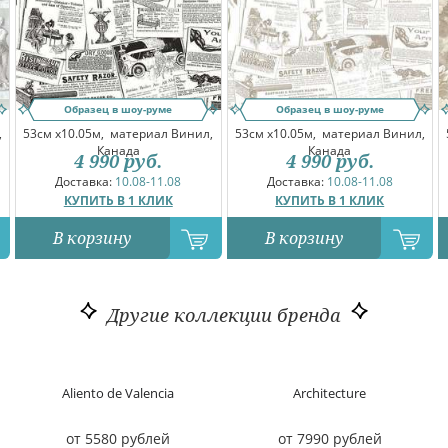
Образец в шоу-руме
Образец в шоу-руме
,
53см x10.05м,
материал Винил,
53см x10.05м,
материал Винил,
Канада
Канада
4 990
руб.
4 990
руб.
Доставка:
10.08-11.08
Доставка:
10.08-11.08
КУПИТЬ В 1 КЛИК
КУПИТЬ В 1 КЛИК
В корзину
В корзину
Другие коллекции бренда
Aliento de Valencia
Architecture
от 5580 рублей
от 7990 рублей