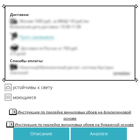
Доставка:
Москва 1000
руб.
,
за МКАД +50
руб.
/км
Возможная дата доставки: 10.08-11.08
Пункт самовывоза
Доставка по России от 700 руб.
2-5 дней
Способы оплаты:
Наличный/безналичный расчет, система быстрых
платежей
подробнее
устойчивы к свету
моющиеся
Инструкция по поклейке виниловых обоев на флизелиновой
основе
Инструкция по поклейке виниловых обоев на бумажной основе
Описание
Аналоги