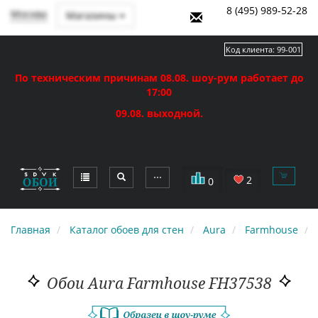
8 (495) 989-52-28
Москва
Магазины
Код клиента:
99-001
По техническим причинам 08.08. шоу-рум работает до
17:00
09.08. выходной.
⋯
2
0
Главная
Каталог обоев для стен
Aura
Farmhouse
Обои Aura Farmhouse FH37538