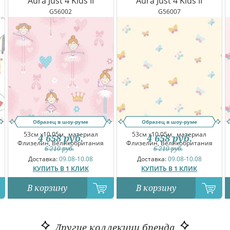
Aura Just 4 Kids II
Aura Just 4 Kids II
G56002
G56007
Образец в шоу-руме
Образец в шоу-руме
53см x10.05м,
материал
53см x10.05м,
материал
4 658
руб.
4 658
руб.
Флизелин, Великобритания
Флизелин, Великобритания
6 210
руб.
6 210
руб.
Доставка:
09.08-10.08
Доставка:
09.08-10.08
КУПИТЬ В 1 КЛИК
КУПИТЬ В 1 КЛИК
В корзину
В корзину
Другие коллекции бренда