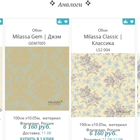
Аналоги
Обои
Обои
Milassa Gem | Джэм
Milassa Classic |
Классика
GEM7005
LS2 004
,
100см x10.05м,
материал
Флизелин, Россия
100см x10.05м,
материал
6 160
руб.
Флизелин, Россия
6 160
руб.
Доставка:
11.08
КУПИТЬ В 1 КЛИК
Доставка:
11.08-12.08