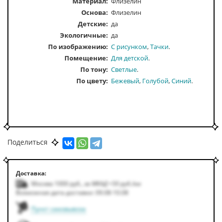
Материал:
Флизелин
Основа:
Флизелин
Детские:
да
Экологичные:
да
По изображению
С рисунком
Тачки
Помещение
Для детской
По тону
Светлые
По цвету
Бежевый
Голубой
Синий
Поделиться
Доставка:
Москва 1000
руб.
,
за МКАД +50
руб.
/км
Возможная дата доставки: 09.08-10.08
Пункт самовывоза