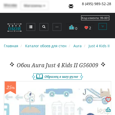
8 (495) 989-52-28
Москва
Магазины
Код клиента:
99-001
⋯
2
0
Главная
Каталог обоев для стен
Aura
Just 4 Kids II
Обои Aura Just 4 Kids II G56009
25
-
%