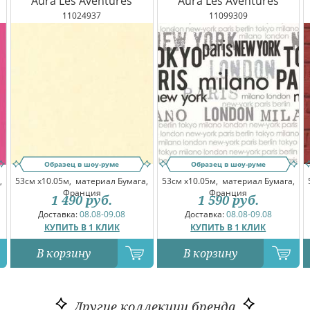
Aura Les Aventures
Aura Les Aventures
11024937
11099309
Образец в шоу-руме
Образец в шоу-руме
,
53см x10.05м,
материал Бумага,
53см x10.05м,
материал Бумага,
Франция
Франция
1 490
руб.
1 590
руб.
Доставка:
08.08-09.08
Доставка:
08.08-09.08
КУПИТЬ В 1 КЛИК
КУПИТЬ В 1 КЛИК
В корзину
В корзину
Другие коллекции бренда