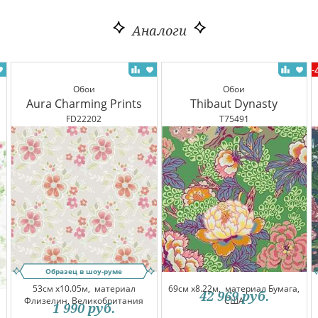
Аналоги
-
Обои
Обои
Aura Charming Prints
Thibaut Dynasty
FD22202
T75491
Образец в шоу-руме
53см x10.05м,
материал
69см x8.22м,
материал Бумага,
42 969
руб.
Флизелин, Великобритания
США
1 990
руб.