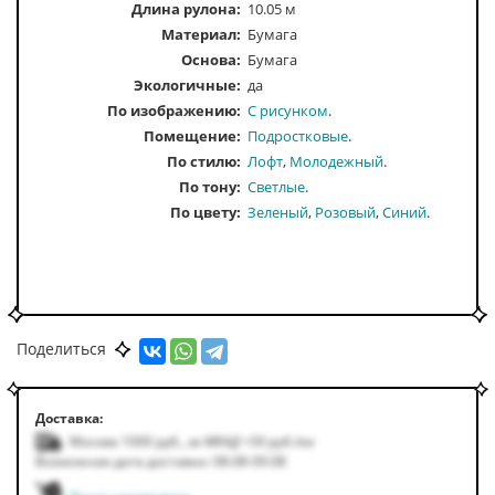
Длина рулона:
10.05 м
Материал:
Бумага
Основа:
Бумага
Экологичные:
да
По изображению
С рисунком
Помещение
Подростковые
По стилю
Лофт
Молодежный
По тону
Светлые
По цвету
Зеленый
Розовый
Синий
Поделиться
Доставка:
Москва 1000
руб.
,
за МКАД +50
руб.
/км
Возможная дата доставки: 08.08-09.08