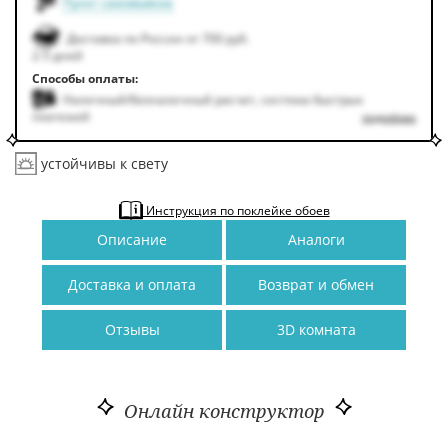
Пункт самовывоза
Доставка по России от 700 руб.
2-5 дней
Способы оплаты:
Наличный/безналичный расчет, система быстрых
платежей
подробнее
устойчивы к свету
Инструкция по поклейке обоев
Описание
Аналоги
Доставка и оплата
Возврат и обмен
Отзывы
3D комната
Онлайн конструктор