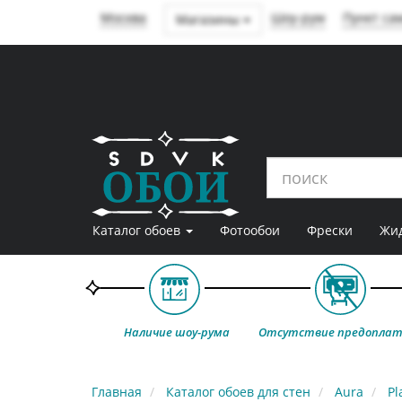
Москва
Шоу-рум
Пункт са
Магазины
SDVK – обои для стен
Каталог обоев
Фотообои
Фрески
Жид
Наличие шоу-рума
Отсутствие предопла
Главная
Каталог обоев для стен
Aura
Pl