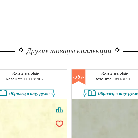
Другие товары коллекции
Обои
Aura Plain
Обои
Aura Plain
56
-
%
Resource I
B1181102
Resource I
B1181103