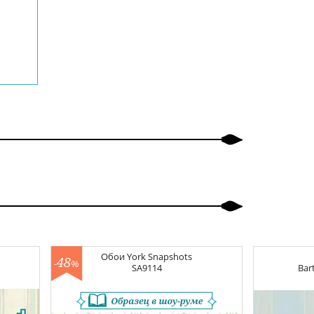
Обои
York Snapshots
48
-
%
SA9114
Bar