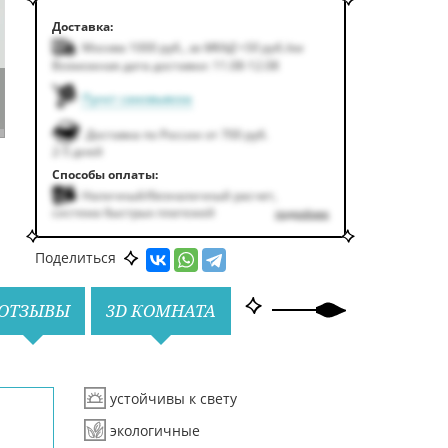
Доставка:
Москва 1000
руб.
,
за МКАД +50
руб.
/км
Возможная дата доставки: 11.08-12.08
Пункт самовывоза
Доставка по России от 700 руб.
2-5 дней
Способы оплаты:
Наличный/безналичный расчет,
система быстрых платежей
подробнее
Поделиться
ОТЗЫВЫ
3D КОМНАТА
устойчивы к свету
экологичные