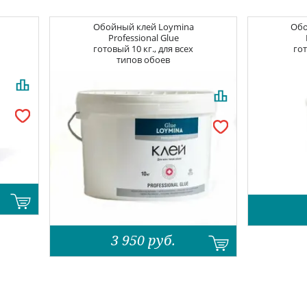
Обойный клей
Loymina
Об
Professional Glue
готовый 10 кг., для всех
гот
типов обоев
3 950
руб.