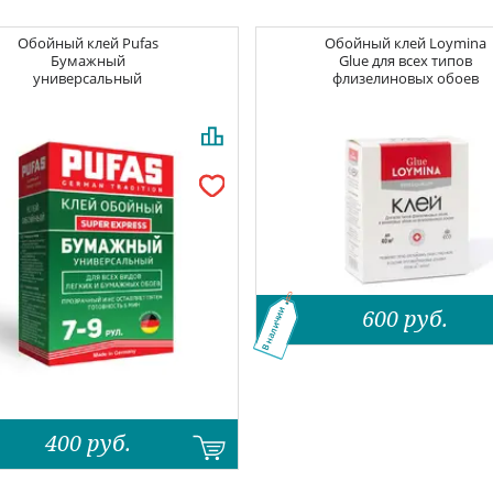
Обойный клей
Pufas
Обойный клей
Loymina
Бумажный
Glue для всех типов
универсальный
флизелиновых обоев
600
руб.
В наличии
400
руб.