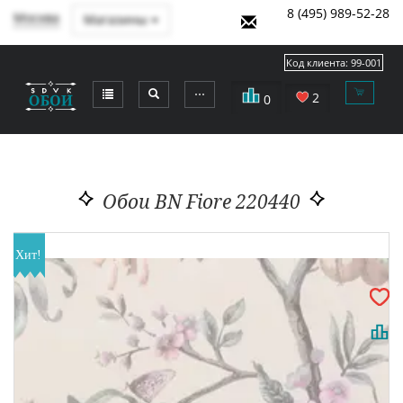
8 (495) 989-52-28
Москва
Магазины
Код клиента:
99-001
⋯
2
0
Обои BN Fiore 220440