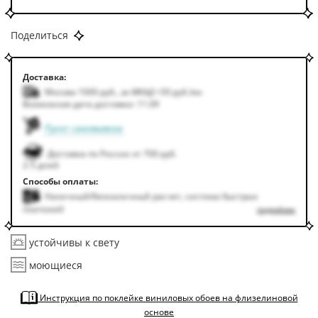
Поделиться
Доставка:
Москва 1000
руб.
,
за МКАД +50
руб.
/км
Возможная дата доставки: 11.09
Пункт самовывоза
Доставка по России от 700 руб.
2-5 дней
Способы оплаты:
Наличный/безналичный расчет, система быстрых
платежей
подробнее
устойчивы к свету
моющиеся
Инструкция по поклейке виниловых обоев на флизелиновой
основе