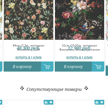
,
84см x7.3м,
материал
52см x10.05м,
материал
48 300
руб.
12 990
руб.
Флизелин, США
Флизелин, Великобритания
КУПИТЬ В 1 КЛИК
КУПИТЬ В 1 КЛИК
В корзину
В корзину
Сопутствующие товары