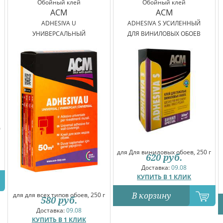
Обойный клей
Обойный клей
ACM
ACM
ADHESIVA U
ADHESIVA S УСИЛЕННЫЙ
УНИВЕРСАЛЬНЫЙ
ДЛЯ ВИНИЛОВЫХ ОБОЕВ
0
для Для виниловых обоев, 250 г
620
руб.
Доставка:
09.08
КУПИТЬ В 1 КЛИК
В корзину
для для всех типов обоев, 250 г
580
руб.
Доставка:
09.08
КУПИТЬ В 1 КЛИК