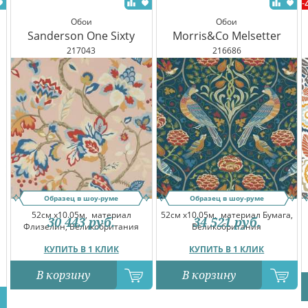
-
Обои
Обои
Sanderson One Sixty
Morris&Co Melsetter
217043
216686
Образец в шоу-руме
Образец в шоу-руме
52см x10.05м,
материал
52см x10.05м,
материал Бумага,
30 443
руб.
34 521
руб.
Флизелин, Великобритания
Великобритания
КУПИТЬ В 1 КЛИК
КУПИТЬ В 1 КЛИК
В корзину
В корзину