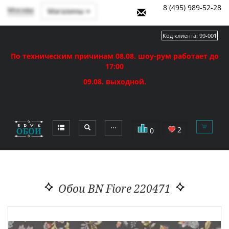
8 (495) 989-52-28
Москва
Магазины
Код клиента:
99-001
По техническим причинам 08.08. шоу-рум работает до
17:00
09.08. выходной.
⋯
2
0
Обои BN Fiore 220471