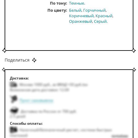
По тону
Темные
По цвету
Белый
Горчичный
Коричневый
Красный
Оранжевый
Серый
Поделиться
Доставка:
Москва 1000
руб.
,
за МКАД +50
руб.
/км
Возможная дата доставки: 12.09
Пункт самовывоза
Доставка по России от 700 руб.
2-5 дней
Способы оплаты:
Наличный/безналичный расчет, система быстрых
платежей
подробнее