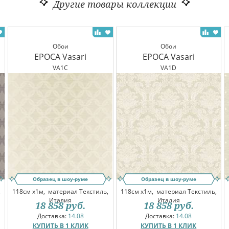
Другие товары коллекции
Обои
Обои
EPOCA Vasari
EPOCA Vasari
VA1C
VA1D
Образец в шоу-руме
Образец в шоу-руме
,
118см x1м,
материал Текстиль,
118см x1м,
материал Текстиль,
Италия
Италия
18 858
руб.
18 858
руб.
Доставка:
14.08
Доставка:
14.08
КУПИТЬ В 1 КЛИК
КУПИТЬ В 1 КЛИК