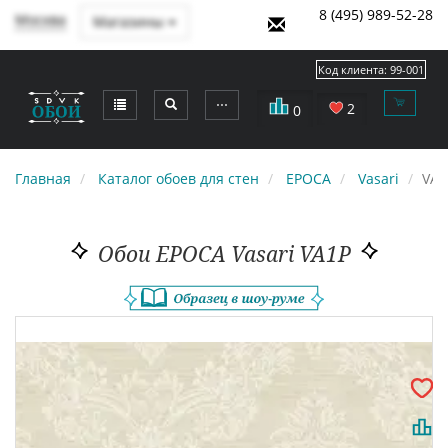
8 (495) 989-52-28
Москва
Магазины
Код клиента:
99-001
⋯
2
0
Главная
Каталог обоев для стен
EPOCA
Vasari
VA1
Обои EPOCA Vasari VA1P