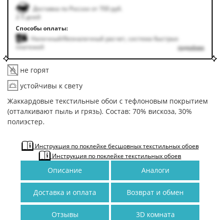
Доставка по России от 700 руб.
2-5 дней
Способы оплаты:
Наличный/безналичный расчет, система быстрых
платежей
подробнее
не горят
устойчивы к свету
Жаккардовые текстильные обои с тефлоновым покрытием
(отталкивают пыль и грязь). Состав: 70% вискоза, 30%
полиэстер.
Инструкция по поклейке бесшовных текстильных обоев
Инструкция по поклейке текстильных обоев
Описание
Аналоги
Доставка и оплата
Возврат и обмен
Отзывы
3D комната