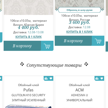
Образец в шоу-руме
106см x10.05м,
материал
Винил, Россия
106см x10.05м,
материал
3 600
руб.
Винил, Южная Корея
4 400
руб.
Доставка:
12.08
КУПИТЬ В 1 КЛИК
Доставка:
12.08-13.08
КУПИТЬ В 1 КЛИК
В корзину
В корзину
Сопутствующие товары
Обойный клей
Обойный клей
Pufas
ACM
GLUTOLIN K10 SECURITY
ADHESIVA U
ЭЛИТНЫЙ УСИЛЕННЫЙ
УНИВЕРСАЛЬНЫЙ