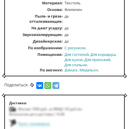
Материал:
Текстиль
Основа:
Флизелин
Пыле- и грязе-
да
отталкивающие:
Не дают усадку:
да
Звукоизолирующие:
да
Дизайнерские:
да
По изображению
С рисунком
Помещение
Для гостиной
Для коридора
Для кухни
Для прихожей
Для спальни
По рисунку
Дамаск
Медальон
По стилю
Классика
Классические
Ренессанс
Поделиться
По тону
Светлые
По цвету
Серый
Доставка:
Москва 1000
руб.
,
за МКАД +50
руб.
/км
Возможная дата доставки: 14.08
Пункт самовывоза