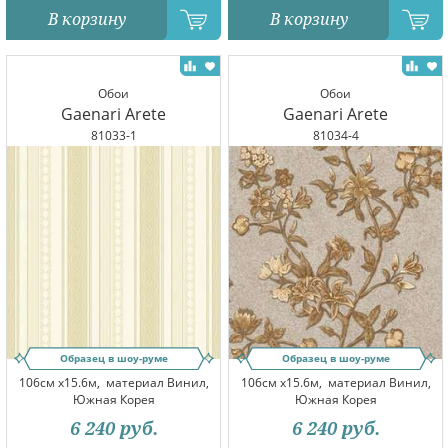
В корзину
В корзину
Обои
Обои
Gaenari Arete
Gaenari Arete
81033-1
81034-4
Образец в шоу-руме
Образец в шоу-руме
106см x15.6м,
материал Винил,
106см x15.6м,
материал Винил,
Южная Корея
Южная Корея
6 240
руб.
6 240
руб.