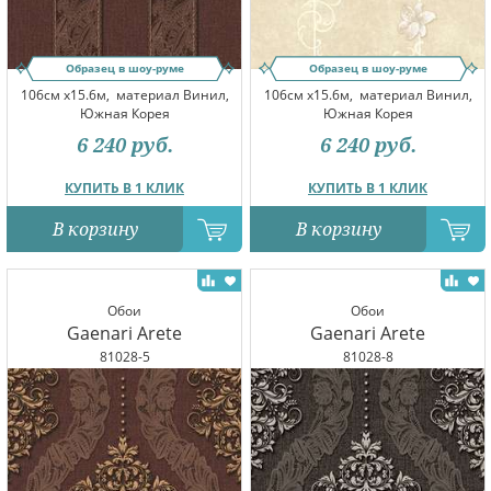
Образец в шоу-руме
Образец в шоу-руме
106см x15.6м,
материал Винил,
106см x15.6м,
материал Винил,
Южная Корея
Южная Корея
6 240
руб.
6 240
руб.
КУПИТЬ В 1 КЛИК
КУПИТЬ В 1 КЛИК
В корзину
В корзину
Обои
Обои
Gaenari Arete
Gaenari Arete
81028-5
81028-8