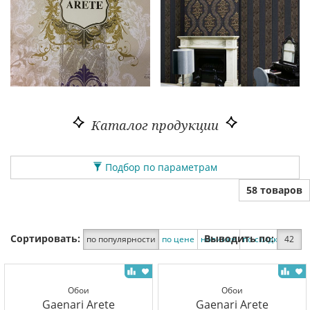
Каталог продукции
Подбор по параметрам
58 товаров
Сортировать:
Выводить по:
по популярности
по цене
новинки
по скидке
42
Обои
Обои
Gaenari Arete
Gaenari Arete