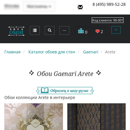
8 (495) 989-52-28
Москва
Магазины
Код клиента:
99-001
⋯
2
0
Главная
Каталог обоев для стен
Gaenari
Arete
Обои Gaenari Arete
Обои коллекции Arete в интерьере