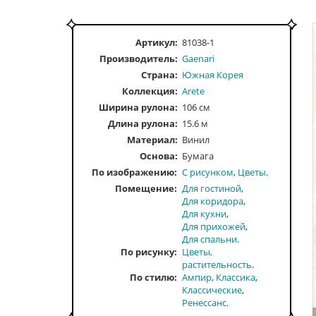
Артикул:
81038-1
Производитель:
Gaenari
Страна:
Южная Корея
Коллекция:
Arete
Ширина рулона:
106 см
Длина рулона:
15.6 м
Материал:
Винил
Основа:
Бумага
По изображению
С рисунком
Цветы
Помещение
Для гостиной
Для коридора
Для кухни
Для прихожей
Для спальни
По рисунку
Цветы,
растительность
По стилю
Ампир
Классика
Классические
Ренессанс
По тону
Светлые