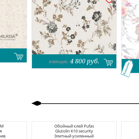
4 800
руб.
6 000
руб.
В наличии
Назад
Вперед
CM
Обойный клей
Pufas
я
Glutolin K10 security
оев
Элитный усиленный