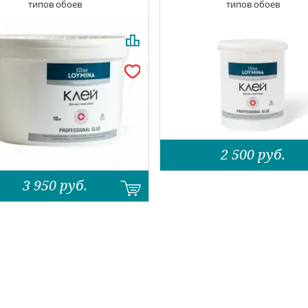
типов обоев
типов обоев
2 500
руб.
3 950
руб.