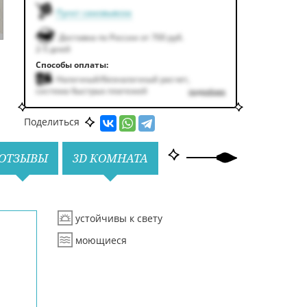
Пункт самовывоза
Доставка по России от 700 руб.
2-5 дней
Способы оплаты:
Наличный/безналичный расчет,
система быстрых платежей
подробнее
Поделиться
ОТЗЫВЫ
3D КОМНАТА
устойчивы к свету
моющиеся