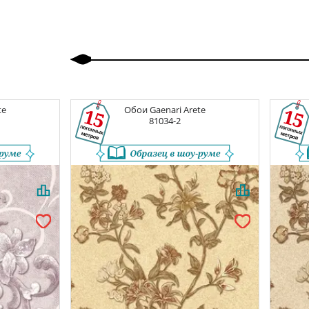
Вперед
te
Обои
Gaenari Arete
81034-2