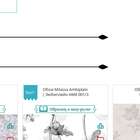
Обои
Milassa Ambiplain
О
| Эмбиплейн
AM8 001/3