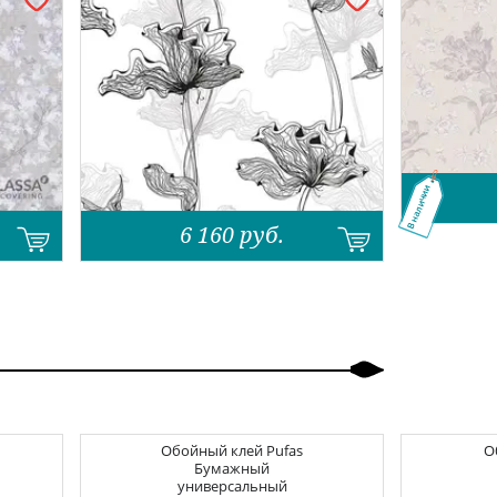
В наличии
6 160
руб.
Обойный клей
Pufas
О
Бумажный
универсальный