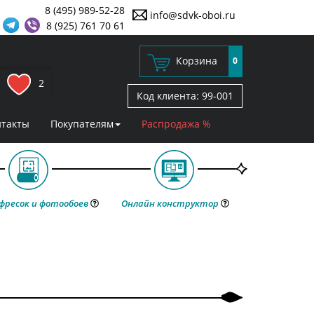
8 (495) 989-52-28
info@sdvk-oboi.ru
8 (925) 761 70 61
Корзина
0
2
Код клиента:
99-001
нтакты
Покупателям
Распродажа %
фресок и фотообоев
Онлайн конструктор