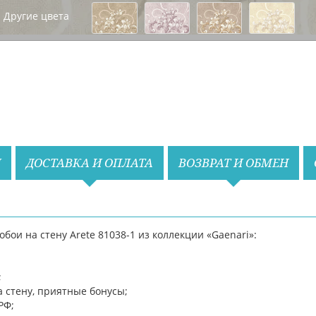
Другие цвета
Назад
Вперед
И
ДОСТАВКА И ОПЛАТА
ВОЗВРАТ И ОБМЕН
ои на стену Arete 81038-1 из коллекции «Gaenari»:
;
 стену, приятные бонусы;
РФ;