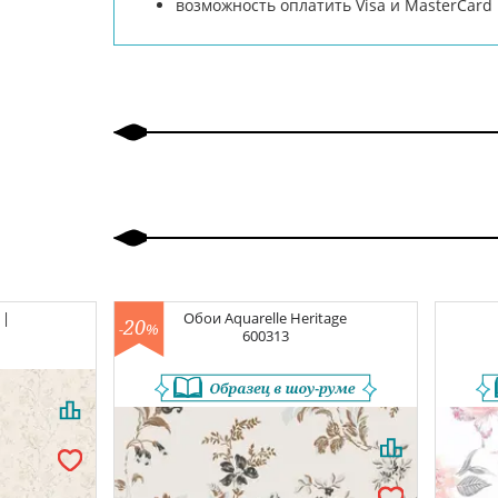
возможность оплатить Visa и MasterCar
 |
Обои
Aquarelle Heritage
20
-
%
600313