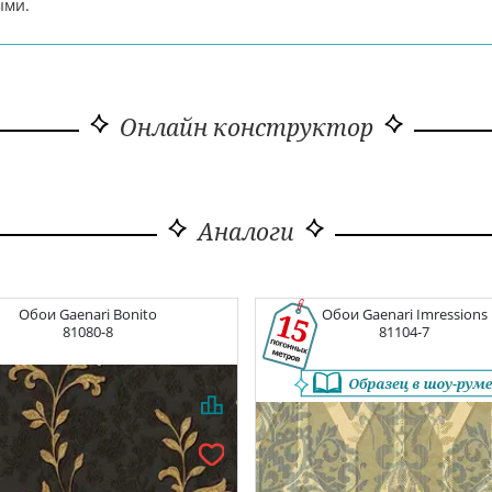
ыми.
Онлайн конструктор
Аналоги
Обои
Gaenari Bonito
Обои
Gaenari Imressions
81080-8
81104-7