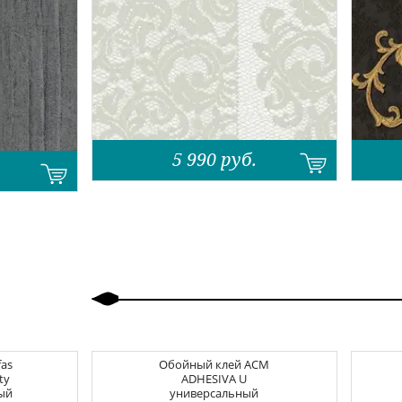
5 990
руб.
Назад
Вперед
fas
Обойный клей
ACM
ty
ADHESIVA U
ый
универсальный