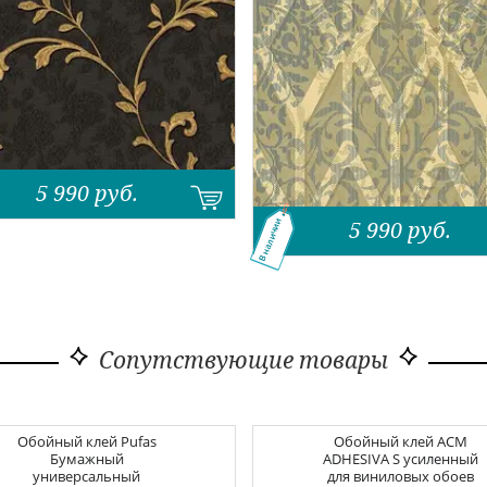
5 990
руб.
5 990
руб.
В наличии
Сопутствующие товары
Обойный клей
Pufas
Обойный клей
ACM
Бумажный
ADHESIVA S усиленный
универсальный
для виниловых обоев