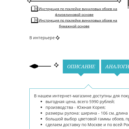
Инструкция по поклейке виниловых обоев на
флизелиновой основе
Инструкция по поклейке виниловых обоев на
бумажной основе
В интерьере
Назад
Вперед
ОПИСАНИЕ
АНАЛОГ
В нашем интернет-магазине доступны для поку
выгодная цена, всего 5990 рублей;
производства - Южная Корея;
размеры рулона: ширина - 106 см, длина -
большой выбор цветовой гаммы обоев, п
сделаем доставку по Москве и по всей Ро