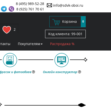
8 (495) 989-52-28
info@sdvk-oboi.ru
8 (925) 761 70 61
Корзина
0
2
Код клиента:
99-001
нтакты
Покупателям
Распродажа %
фресок и фотообоев
Онлайн конструктор