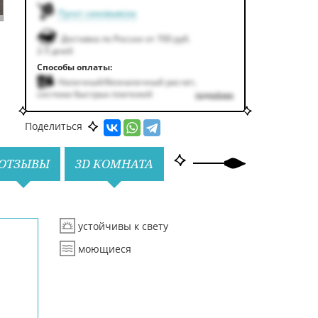
Пункт самовывоза
Доставка по России от 700 руб.
2-5 дней
Способы оплаты:
Наличный/безналичный расчет,
система быстрых платежей
подробнее
Поделиться
ОТЗЫВЫ
3D КОМНАТА
устойчивы к свету
моющиеся