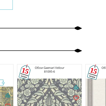
Обои
Gaenari Velour
Об
81095-6