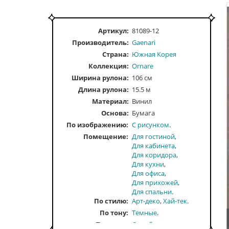
Артикул:
81089-12
Производитель:
Gaenari
Страна:
Южная Корея
Коллекция:
Ornare
Ширина рулона:
106 см
Длина рулона:
15.5 м
Материал:
Винил
Основа:
Бумага
По изображению
С рисунком
Помещение
Для гостиной
Для кабинета
Для коридора
Для кухни
Для офиса
Для прихожей
Для спальни
По стилю
Арт-деко
Хай-тек
По тону
Темные
По цвету
Серый