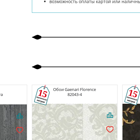
возможность оплаты картой или наличн
Обои
Gaenari Florence
va
82043-4