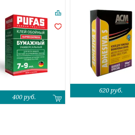
620
руб.
400
руб.