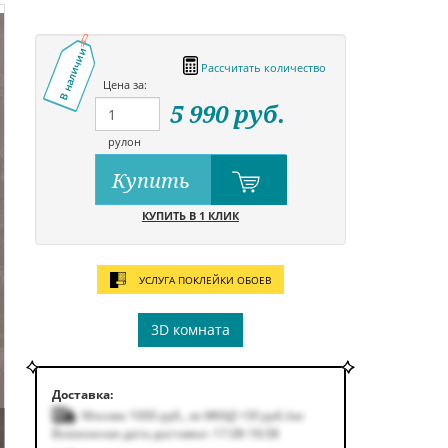
В наличии
Рассчитать количество
Цена за:
5 990
руб.
рулон
Купить
КУПИТЬ В 1 КЛИК
УСЛУГА ПОКЛЕЙКИ ОБОЕВ
3D комната
Доставка:
Москва 1000
руб.
,
за МКАД +50
руб.
/км
Возможная дата доставки: 17.08-18.08