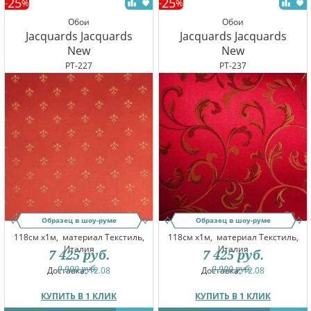
25
25
-
%
-
%
Обои
Обои
Jacquards Jacquards
Jacquards Jacquards
New
New
PT-227
PT-237
Образец в шоу-руме
Образец в шоу-руме
118см x1м,
материал Текстиль,
118см x1м,
материал Текстиль,
Италия
Италия
7 425
руб.
7 425
руб.
9 900
руб.
9 900
руб.
Доставка:
12.08
Доставка:
12.08
КУПИТЬ В 1 КЛИК
КУПИТЬ В 1 КЛИК