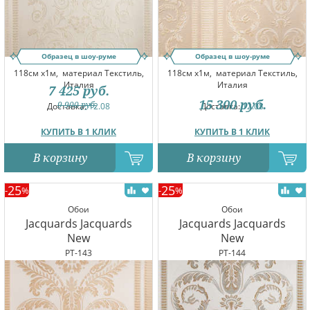
Образец в шоу-руме
Образец в шоу-руме
118см x1м,
материал Текстиль,
118см x1м,
материал Текстиль,
Италия
Италия
7 425
руб.
15 300
руб.
9 900
руб.
Доставка:
12.08
Доставка:
12.08
КУПИТЬ В 1 КЛИК
КУПИТЬ В 1 КЛИК
В корзину
В корзину
25
25
-
%
-
%
Обои
Обои
Jacquards Jacquards
Jacquards Jacquards
New
New
PT-143
PT-144