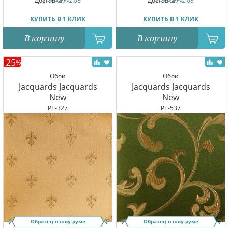
Доставка:
12.08
Доставка:
12.08
КУПИТЬ В 1 КЛИК
КУПИТЬ В 1 КЛИК
В корзину
В корзину
25
-
%
Обои
Обои
Jacquards Jacquards
Jacquards Jacquards
New
New
PT-327
PT-537
Образец в шоу-руме
Образец в шоу-руме