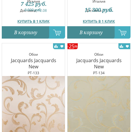
Италия
Италия
7 425
руб.
15 300
руб.
9 900
руб.
Доставка:
12.08
Доставка:
12.08
КУПИТЬ В 1 КЛИК
КУПИТЬ В 1 КЛИК
В корзину
В корзину
25
-
%
Обои
Обои
Jacquards Jacquards
Jacquards Jacquards
New
New
PT-133
PT-134