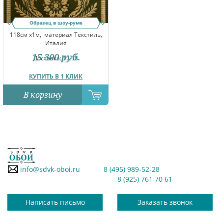
Образец в шоу-руме
118см x1м,
материал Текстиль,
Италия
15 300
руб.
Доставка:
12.08
КУПИТЬ В 1 КЛИК
В корзину
info@sdvk-oboi.ru
8 (495) 989-52-28
8 (925) 761 70 61
Написать письмо
Заказать звонок