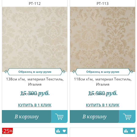
PT-112
PT-113
Образец в шоу-руме
Образец в шоу-руме
138см x1м,
материал Текстиль,
118см x1м,
материал Текстиль,
Италия
Италия
15 300
руб.
15 980
руб.
Доставка:
12.08
Доставка:
12.08
КУПИТЬ В 1 КЛИК
КУПИТЬ В 1 КЛИК
В корзину
В корзину
25
-
%