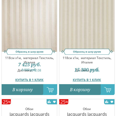
Образец в шоу-руме
Образец в шоу-руме
118см x1м,
материал Текстиль,
118см x1м,
материал Текстиль,
Италия
Италия
7 425
руб.
15 300
руб.
9 900
руб.
Доставка:
12.08
Доставка:
12.08
КУПИТЬ В 1 КЛИК
КУПИТЬ В 1 КЛИК
В корзину
В корзину
25
25
-
%
-
%
Обои
Обои
Jacquards Jacquards
Jacquards Jacquards