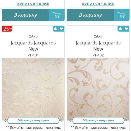
КУПИТЬ В 1 КЛИК
КУПИТЬ В 1 КЛИК
В корзину
В корзину
25
-
%
Обои
Обои
Jacquards Jacquards
Jacquards Jacquards
New
New
PT-131
PT-132
Образец в шоу-руме
Образец в шоу-руме
118см x1м,
материал Текстиль,
118см x1м,
материал Текстиль,