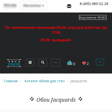
8 (495) 989-52-28
Москва
Магазины
Код клиента:
99-001
По техническим причинам 08.08. шоу-рум работает до
17:00
09.08. выходной.
⋯
2
0
Главная
Каталог обоев для стен
Jacquards
Обои Jacquards