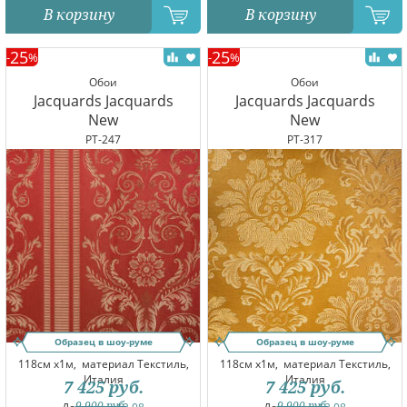
В корзину
В корзину
25
25
-
%
-
%
Обои
Обои
Jacquards Jacquards
Jacquards Jacquards
New
New
PT-247
PT-317
Образец в шоу-руме
Образец в шоу-руме
118см x1м,
материал Текстиль,
118см x1м,
материал Текстиль,
Италия
Италия
7 425
руб.
7 425
руб.
9 900
руб.
9 900
руб.