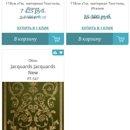
118см x1м,
материал Текстиль,
118см x1м,
материал Текстиль,
Италия
Италия
7 425
руб.
15 300
руб.
9 900
руб.
Доставка:
12.08
Доставка:
12.08
КУПИТЬ В 1 КЛИК
КУПИТЬ В 1 КЛИК
В корзину
В корзину
Обои
Jacquards Jacquards
New
PT-547