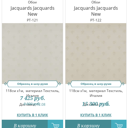
Обои
Обои
Jacquards Jacquards
Jacquards Jacquards
New
New
PT-121
PT-122
Образец в шоу-руме
Образец в шоу-руме
118см x1м,
материал Текстиль,
118см x1м,
материал Текстиль,
Италия
Италия
7 425
руб.
15 300
руб.
9 900
руб.
Доставка:
12.08
Доставка:
12.08
КУПИТЬ В 1 КЛИК
КУПИТЬ В 1 КЛИК
В корзину
В корзину