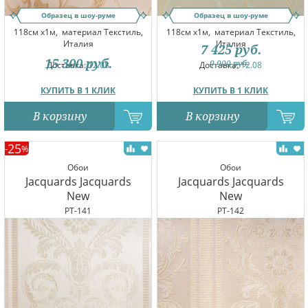
Образец в шоу-руме
Образец в шоу-руме
118см x1м,
материал Текстиль,
118см x1м,
материал Текстиль,
Италия
Италия
7 425
руб.
15 300
руб.
9 900
руб.
Доставка:
12.08
Доставка:
12.08
КУПИТЬ В 1 КЛИК
КУПИТЬ В 1 КЛИК
В корзину
В корзину
25
-
%
Обои
Обои
Jacquards Jacquards
Jacquards Jacquards
New
New
PT-141
PT-142