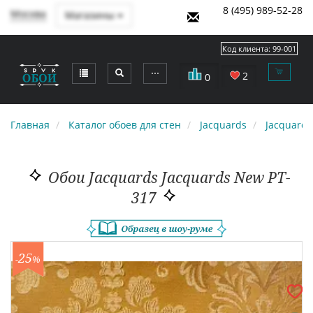
8 (495) 989-52-28
Москва
Магазины
Код клиента:
99-001
⋯
2
0
Главная
Каталог обоев для стен
Jacquards
Jacquard
Обои Jacquards Jacquards New PT-
317
25
-
%