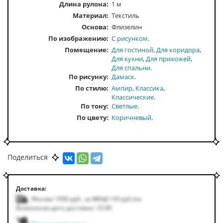
Длина рулона:
1 м
Материал:
Текстиль
Основа:
Флизелин
По изображению
С рисунком
Помещение
Для гостиной
Для коридора
Для кухни
Для прихожей
Для спальни
По рисунку
Дамаск
По стилю
Ампир
Классика
Классические
По тону
Светлые
По цвету
Коричневый
Поделиться
Доставка:
Москва 1000
руб.
,
за МКАД +50
руб.
/км
Возможная дата доставки: 10.08