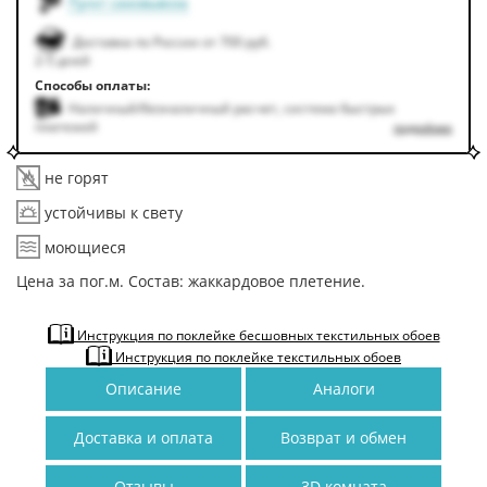
Пункт самовывоза
Доставка по России от 700 руб.
2-5 дней
Способы оплаты:
Наличный/безналичный расчет, система быстрых
платежей
подробнее
не горят
устойчивы к свету
моющиеся
Цена за пог.м. Состав: жаккардовое плетение.
Инструкция по поклейке бесшовных текстильных обоев
Инструкция по поклейке текстильных обоев
Описание
Аналоги
Доставка и оплата
Возврат и обмен
Отзывы
3D комната