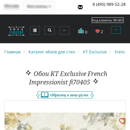
8 (495) 989-52-28
Москва
Магазины
Код клиента:
99-001
⋯
2
0
Главная
Каталог обоев для стен
KT Exclusive
French 
Обои KT Exclusive French
Impressionist fi70405