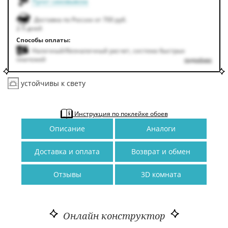
Пункт самовывоза
Доставка по России от 700 руб.
2-5 дней
Способы оплаты:
Наличный/безналичный расчет, система быстрых
платежей
подробнее
устойчивы к свету
Инструкция по поклейке обоев
Описание
Аналоги
Доставка и оплата
Возврат и обмен
Отзывы
3D комната
Онлайн конструктор