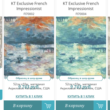
KT Exclusive French
KT Exclusive French
Impressionist
Impressionist
FI70002
FI70004
Образец в шоу-руме
Образец в шоу-руме
52см x10м,
материал
52см x10м,
материал
9 743
руб.
9 743
руб.
Акриловое напыление, США
Акриловое напыление, США
КУПИТЬ В 1 КЛИК
КУПИТЬ В 1 КЛИК
В корзину
В корзину