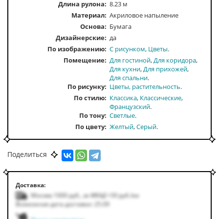
Длина рулона:
8.23 м
Материал:
Акриловое напыление
Основа:
Бумага
Дизайнерские:
да
По изображению
С рисунком
Цветы
Помещение
Для гостиной
Для коридора
Для кухни
Для прихожей
Для спальни
По рисунку
Цветы, растительность
По стилю
Классика
Классические
Французский
По тону
Светлые
По цвету
Желтый
Серый
Поделиться
Доставка:
Москва 1000
руб.
,
за МКАД +50
руб.
/км
Возможная дата доставки: 25.09