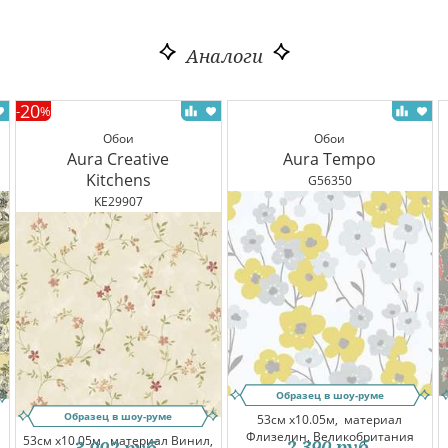
Аналоги
20
-
%
Обои
Обои
Aura Creative
Aura Tempo
Kitchens
G56350
KE29907
Образец в шоу-руме
Образец в шоу-руме
53см x10.05м,
материал
Флизелин, Великобритания
53см x10.05м,
материал Винил,
2 390
руб.
3 992
руб.