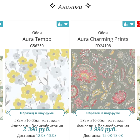
Аналоги
-
Обои
Обои
Aura Tempo
Aura Charming Prints
G56350
FD24108
Образец в шоу-руме
Образец в шоу-руме
53см x10.05м,
материал
53см x10.05м,
материал
Флизелин, Великобритания
Флизелин, Великобритания
2 390
руб.
1 990
руб.
Доставка:
12.08-13.08
Доставка:
12.08-13.08