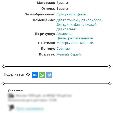
Материал:
Бумага
Основа:
Бумага
По изображению
С рисунком
Цветы
Помещение
Для гостиной
Для коридора
Для кухни
Для прихожей
Для спальни
По рисунку
Акварель
Цветы, растительность
По стилю
Модерн
Современные
По тону
Светлые
По цвету
Желтый
Серый
Поделиться
Доставка:
Москва 1000
руб.
,
за МКАД +50
руб.
/км
Возможная дата доставки: 13.08
Пункт самовывоза