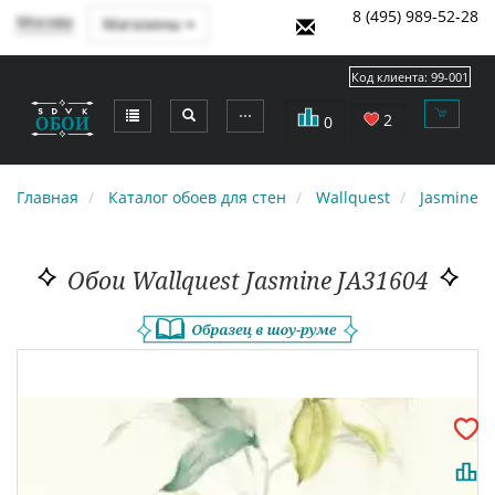
8 (495) 989-52-28
Москва
Магазины
Код клиента:
99-001
⋯
2
0
Главная
Каталог обоев для стен
Wallquest
Jasmine
Обои Wallquest Jasmine JA31604