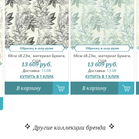
Образец в шоу-руме
Образец в шоу-руме
68см x8.23м,
материал Бумага,
68см x8.23м,
материал Бумага,
США
США
13 609
руб.
13 609
руб.
Доставка:
13.08
Доставка:
13.08
КУПИТЬ В 1 КЛИК
КУПИТЬ В 1 КЛИК
В корзину
В корзину
Другие коллекции бренда