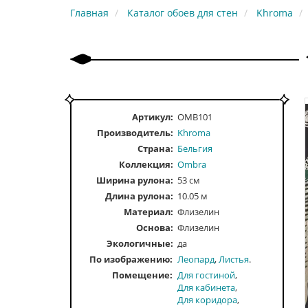
Главная
Каталог обоев для стен
Khroma
Артикул:
OMB101
Производитель:
Khroma
Страна:
Бельгия
Коллекция:
Ombra
Ширина рулона:
53 см
Длина рулона:
10.05 м
Материал:
Флизелин
Основа:
Флизелин
Экологичные:
да
По изображению
Леопард
Листья
Помещение
Для гостиной
Для кабинета
Для коридора