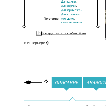
Для кухни
Для офиса
Для прихожей
Для спальни
По стилю
Арт-деко
Современные
По типу
Выделить стену
Гладкие
Инструкция по поклейке обоев
По тону
Темные
По цвету
Бежевый
Белый
В интерьере
Зеленый
Черный
Назад
Вперед
ОПИСАНИЕ
АНАЛОГ