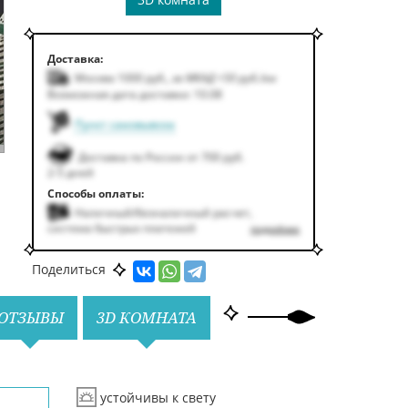
Доставка:
Москва 1000
руб.
,
за МКАД +50
руб.
/км
Возможная дата доставки: 10.08
Пункт самовывоза
Доставка по России от 700 руб.
2-5 дней
Способы оплаты:
Наличный/безналичный расчет,
система быстрых платежей
подробнее
Поделиться
ОТЗЫВЫ
3D КОМНАТА
устойчивы к свету