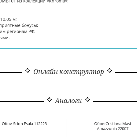
OMB101 из коллекции «Khroma»:
10.05 м;
приятные бонусы;
гим регионам РФ;
ными.
Онлайн конструктор
Аналоги
Обои
Scion Esala
112223
Обои
Cristiana Masi
Amazzonia
22007