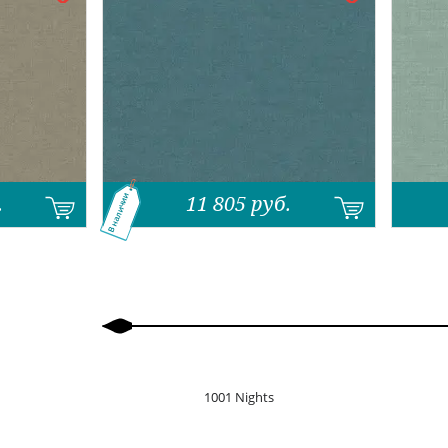
.
11 805
руб.
В наличии
Назад
Вперед
1001 Nights