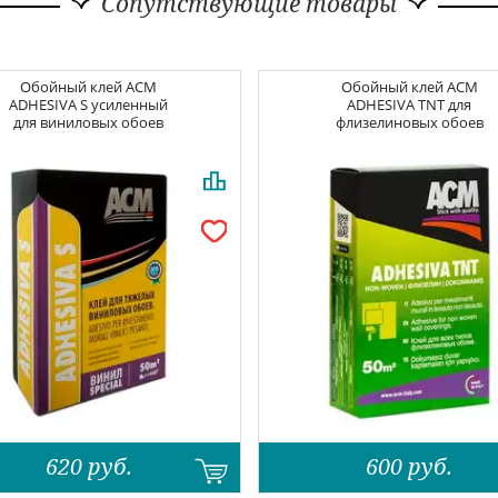
Сопутствующие товары
Обойный клей
ACM
Обойный клей
ACM
ADHESIVA S усиленный
ADHESIVA TNT для
для виниловых обоев
флизелиновых обоев
620
руб.
600
руб.