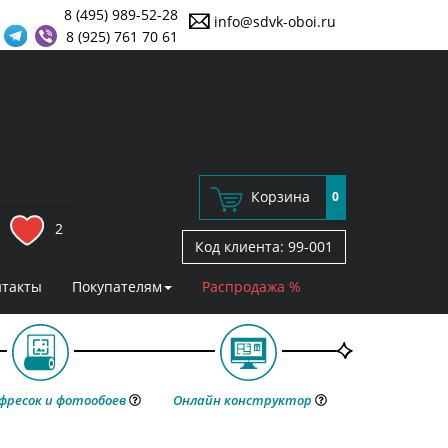
8 (495) 989-52-28
info@sdvk-oboi.ru
8 (925) 761 70 61
Корзина
0
2
Код клиента:
99-001
нтакты
Покупателям
Распродажа %
фресок и фотообоев
Онлайн конструктор