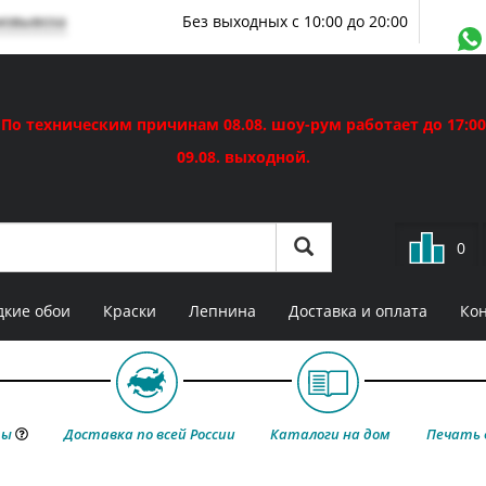
мовывоза
Без выходных с 10:00 до 20:00
По техническим причинам 08.08. шоу-рум работает до 17:00
09.08. выходной.
0
кие обои
Краски
Лепнина
Доставка и оплата
Ко
ты
Доставка по всей России
Каталоги на дом
Печать 