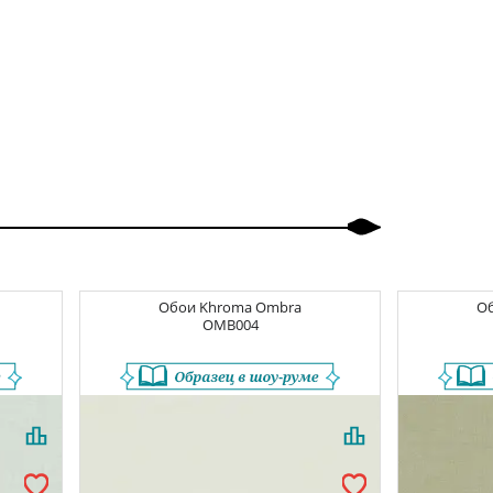
Обои
Khroma Ombra
О
OMB004