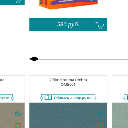
580
руб.
Назад
Вперед
ra
Обои
Khroma Ombra
OMB001