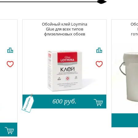
Обойный клей
Loymina
Об
Glue для всех типов
флизелиновых обоев
гот
600
руб.
В наличии