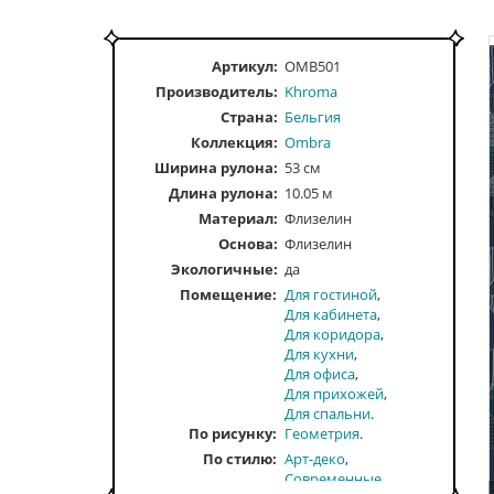
Артикул:
OMB501
Производитель:
Khroma
Страна:
Бельгия
Коллекция:
Ombra
Ширина рулона:
53 см
Длина рулона:
10.05 м
Материал:
Флизелин
Основа:
Флизелин
Экологичные:
да
Помещение
Для гостиной
Для кабинета
Для коридора
Для кухни
Для офиса
Для прихожей
Для спальни
По рисунку
Геометрия
По стилю
Арт-деко
Современные