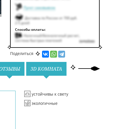
Пункт самовывоза
Доставка по России от 700 руб.
2-5 дней
Способы оплаты:
Наличный/безналичный расчет,
система быстрых платежей
подробнее
Поделиться
ОТЗЫВЫ
3D КОМНАТА
устойчивы к свету
экологичные