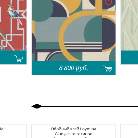
.
8 800
руб.
Назад
Вперед
CM
Обойный клей
Loymina
Glue для всех типов