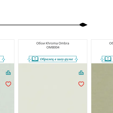
Обои
Khroma Ombra
О
OMB004