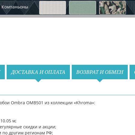
Компаньоны
Назад
Вперед
И
ДОСТАВКА И ОПЛАТА
ВОЗВРАТ И ОБМЕН
обои Ombra OMB501 из коллекции «Khroma»:
10.05 м;
егулярные скидки и акции;
и по другим регионам РФ;