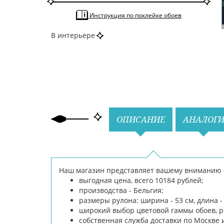
По типу
3d обои
Выделить стену
Инструкция по поклейке обоев
Гладкие
По тону
Темные
В интерьере
По цвету
Зеленый
Серый
Синий
Назад
Вперед
ОПИСАНИЕ
АНАЛОГ
Наш магазин представляет вашему вниманию 
выгодная цена, всего 10184 рублей;
производства - Бельгия;
размеры рулона: ширина - 53 см, длина - 
широкий выбор цветовой гаммы обоев, р
собственная служба доставки по Москве 