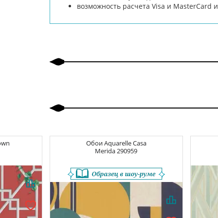
возможность расчета Visa и MasterCard
own
Обои
Aquarelle Casa
Merida
290959