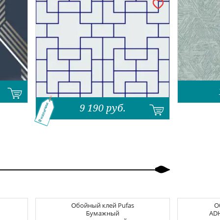
9 190
руб.
В наличии
Обойный клей
Pufas
О
Бумажный
ADH