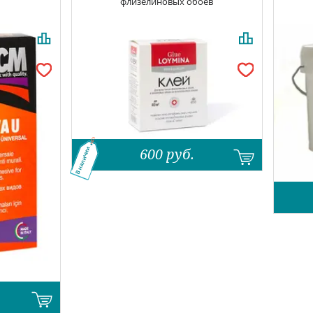
флизелиновых обоев
600
руб.
В наличии