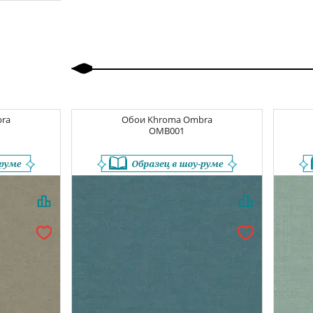
Назад
Вперед
ra
Обои
Khroma Ombra
OMB001