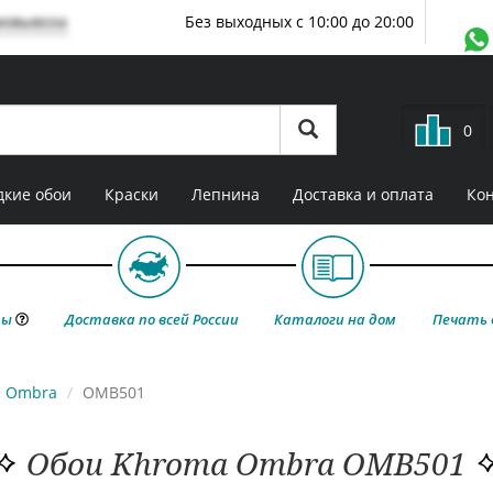
мовывоза
Без выходных с 10:00 до 20:00
0
кие обои
Краски
Лепнина
Доставка и оплата
Ко
ты
Доставка по всей России
Каталоги на дом
Печать 
Ombra
OMB501
Обои Khroma Ombra OMB501