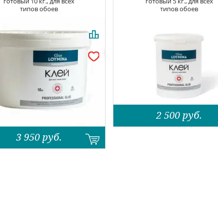
готовый 10 кг., для всех
готовый 5 кг., для всех
типов обоев
типов обоев
2 500
руб.
3 950
руб.