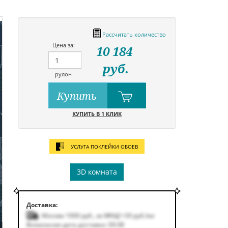
Рассчитать количество
Цена за:
10 184
руб.
рулон
Купить
КУПИТЬ В 1 КЛИК
УСЛУГА ПОКЛЕЙКИ ОБОЕВ
3D комната
Доставка:
Москва 1000
руб.
,
за МКАД +50
руб.
/км
Возможная дата доставки: 09.08