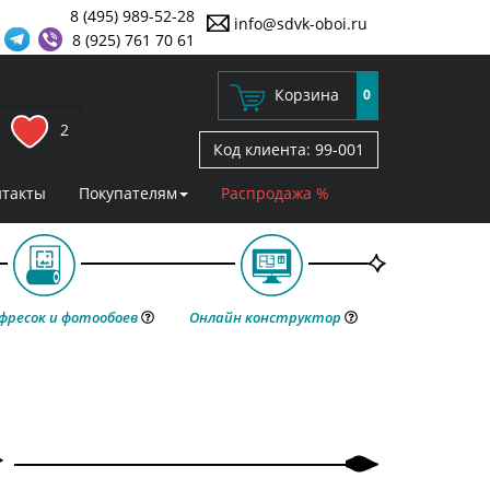
8 (495) 989-52-28
info@sdvk-oboi.ru
8 (925) 761 70 61
Корзина
0
2
Код клиента:
99-001
нтакты
Покупателям
Распродажа %
фресок и фотообоев
Онлайн конструктор