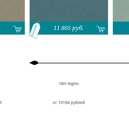
.
11 805
руб.
В наличии
Назад
Вперед
1001 Nights
й
от 10184 рублей
Назад
Вперед