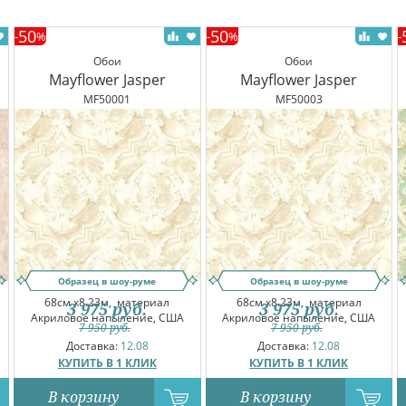
50
50
-
%
-
%
-
Обои
Обои
Mayflower Jasper
Mayflower Jasper
MF50001
MF50003
Образец в шоу-руме
Образец в шоу-руме
68см x8.23м,
материал
68см x8.23м,
материал
3 975
руб.
3 975
руб.
Акриловое напыление, США
Акриловое напыление, США
7 950
руб.
7 950
руб.
Доставка:
12.08
Доставка:
12.08
КУПИТЬ В 1 КЛИК
КУПИТЬ В 1 КЛИК
В корзину
В корзину