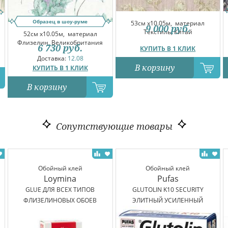
Образец в шоу-руме
53см x10.05м,
материал
9 000
руб.
Текстиль, Китай
52см x10.05м,
материал
Флизелин, Великобритания
6 730
руб.
КУПИТЬ В 1 КЛИК
Доставка:
12.08
В корзину
КУПИТЬ В 1 КЛИК
В корзину
Сопутствующие товары
Обойный клей
Обойный клей
Loymina
Pufas
GLUE ДЛЯ ВСЕХ ТИПОВ
GLUTOLIN K10 SECURITY
ФЛИЗЕЛИНОВЫХ ОБОЕВ
ЭЛИТНЫЙ УСИЛЕННЫЙ