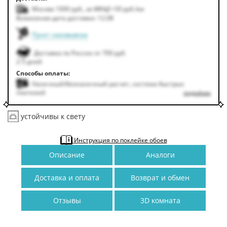
Москва 1000
руб.
,
за МКАД +50
руб.
/км
Возможная дата доставки: 12.08
Пункт самовывоза
Доставка по России от 700 руб.
2-5 дней
Способы оплаты:
Наличный/безналичный расчет, система быстрых
платежей
подробнее
устойчивы к свету
Инструкция по поклейке обоев
Описание
Аналоги
Доставка и оплата
Возврат и обмен
Отзывы
3D комната