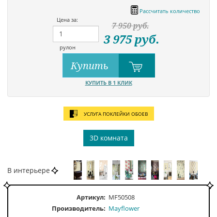
Рассчитать количество
Цена за:
7 950
руб.
3 975
руб.
рулон
Купить
КУПИТЬ В 1 КЛИК
УСЛУГА ПОКЛЕЙКИ ОБОЕВ
3D комната
В интерьере
Артикул:
MF50508
Производитель:
Mayflower