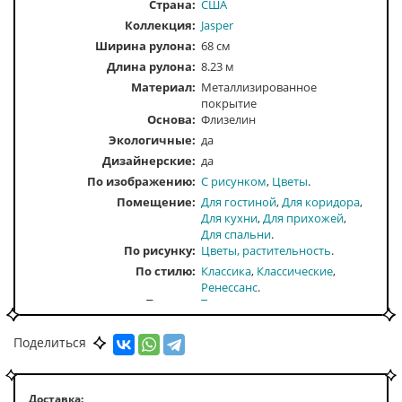
Страна:
США
Коллекция:
Jasper
Ширина рулона:
68 см
Длина рулона:
8.23 м
Материал:
Металлизированное
покрытие
Основа:
Флизелин
Экологичные:
да
Дизайнерские:
да
По изображению
С рисунком
Цветы
Помещение
Для гостиной
Для коридора
Для кухни
Для прихожей
Для спальни
По рисунку
Цветы, растительность
По стилю
Классика
Классические
Ренессанс
По тону
Темные
По цвету
Сиреневый
Поделиться
Доставка: