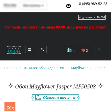
8 (495) 989-52-28
Москва
Магазины
Код клиента:
99-001
По техническим причинам 09.08. шоу-рум не работает
⋯
2
0
Главная
Каталог обоев для стен
Mayflower
Jasper
Обои Mayflower Jasper MF50508
50
-
%