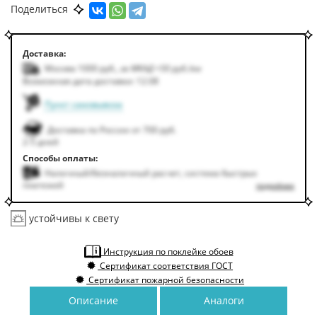
Поделиться
Доставка:
Москва 1000
руб.
,
за МКАД +50
руб.
/км
Возможная дата доставки: 12.08
Пункт самовывоза
Доставка по России от 700 руб.
2-5 дней
Способы оплаты:
Наличный/безналичный расчет, система быстрых
платежей
подробнее
устойчивы к свету
Инструкция по поклейке обоев
Сертификат соответствия ГОСТ
Сертификат пожарной безопасности
Описание
Аналоги