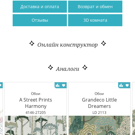
Доставка и оплата
Возврат и обмен
Отзывы
3D комната
Онлайн конструктор
Аналоги
Обои
Обои
A Street Prints
Grandeco Little
Harmony
Dreamers
4146-27205
LD 2113