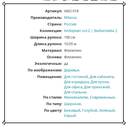
Артикул:
AM2 018
Производитель:
Milassa
Страна:
Россия
Коллекция:
Ambiplain vol.2 | Эмбиплейн 2
Ширина рулона:
100 см
Длина рулона:
10.05 м
Материал:
Флизелин
Основа:
Флизелин
Экологичные:
да
По изображению
Деревья
Помещение
Для гостиной
Для кабинета
Для коридора
Для кухни
Для офиса
Для прихожей
Для спальни
По стилю
Минимализм
Современные
По типу
Широкие
По цвету
Бежевый
Голубой
Зеленый
Серый