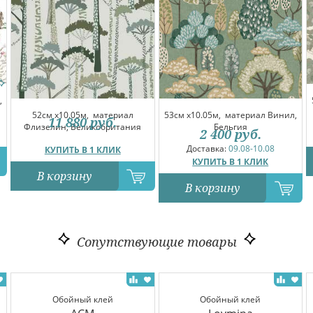
,
52см x10.05м,
материал
53см x10.05м,
материал Винил,
11 880
руб.
Флизелин, Великобритания
Бельгия
2 400
руб.
Доставка:
09.08-10.08
КУПИТЬ В 1 КЛИК
КУПИТЬ В 1 КЛИК
В корзину
В корзину
Сопутствующие товары
Обойный клей
Обойный клей