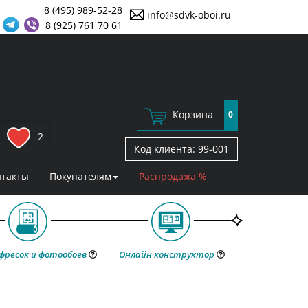
8 (495) 989-52-28
info@sdvk-oboi.ru
8 (925) 761 70 61
Корзина
0
2
Код клиента:
99-001
нтакты
Покупателям
Распродажа %
фресок и фотообоев
Онлайн конструктор