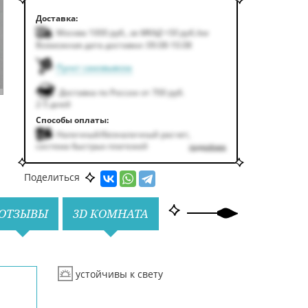
Доставка:
Москва 1000
руб.
,
за МКАД +50
руб.
/км
Возможная дата доставки: 09.08-10.08
Пункт самовывоза
Доставка по России от 700 руб.
2-5 дней
Способы оплаты:
Наличный/безналичный расчет,
система быстрых платежей
подробнее
Поделиться
ОТЗЫВЫ
3D КОМНАТА
устойчивы к свету