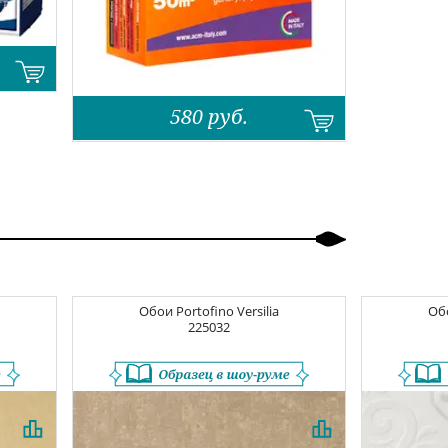
580
руб.
Обои
Portofino Versilia
Об
225032