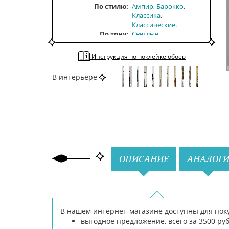
По стилю
Ампир
Барокко
Классика
Классические
По тону
Светлые
По цвету
Серый
Инструкция по поклейке обоев
В интерьере
Назад
Вперед
ОПИСАНИЕ
АНАЛОГ
В нашем интернет-магазине доступны для покупк
выгодное предложение, всего за 3500 руб