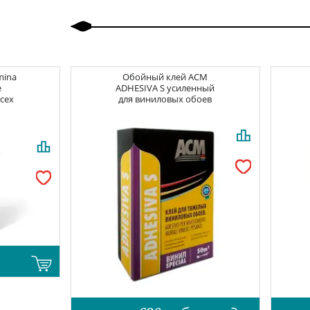
mina
Обойный клей
ACM
e
ADHESIVA S усиленный
всех
для виниловых обоев