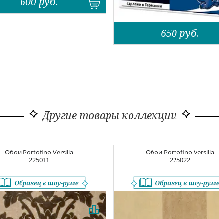
600
руб.
650
руб.
Другие товары коллекции
Обои
Portofino Versilia
Обои
Portofino Versilia
225011
225022