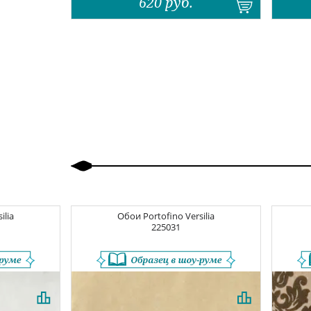
620
руб.
Назад
Вперед
ilia
Обои
Portofino Versilia
225031