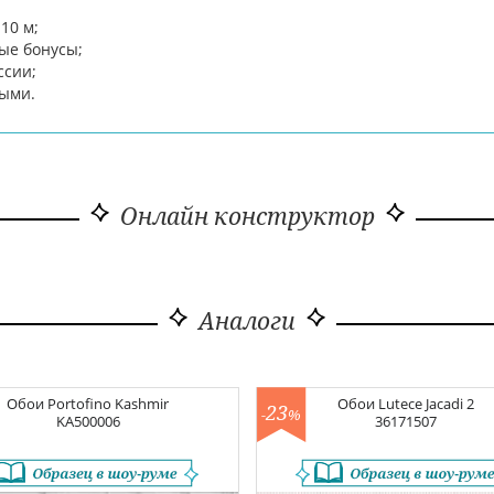
10 м;
ые бонусы;
ссии;
ными.
Онлайн конструктор
Аналоги
Обои
Portofino Kashmir
Обои
Lutece Jacadi 2
23
-
%
KA500006
36171507