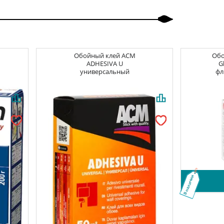
Обойный клей
ACM
Об
ADHESIVA U
G
универсальный
фл
В наличии