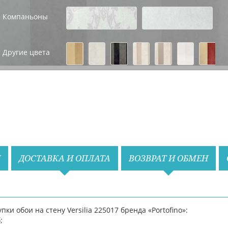
Компаньоны
Назад
Вперед
Другие цвета
Назад
Вперед
И
ДОСТАВКА И ОПЛАТА
ВОЗВРАТ И ОБМЕН
и обои на стену Versilia 225017 бренда «Portofino»:
;