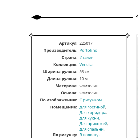
Артикул:
225017
Производитель:
Portofino
Страна:
Италия
Коллекция:
Versilia
Ширина рулона:
53 см
Длина рулона:
10 м
Материал:
Флизелин
Основа:
Флизелин
По изображению
С рисунком
Помещение
Для гостиной
Для коридора
Для кухни
Для прихожей
Для спальни
По рисунку
В полоску