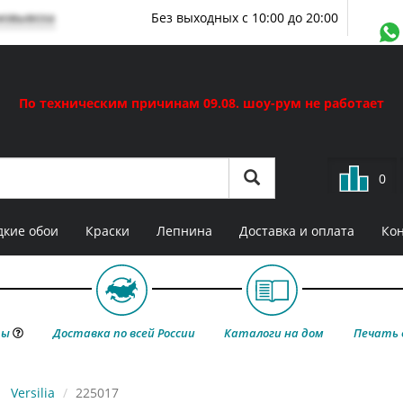
мовывоза
Без выходных с 10:00 до 20:00
По техническим причинам 09.08. шоу-рум не работает
0
кие обои
Краски
Лепнина
Доставка и оплата
Ко
ты
Доставка по всей России
Каталоги на дом
Печать 
Versilia
225017