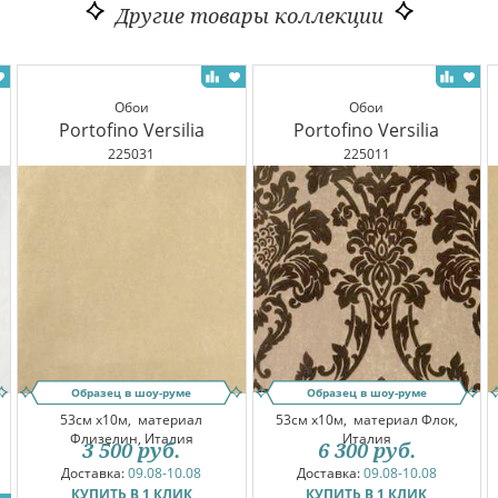
Другие товары коллекции
Обои
Обои
Portofino Versilia
Portofino Versilia
225031
225011
Образец в шоу-руме
Образец в шоу-руме
53см x10м,
материал
53см x10м,
материал Флок,
Флизелин, Италия
Италия
3 500
руб.
6 300
руб.
Доставка:
09.08-10.08
Доставка:
09.08-10.08
КУПИТЬ В 1 КЛИК
КУПИТЬ В 1 КЛИК