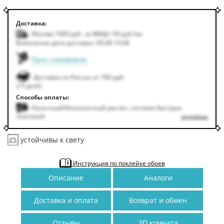
Доставка:
Москва 1000
руб.
,
за МКАД +50
руб.
/км
Возможная дата доставки: 09.08-10.08
Пункт самовывоза
Доставка по России от 700 руб.
2-5 дней
Способы оплаты:
Наличный/безналичный расчет, система быстрых
платежей
подробнее
устойчивы к свету
Инструкция по поклейке обоев
Описание
Аналоги
Доставка и оплата
Возврат и обмен
Отзывы
3D комната