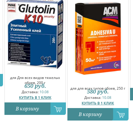
0
для Для всех видов тяжелых
обоев, 200 г
650
руб.
для для всех типов обоев, 250 г
580
руб.
Доставка:
10.08
КУПИТЬ В 1 КЛИК
Доставка:
10.08
КУПИТЬ В 1 КЛИК
В корзину
В корзину