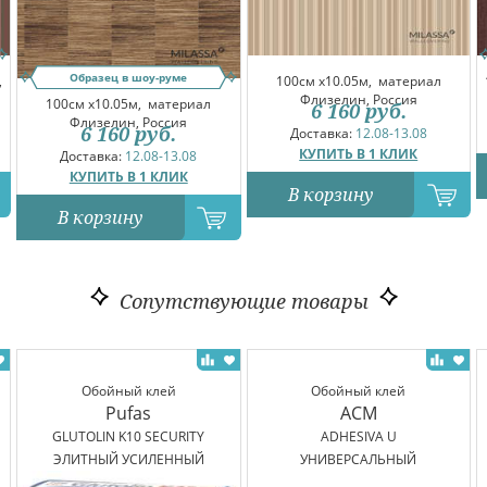
Образец в шоу-руме
,
100см x10.05м,
материал
Флизелин, Россия
100см x10.05м,
материал
6 160
руб.
Флизелин, Россия
6 160
руб.
Доставка:
12.08-13.08
КУПИТЬ В 1 КЛИК
Доставка:
12.08-13.08
КУПИТЬ В 1 КЛИК
В корзину
В корзину
Сопутствующие товары
Обойный клей
Обойный клей
Pufas
ACM
GLUTOLIN K10 SECURITY
ADHESIVA U
ЭЛИТНЫЙ УСИЛЕННЫЙ
УНИВЕРСАЛЬНЫЙ