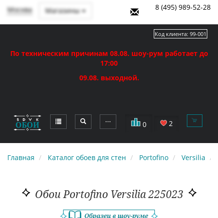
8 (495) 989-52-28
Москва
Магазины
Код клиента:
99-001
По техническим причинам 08.08. шоу-рум работает до
17:00
09.08. выходной.
⋯
2
0
Главная
Каталог обоев для стен
Portofino
Versilia
Обои Portofino Versilia 225023