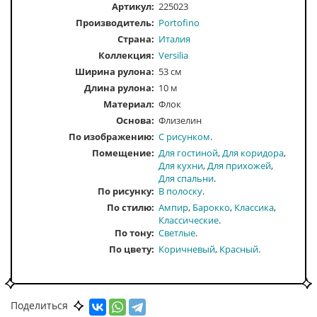
Артикул:
225023
Производитель:
Portofino
Страна:
Италия
Коллекция:
Versilia
Ширина рулона:
53 см
Длина рулона:
10 м
Материал:
Флок
Основа:
Флизелин
По изображению
С рисунком
Помещение
Для гостиной
Для коридора
Для кухни
Для прихожей
Для спальни
По рисунку
В полоску
По стилю
Ампир
Барокко
Классика
Классические
По тону
Светлые
По цвету
Коричневый
Красный
Поделиться