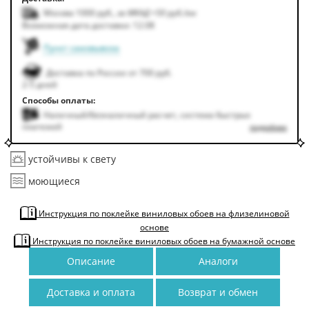
Москва 1000
руб.
,
за МКАД +50
руб.
/км
Возможная дата доставки: 12.08
Пункт самовывоза
Доставка по России от 700 руб.
2-5 дней
Способы оплаты:
Наличный/безналичный расчет, система быстрых
платежей
подробнее
устойчивы к свету
моющиеся
Инструкция по поклейке виниловых обоев на флизелиновой
основе
Инструкция по поклейке виниловых обоев на бумажной основе
Описание
Аналоги
Доставка и оплата
Возврат и обмен