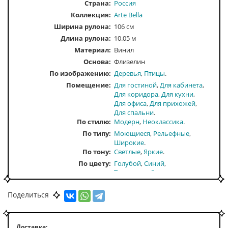
Страна:
Россия
Коллекция:
Arte Bella
Ширина рулона:
106 см
Длина рулона:
10.05 м
Материал:
Винил
Основа:
Флизелин
По изображению
Деревья
Птицы
Помещение
Для гостиной
Для кабинета
Для коридора
Для кухни
Для офиса
Для прихожей
Для спальни
По стилю
Модерн
Неоклассика
По типу
Моющиеся
Рельефные
Широкие
По тону
Светлые
Яркие
По цвету
Голубой
Синий
Темно-голубые
Поделиться
Доставка: