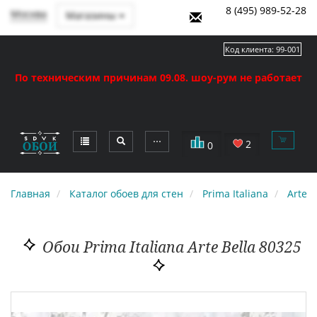
8 (495) 989-52-28
Москва
Магазины
Код клиента:
99-001
По техническим причинам 09.08. шоу-рум не работает
⋯
2
0
Главная
Каталог обоев для стен
Prima Italiana
Arte B
Обои Prima Italiana Arte Bella 80325