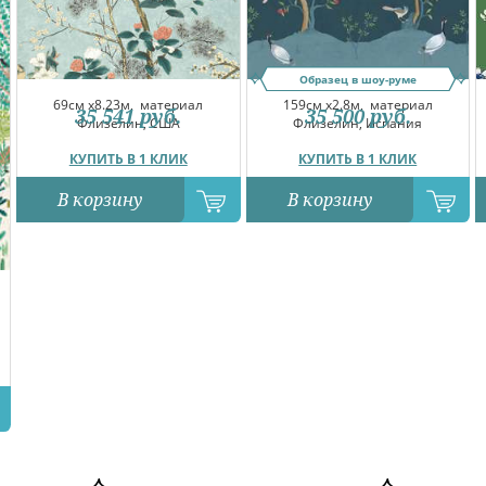
Образец в шоу-руме
69см x8.23м,
материал
159см x2.8м,
материал
35 541
руб.
35 500
руб.
Флизелин, США
Флизелин, Испания
КУПИТЬ В 1 КЛИК
КУПИТЬ В 1 КЛИК
В корзину
В корзину