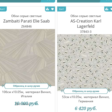
Обои серые светлые
Обои серые светлые
Zambaiti Parati Elie Saab
AS-Creation Karl
Lagerfeld
Z64846
37843-3
Образец в шоу-руме
Образец в шоу-руме
106см x10.05м,
материал Винил,
Италия
53см x10.05м,
материал Винил,
Германия
10 000
руб.
Доставка:
11.08
6 420
руб.