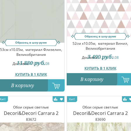
Образец в шоу-руме
Образец в шоу-руме
52см x10.05м,
материал Винил,
Великобритания
53см x10.05м,
материал Флизелин,
Великобритания
3 490
руб.
Доставка:
12.08-13.08
11 880
руб.
Доставка:
11.08-12.08
КУПИТЬ В 1 КЛИК
КУПИТЬ В 1 КЛИК
В корзину
В корзину
Обои серые светлые
Обои серые светлые
Decori&Decori Carrara 2
Decori&Decori Carrara 2
83672
83690