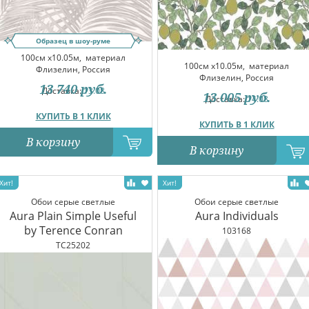
Образец в шоу-руме
100см x10.05м,
материал
100см x10.05м,
материал
Флизелин, Россия
Флизелин, Россия
13 740
руб.
Доставка:
13.08
13 005
руб.
Доставка:
14.08
КУПИТЬ В 1 КЛИК
КУПИТЬ В 1 КЛИК
В корзину
В корзину
Обои серые светлые
Обои серые светлые
Aura Plain Simple Useful
Aura Individuals
by Terence Conran
103168
TC25202