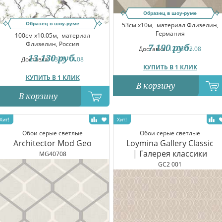
Образец в шоу-руме
Образец в шоу-руме
53см x10м,
материал Флизелин,
Германия
100см x10.05м,
материал
Флизелин, Россия
7 190
руб.
Доставка:
12.08-13.08
13 130
руб.
Доставка:
13.08-14.08
КУПИТЬ В 1 КЛИК
КУПИТЬ В 1 КЛИК
В корзину
В корзину
Обои серые светлые
Обои серые светлые
Architector Mod Geo
Loymina Gallery Classic
| Галерея классики
MG40708
GC2 001