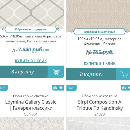
Образец в шоу-руме
Образец в шоу-руме
53см x10.05м,
материал Акриловое
100см x10.05м,
материал
напыление, Великобритания
Флизелин, Россия
7 990
руб.
Доставка:
12.08-13.08
11 785
руб.
Доставка:
13.08
КУПИТЬ В 1 КЛИК
КУПИТЬ В 1 КЛИК
В корзину
В корзину
Обои серые светлые
Обои серые светлые
Loymina Gallery Classic
Sirpi Composition A
| Галерея классики
Tribute To Kandinsky
GC4 001
24020