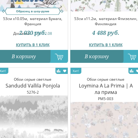
Образец в шоу-руме
53см x10.05м,
материал Бумага,
53см x11.2м,
материал Флизелин,
Франция
Финляндия
2 030
руб.
4 488
руб.
Доставка:
11.08-12.08
КУПИТЬ В 1 КЛИК
КУПИТЬ В 1 КЛИК
В корзину
В корзину
Обои серые светлые
Обои серые светлые
Sandudd Vallila Ponjola
Loymina A La Prima | А
ла прима
5276-2
PM5-003