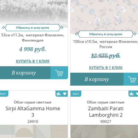
Образец в шоу-руме
Образец в шоу-руме
53см x11.2м,
материал Флизелин,
Финляндия
100см x10.5м,
материал Флизелин
Россия
4 998
руб.
12 975
руб.
Доставка:
13.08
КУПИТЬ В 1 КЛИК
КУПИТЬ В 1 КЛИК
В корзину
В корзину
Обои серые светлые
Обои серые светлые
Sirpi AltaGamma Home
Zambaiti Parati
3
Lamborghini 2
24910
90027