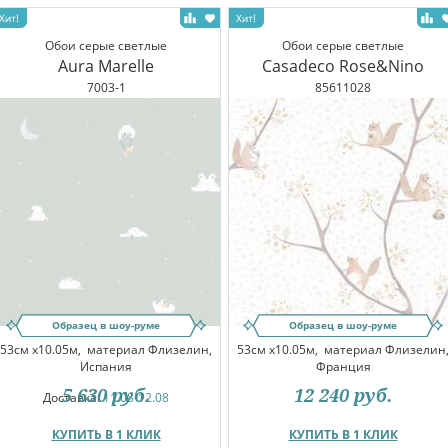
Обои серые светлые
Обои серые светлые
Aura Marelle
Casadeco Rose&Nino
7003-1
85611028
Образец в шоу-руме
Образец в шоу-руме
53см x10.05м,
материал Флизелин,
53см x10.05м,
материал Флизелин
Испания
Франция
5 630
руб.
12 240
руб.
Доставка:
11.08-12.08
КУПИТЬ В 1 КЛИК
КУПИТЬ В 1 КЛИК