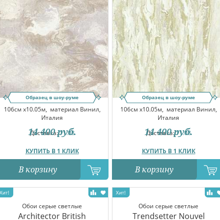
Образец в шоу-руме
Образец в шоу-руме
106см x10.05м,
материал Винил,
106см x10.05м,
материал Винил,
Италия
Италия
14 400
руб.
14 400
руб.
Доставка:
11.08
Доставка:
11.08
КУПИТЬ В 1 КЛИК
КУПИТЬ В 1 КЛИК
В корзину
В корзину
Обои серые светлые
Обои серые светлые
Architector British
Trendsetter Nouvel