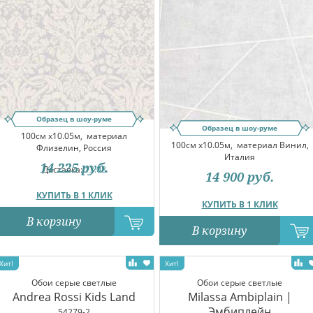
Образец в шоу-руме
Образец в шоу-руме
100см x10.05м,
материал
100см x10.05м,
материал Винил,
Флизелин, Россия
Италия
14 225
руб.
Доставка:
13.08
14 900
руб.
КУПИТЬ В 1 КЛИК
КУПИТЬ В 1 КЛИК
В корзину
В корзину
Обои серые светлые
Обои серые светлые
Andrea Rossi Kids Land
Milassa Ambiplain |
Эмбиплейн
54279-2