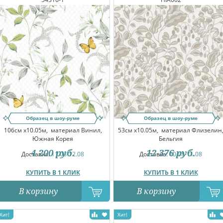
Образец в шоу-руме
Образец в шоу-руме
106см x10.05м,
материал Винил,
53см x10.05м,
материал Флизелин
Южная Корея
Бельгия
4 200
руб.
12 376
руб.
Доставка:
11.08-12.08
Доставка:
10.08-11.08
КУПИТЬ В 1 КЛИК
КУПИТЬ В 1 КЛИК
В корзину
В корзину