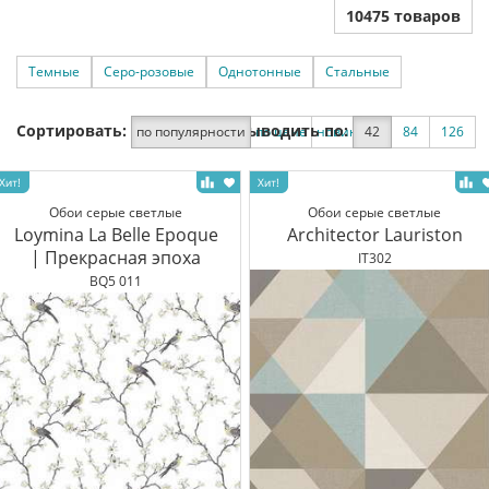
10475 товаров
Темные
Серо-розовые
Однотонные
Стальные
Сортировать:
Выводить по:
по популярности
по цене
новинки
42
по скидке
84
126
Обои серые светлые
Обои серые светлые
Loymina La Belle Epoque
Architector Lauriston
| Прекрасная эпоха
IT302
BQ5 011