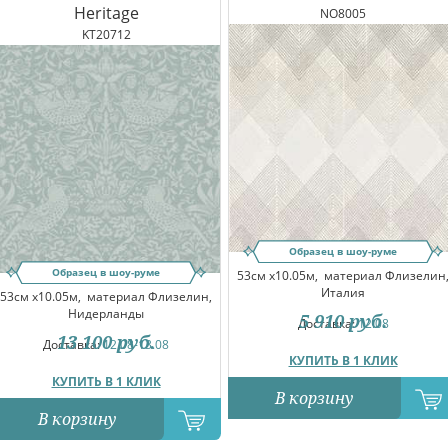
Heritage
NO8005
KT20712
Образец в шоу-руме
Образец в шоу-руме
53см x10.05м,
материал Флизелин
Италия
53см x10.05м,
материал Флизелин,
Нидерланды
5 910
руб.
Доставка:
12.08
13 100
руб.
Доставка:
12.08-13.08
КУПИТЬ В 1 КЛИК
КУПИТЬ В 1 КЛИК
В корзину
В корзину