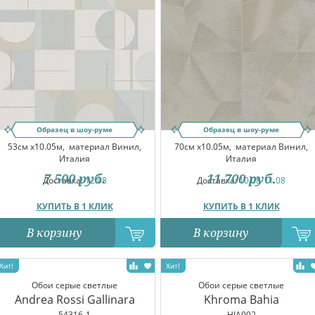
Образец в шоу-руме
Образец в шоу-руме
53см x10.05м,
материал Винил,
70см x10.05м,
материал Винил,
Италия
Италия
7 500
руб.
11 700
руб.
Доставка:
12.08
Доставка:
10.08-11.08
КУПИТЬ В 1 КЛИК
КУПИТЬ В 1 КЛИК
В корзину
В корзину
Обои серые светлые
Обои серые светлые
Andrea Rossi Gallinara
Khroma Bahia
54316-1
HIA002