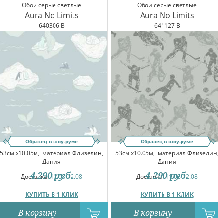
Обои серые светлые
Обои серые светлые
Aura No Limits
Aura No Limits
640306 B
641127 B
Образец в шоу-руме
Образец в шоу-руме
53см x10.05м,
материал Флизелин,
53см x10.05м,
материал Флизелин
Дания
Дания
4 290
руб.
4 290
руб.
Доставка:
11.08-12.08
Доставка:
11.08-12.08
КУПИТЬ В 1 КЛИК
КУПИТЬ В 1 КЛИК
В корзину
В корзину