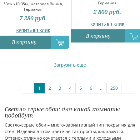
Германия
53см x10.05м,
материал Винил,
Германия
2 800
руб.
7 280
руб.
КУПИТЬ В 1 КЛИК
КУПИТЬ В 1 КЛИК
В корзину
В корзину
Загрузить еще
←
1
2
3
4
5
6
..
250
→
Светло-серые обои: для какой комнаты
подойдут
Светло-серые обои – много-вариативный тип покрытия для
стен. Изделия в этом цвете не так просты, как кажутся.
Оттенок отлично сочетается с теплыми и холодными