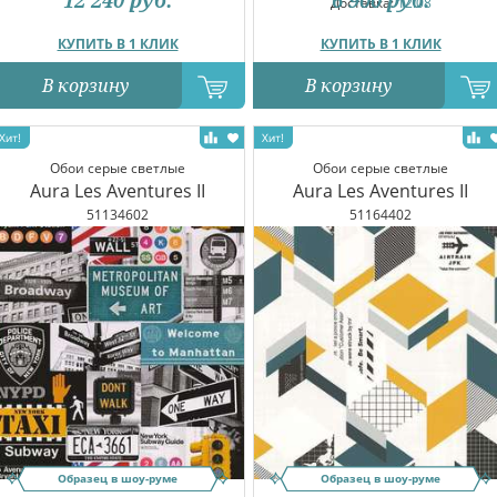
12 240
руб.
6 900
руб.
Доставка:
12.08
КУПИТЬ В 1 КЛИК
КУПИТЬ В 1 КЛИК
В корзину
В корзину
Обои серые светлые
Обои серые светлые
Aura Les Aventures II
Aura Les Aventures II
51134602
51164402
Образец в шоу-руме
Образец в шоу-руме