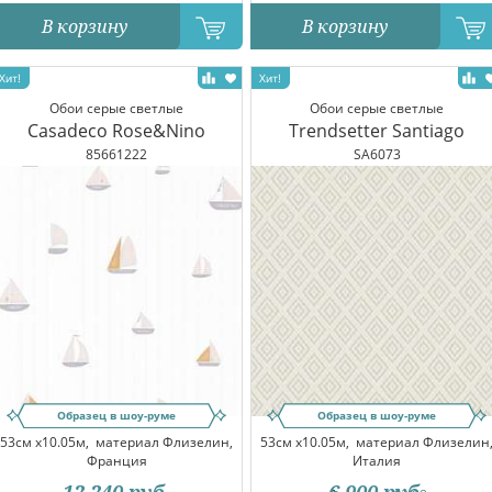
В корзину
В корзину
Обои серые светлые
Обои серые светлые
Casadeco Rose&Nino
Trendsetter Santiago
85661222
SA6073
Образец в шоу-руме
Образец в шоу-руме
53см x10.05м,
материал Флизелин,
53см x10.05м,
материал Флизелин
Франция
Италия