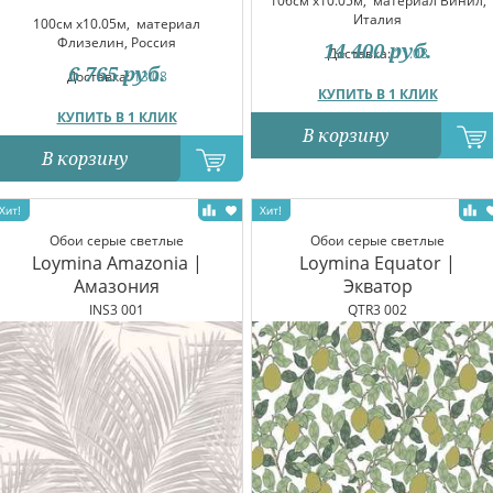
106см x10.05м,
материал Винил,
Италия
100см x10.05м,
материал
Флизелин, Россия
14 400
руб.
Доставка:
11.08
6 765
руб.
Доставка:
13.08
КУПИТЬ В 1 КЛИК
КУПИТЬ В 1 КЛИК
В корзину
В корзину
Обои серые светлые
Обои серые светлые
Loymina Amazonia |
Loymina Equator |
Амазония
Экватор
INS3 001
QTR3 002