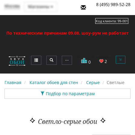
8 (495) 989-52-28
Москва
Магазины
Код клиента:
99-001
По техническим причинам 09.08. шоу-рум не работает
⋯
2
0
Главная
Каталог обоев для стен
Серые
Светлые
Подбор по параметрам
Светло-серые обои