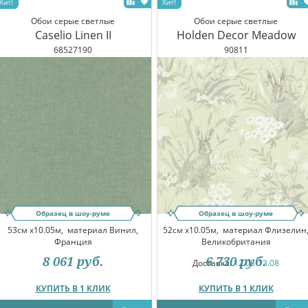
Обои серые светлые
Обои серые светлые
Caselio Linen II
Holden Decor Meadow
68527190
90811
Образец в шоу-руме
Образец в шоу-руме
53см x10.05м,
материал Винил,
52см x10.05м,
материал Флизелин
Франция
Великобритания
8 061
руб.
6 730
руб.
Доставка:
12.08-13.08
КУПИТЬ В 1 КЛИК
КУПИТЬ В 1 КЛИК