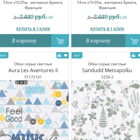
53см x10.05м,
материал Бумага,
53см x10.05м,
материал Бумага,
Франция
Франция
2 030
руб.
2 030
руб.
Доставка:
11.08-12.08
Доставка:
11.08-12.08
КУПИТЬ В 1 КЛИК
КУПИТЬ В 1 КЛИК
В корзину
В корзину
Обои серые светлые
Обои серые светлые
Aura Les Aventures II
Sandudd Metsapolku
51172101
5259-2