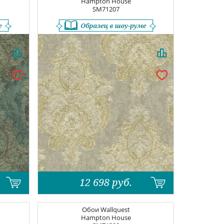
Hampton House
SM71207
12 698
руб.
Обои
Wallquest
Hampton House