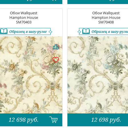
Обои
Wallquest
Обои
Wallquest
Hampton House
Hampton House
SM70403
SM70408
12 698
руб.
12 698
руб.