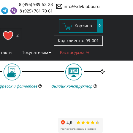
8 (495) 989-52-28
info@sdvk-oboi.ru
8 (925) 761 70 61
Корзина
0
2
Код клиента:
99-001
нтакты
Покупателям
Распродажа %
фресок и фотообоев
Онлайн конструктор