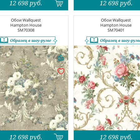
12 698
руб.
12 698
руб.
Обои
Wallquest
Обои
Wallquest
Hampton House
Hampton House
SM70308
SM70401
12 698
руб.
12 698
руб.