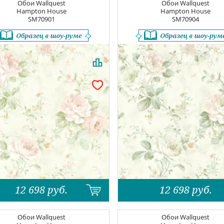
Обои
Wallquest
Обои
Wallquest
Hampton House
Hampton House
SM70901
SM70904
12 698
руб.
12 698
руб.
Обои
Wallquest
Обои
Wallquest