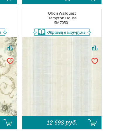
Обои
Wallquest
Hampton House
SM70501
12 698
руб.