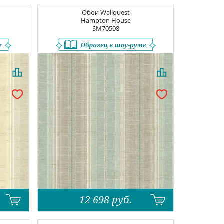
Обои
Wallquest
Hampton House
SM70508
12 698
руб.