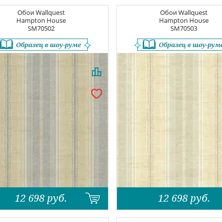
Обои
Wallquest
Обои
Wallquest
Hampton House
Hampton House
SM70502
SM70503
12 698
руб.
12 698
руб.