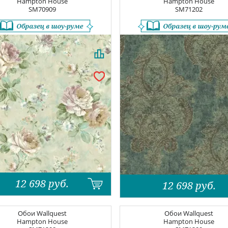
Hampton House
Hampton House
SM70909
SM71202
12 698
руб.
12 698
руб.
Обои
Wallquest
Обои
Wallquest
Hampton House
Hampton House