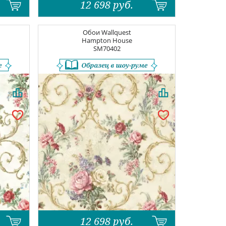
12 698
руб.
Обои
Wallquest
Hampton House
SM70402
12 698
руб.