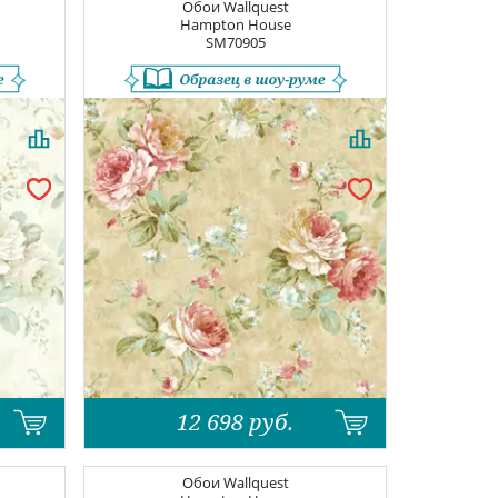
Обои
Wallquest
Hampton House
SM70905
12 698
руб.
Обои
Wallquest