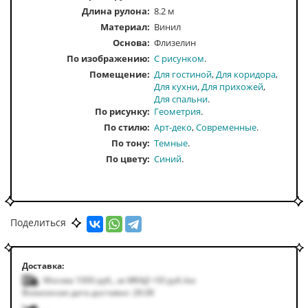
Длина рулона:
8.2 м
Материал:
Винил
Основа:
Флизелин
По изображению
С рисунком
Помещение
Для гостиной
Для коридора
Для кухни
Для прихожей
Для спальни
По рисунку
Геометрия
По стилю
Арт-деко
Современные
По тону
Темные
По цвету
Синий
Поделиться
Доставка:
Москва 1000
руб.
,
за МКАД +50
руб.
/км
Возможная дата доставки: 28.08