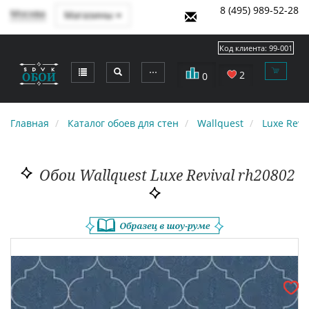
8 (495) 989-52-28
Москва
Магазины
Код клиента:
99-001
⋯
2
0
Главная
Каталог обоев для стен
Wallquest
Luxe Revi
Обои Wallquest Luxe Revival rh20802