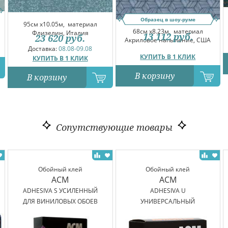
Образец в шоу-руме
95см x10.05м,
материал
68см x8.23м,
материал
Флизелин, Италия
13 112
руб.
23 620
руб.
Акриловое напыление, США
Доставка:
08.08-09.08
КУПИТЬ В 1 КЛИК
КУПИТЬ В 1 КЛИК
В корзину
В корзину
Сопутствующие товары
Обойный клей
Обойный клей
ACM
ACM
ADHESIVA S УСИЛЕННЫЙ
ADHESIVA U
ДЛЯ ВИНИЛОВЫХ ОБОЕВ
УНИВЕРСАЛЬНЫЙ