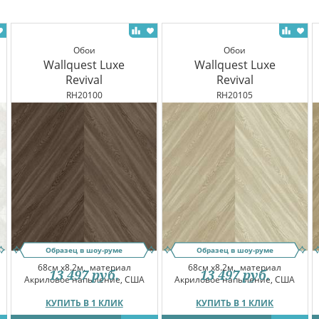
Обои
Обои
Wallquest Luxe
Wallquest Luxe
Revival
Revival
RH20100
RH20105
Образец в шоу-руме
Образец в шоу-руме
68см x8.2м,
материал
68см x8.2м,
материал
13 497
руб.
13 497
руб.
Акриловое напыление, США
Акриловое напыление, США
КУПИТЬ В 1 КЛИК
КУПИТЬ В 1 КЛИК