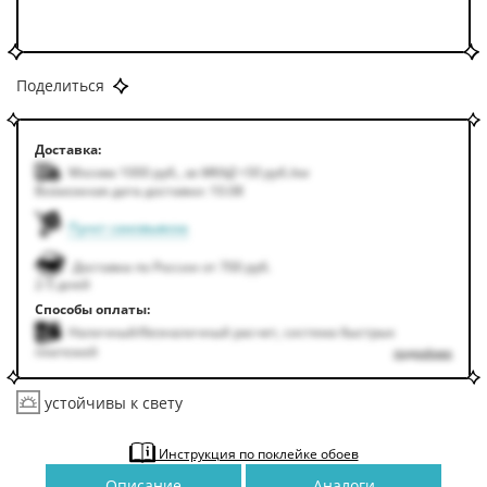
Поделиться
Доставка:
Москва 1000
руб.
,
за МКАД +50
руб.
/км
Возможная дата доставки: 10.08
Пункт самовывоза
Доставка по России от 700 руб.
2-5 дней
Способы оплаты:
Наличный/безналичный расчет, система быстрых
платежей
подробнее
устойчивы к свету
Инструкция по поклейке обоев
Описание
Аналоги