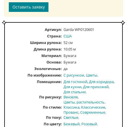
Оставить заявку
Артикул:
Garda WP0120601
Страна:
США
Ширина рулона:
52 см
Длина рулона:
10.05 м
Материал:
Бумага
Основа:
Бумага
Экологичные:
да
По изображению
С рисунком
Цветы
Помещение
Для гостиной
Для коридора
Для кухни
Для прихожей
Для спальни
По рисунку
Вензеля
Цветы, растительность
По стилю
Классика
Классические
Прованс
Современные
По тону
Светлые
По цвету
Бежевый
Розовый