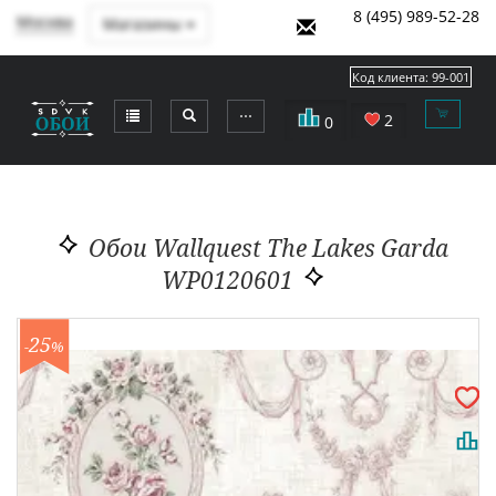
8 (495) 989-52-28
Москва
Магазины
Код клиента:
99-001
⋯
2
0
Обои Wallquest The Lakes Garda
WP0120601
25
-
%