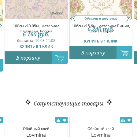
Образец в шоу-руме
100см x10.05м,
материал
106см x15.6м,
материал Винил,
6 240
руб.
Флизелин, Россия
Южная Корея
6 160
руб.
Доставка:
10.08-11.08
КУПИТЬ В 1 КЛИК
КУПИТЬ В 1 КЛИК
В корзину
В корзину
Сопутствующие товары
Обойный клей
Обойный клей
Loymina
Loymina