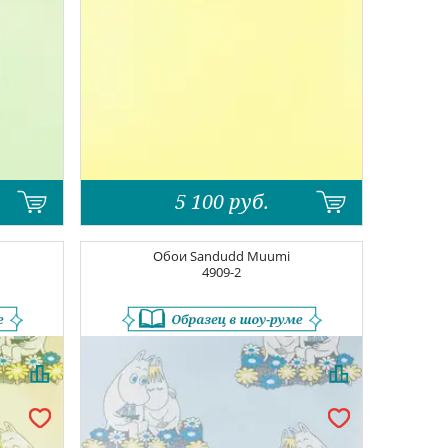
5 100
руб.
Обои
Sandudd Muumi
4909-2