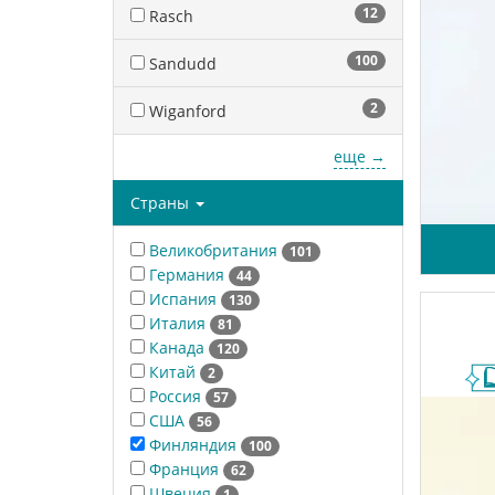
12
Rasch
100
Sandudd
2
Wiganford
еще →
Страны
Великобритания
101
Германия
44
Испания
130
Италия
81
Канада
120
Китай
2
Россия
57
США
56
Финляндия
100
Франция
62
Швеция
1