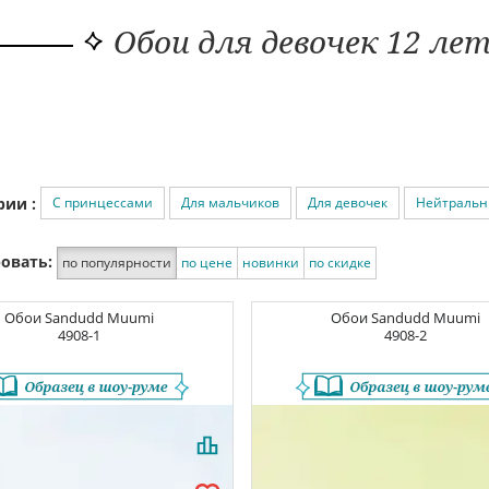
Обои для девочек 12 ле
С принцессами
Для мальчиков
Для девочек
Нейтральны
рии :
овать:
по популярности
по цене
новинки
по скидке
Обои
Sandudd Muumi
Обои
Sandudd Muumi
4908-1
4908-2