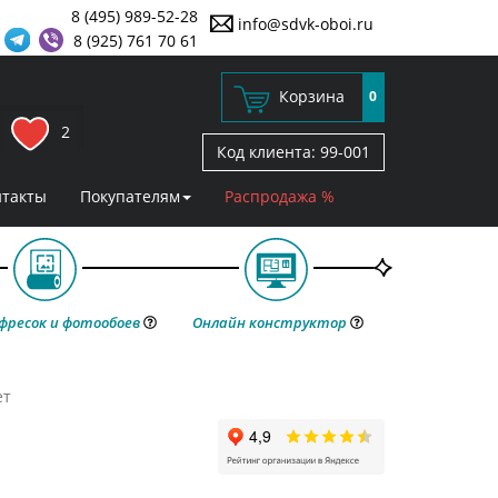
8 (495) 989-52-28
info@sdvk-oboi.ru
8 (925) 761 70 61
Корзина
0
2
Код клиента:
99-001
нтакты
Покупателям
Распродажа %
фресок и фотообоев
Онлайн конструктор
ет