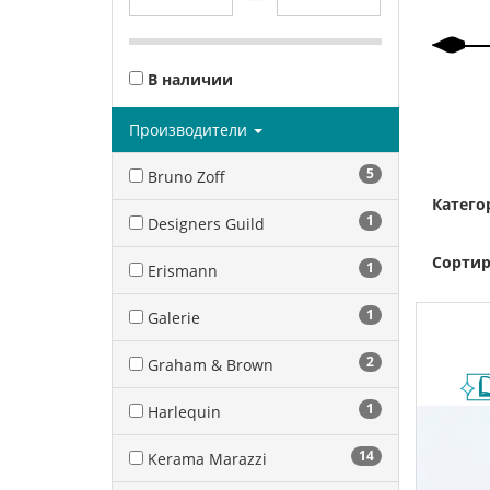
В наличии
Производители
5
Bruno Zoff
Катего
1
Designers Guild
Сортир
1
Erismann
1
Galerie
2
Graham & Brown
1
Harlequin
14
Kerama Marazzi