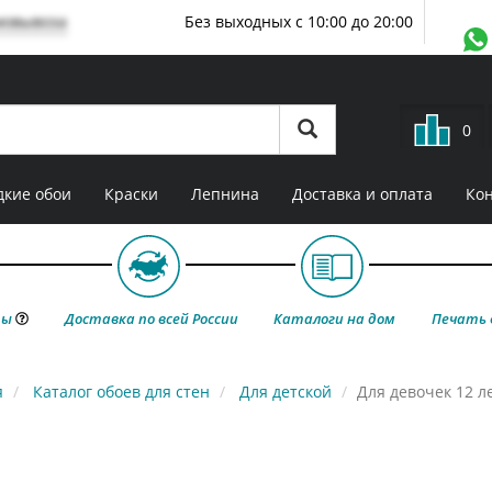
мовывоза
Без выходных с 10:00 до 20:00
0
кие обои
Краски
Лепнина
Доставка и оплата
Ко
ты
Доставка по всей России
Каталоги на дом
Печать 
я
Каталог обоев для стен
Для детской
Для девочек 12 л