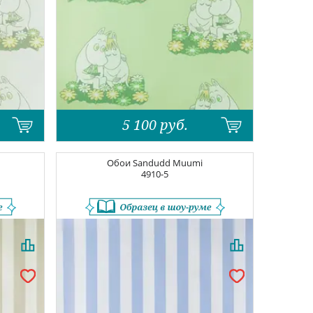
5 100
руб.
Обои
Sandudd Muumi
4910-5