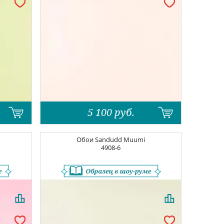
5 100
руб.
Обои
Sandudd Muumi
4908-6