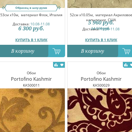
Образец в шоу-руме
53см x10м,
материал Флок, Италия
52см x10.05м,
материал Акрилово
напыление, США
5 960
руб.
Доставка:
10.08-11.08
6 300
руб.
14 900
руб.
Доставка:
10.08-11.08
КУПИТЬ В 1 КЛИК
КУПИТЬ В 1 КЛИК
В корзину
В корзину
Обои
Обои
Portofino Kashmir
Portofino Kashmir
KA500011
KA500029