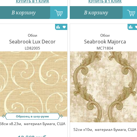
КУПИТЬ В 1 КЛИК
КУПИТЬ В 1 КЛИК
В корзину
В корзину
Обои
Обои
Seabrook Lux Decor
Seabrook Majorca
LD82005
MC71804
Образец в шоу-руме
68см x8.23м,
материал Бумага, США
52см x10м,
материал Бумага, США