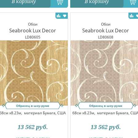
В корзину
В корзину
Обои
Обои
Seabrook Lux Decor
Seabrook Lux Decor
LD80605
LD80608
Образец в шоу-руме
Образец в шоу-руме
68см x8.23м,
материал Бумага, США
68см x8.23м,
материал Бумага, СШ
13 562
руб.
13 562
руб.