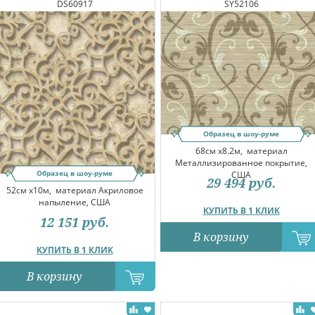
DS60917
SY52106
Образец в шоу-руме
68см x8.2м,
материал
Металлизированное покрытие,
Образец в шоу-руме
США
29 494
руб.
52см x10м,
материал Акриловое
напыление, США
КУПИТЬ В 1 КЛИК
12 151
руб.
В корзину
КУПИТЬ В 1 КЛИК
В корзину