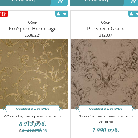
48
%
Обои
Обои
ProSpero Hermitage
ProSpero Grace
2538/221
312037
Образец в шоу-руме
Образец в шоу-руме
275см x1м,
материал Текстиль,
70см x1м,
материал Текстиль,
Бельгия
Бельгия
8 913
руб.
7 990
руб.
17 140
руб.
Доставка:
13.08