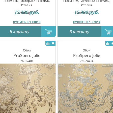
118см x1м,
материал Текстиль,
118см x1м,
материал Текстиль,
Италия
Италия
15 300
руб.
15 300
руб.
Доставка:
13.08
Доставка:
13.08
КУПИТЬ В 1 КЛИК
КУПИТЬ В 1 КЛИК
В корзину
В корзину
Обои
Обои
ProSpero Jolie
ProSpero Jolie
7602/401
7602/404