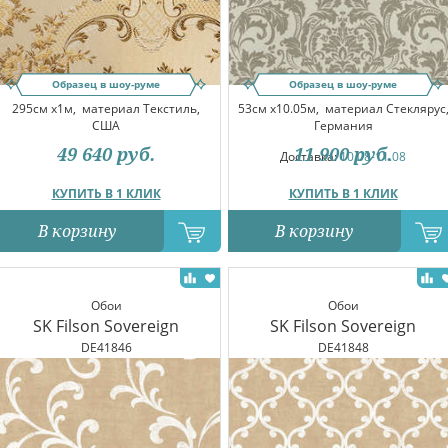
Образец в шоу-руме
Образец в шоу-руме
295см x1м,
материал Текстиль,
53см x10.05м,
материал Стеклярус
США
Германия
49 640
руб.
11 900
руб.
Доставка:
10.08-11.08
КУПИТЬ В 1 КЛИК
КУПИТЬ В 1 КЛИК
В корзину
В корзину
Обои
Обои
SK Filson Sovereign
SK Filson Sovereign
DE41846
DE41848