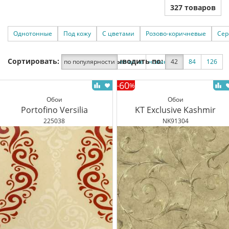
327 товаров
Однотонные
Под кожу
С цветами
Розово-коричневые
Сер
Сортировать:
Выводить по:
по популярности
по цене
новинки
42
по скидке
84
126
60
-
%
Обои
Обои
Portofino Versilia
KT Exclusive Kashmir
225038
NK91304