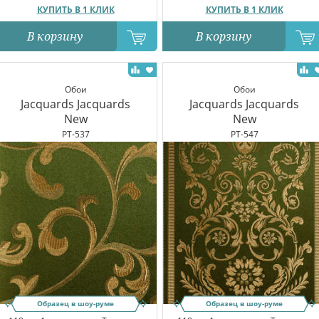
КУПИТЬ В 1 КЛИК
КУПИТЬ В 1 КЛИК
В корзину
В корзину
Обои
Обои
Jacquards Jacquards
Jacquards Jacquards
New
New
PT-537
PT-547
Образец в шоу-руме
Образец в шоу-руме