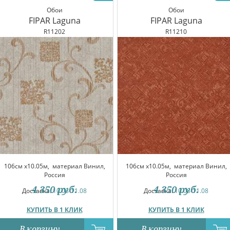
Обои
Обои
FIPAR Laguna
FIPAR Laguna
R11202
R11210
106см x10.05м,
материал Винил,
106см x10.05м,
материал Винил,
Россия
Россия
4 350
руб.
4 350
руб.
Доставка:
10.08-11.08
Доставка:
10.08-11.08
КУПИТЬ В 1 КЛИК
КУПИТЬ В 1 КЛИК
В корзину
В корзину