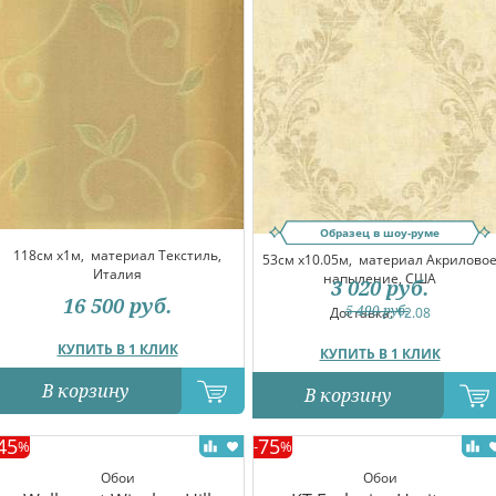
Образец в шоу-руме
118см x1м,
материал Текстиль,
53см x10.05м,
материал Акрилово
Италия
напыление, США
3 020
руб.
16 500
руб.
5 490
руб.
Доставка:
12.08
КУПИТЬ В 1 КЛИК
КУПИТЬ В 1 КЛИК
В корзину
В корзину
45
75
%
-
%
Обои
Обои