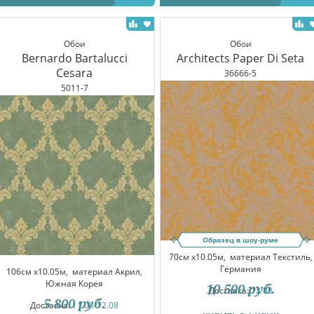
Обои
Обои
Bernardo Bartalucci
Architects Paper Di Seta
Cesara
36666-5
5011-7
Образец в шоу-руме
70см x10.05м,
материал Текстиль,
Германия
106см x10.05м,
материал Акрил,
Южная Корея
10 500
руб.
Доставка:
12.08
5 800
руб.
Доставка:
11.08-12.08