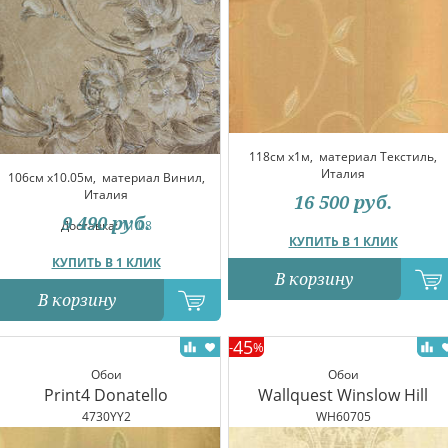
118см x1м,
материал Текстиль,
Италия
106см x10.05м,
материал Винил,
Италия
16 500
руб.
9 490
руб.
Доставка:
11.08
КУПИТЬ В 1 КЛИК
КУПИТЬ В 1 КЛИК
В корзину
В корзину
45
-
%
Обои
Обои
Print4 Donatello
Wallquest Winslow Hill
4730YY2
WH60705