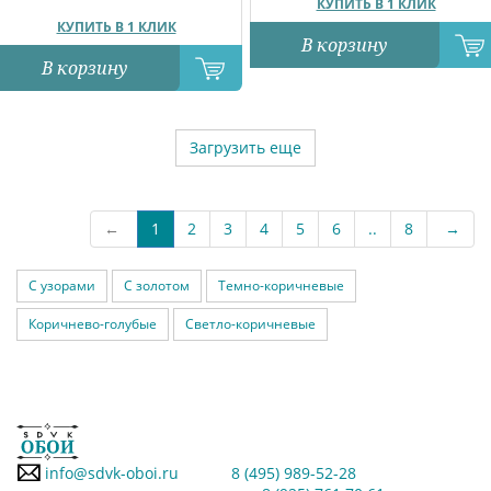
КУПИТЬ В 1 КЛИК
КУПИТЬ В 1 КЛИК
В корзину
В корзину
Загрузить еще
←
1
2
3
4
5
6
..
8
→
С узорами
С золотом
Темно-коричневые
Коричнево-голубые
Светло-коричневые
info@sdvk-oboi.ru
8 (495) 989-52-28