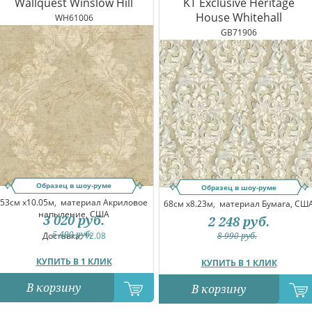
Wallquest Winslow Hill
KT Exclusive Heritage
House Whitehall
WH61006
GB71906
Образец в шоу-руме
Образец в шоу-руме
53см x10.05м,
материал Акриловое
68см x8.23м,
материал Бумага, СШ
напыление, США
3 020
руб.
2 248
руб.
5 490
руб.
Доставка:
12.08
8 990
руб.
КУПИТЬ В 1 КЛИК
КУПИТЬ В 1 КЛИК
В корзину
В корзину