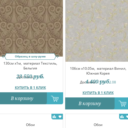
Образец в шоу-руме
130см x1м,
материал Текстиль,
Бельгия
106см x10.05м,
материал Винил,
Южная Корея
23 550
руб.
Доставка:
12.08
4 400
руб.
Доставка:
11.08-12.08
КУПИТЬ В 1 КЛИК
КУПИТЬ В 1 КЛИК
В корзину
В корзину
Обои
Обои