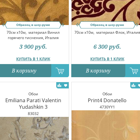
Образец в шоу-руме
Образец в шоу-руме
70см x10м,
материал Винил
70см x10м,
материал Флок, Итали
горячего тиснения, Италия
3 900
руб.
6 300
руб.
КУПИТЬ В 1 КЛИК
КУПИТЬ В 1 КЛИК
В корзину
В корзину
Обои
Обои
Emiliana Parati Valentin
Print4 Donatello
Yudashkin 3
4730YY1
83032