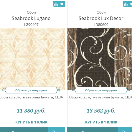
Обои
Обои
Seabrook Lugano
Seabrook Lux Decor
LG90407
LD80600
Образец в шоу-руме
Образец в шоу-руме
68см x8.23м,
материал Бумага, США
68см x8.23м,
материал Бумага, СШ
11 380
руб.
13 562
руб.
КУПИТЬ В 1 КЛИК
КУПИТЬ В 1 КЛИК