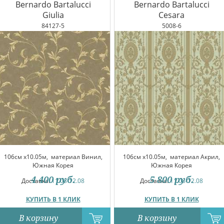
Bernardo Bartalucci
Bernardo Bartalucci
Giulia
Cesara
84127-5
5008-6
106см x10.05м,
материал Винил,
106см x10.05м,
материал Акрил,
Южная Корея
Южная Корея
4 400
руб.
5 800
руб.
Доставка:
11.08-12.08
Доставка:
11.08-12.08
КУПИТЬ В 1 КЛИК
КУПИТЬ В 1 КЛИК
В корзину
В корзину