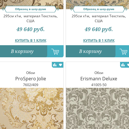
Образец в шоу-руме
Образец в шоу-руме
295см x1м,
материал Текстиль,
295см x1м,
материал Текстиль,
США
США
49 640
руб.
49 640
руб.
КУПИТЬ В 1 КЛИК
КУПИТЬ В 1 КЛИК
В корзину
В корзину
Обои
Обои
ProSpero Jolie
Erismann Deluxe
7602/409
41005-50