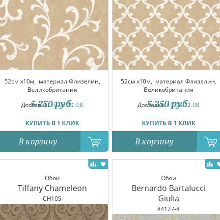
52см x10м,
материал Флизелин,
52см x10м,
материал Флизелин,
Великобритания
Великобритания
5 250
руб.
5 250
руб.
Доставка:
10.08-11.08
Доставка:
10.08-11.08
КУПИТЬ В 1 КЛИК
КУПИТЬ В 1 КЛИК
В корзину
В корзину
Обои
Обои
Tiffany Chameleon
Bernardo Bartalucci
Giulia
CH105
84127-4