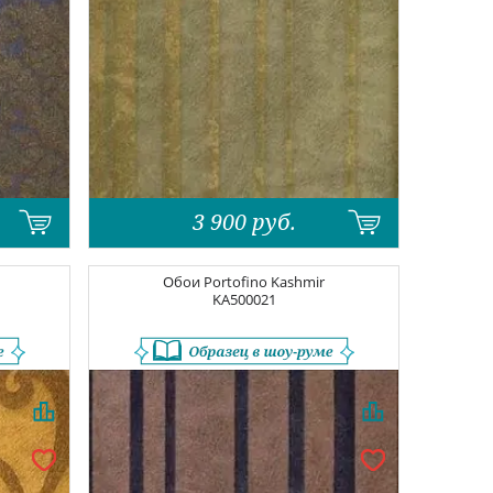
3 900
руб.
Обои
Portofino Kashmir
KA500021