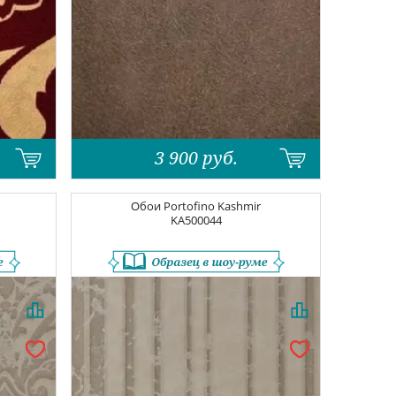
3 900
руб.
Обои
Portofino Kashmir
KA500044