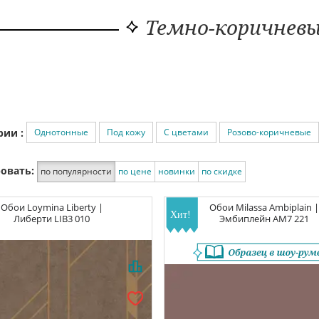
Темно-коричневы
Однотонные
Под кожу
С цветами
Розово-коричневые
рии :
овать:
по популярности
по цене
новинки
по скидке
Обои
Loymina Liberty |
Обои
Milassa Ambiplain 
Либерти
LIB3 010
Эмбиплейн
AM7 221