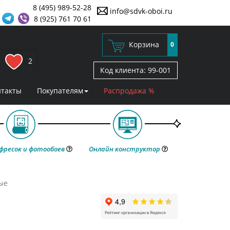
8 (495) 989-52-28
info@sdvk-oboi.ru
8 (925) 761 70 61
Корзина
0
2
Код клиента:
99-001
нтакты
Покупателям
Распродажа %
фресок и фотообоев
Онлайн конструктор
ые