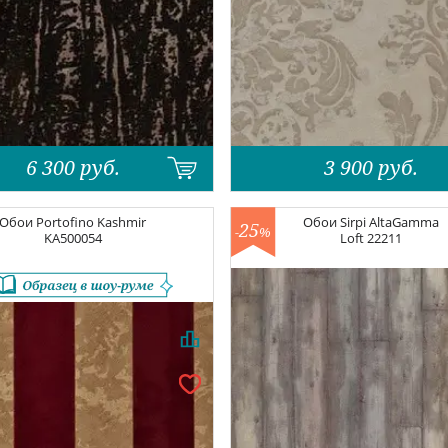
6 300
руб.
3 900
руб.
Обои
Portofino Kashmir
Обои
Sirpi AltaGamma
25
-
%
KA500054
Loft
22211