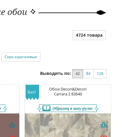
е обои
4724 товара
Серо-коричневые
Выводить по:
42
84
126
|
Обои
Decori&Decori
Carrara 2
83640