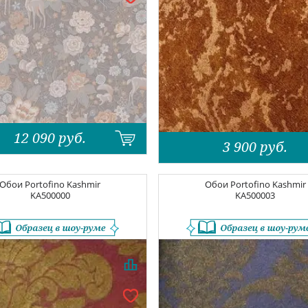
12 090
руб.
3 900
руб.
Обои
Portofino Kashmir
Обои
Portofino Kashmir
KA500000
KA500003