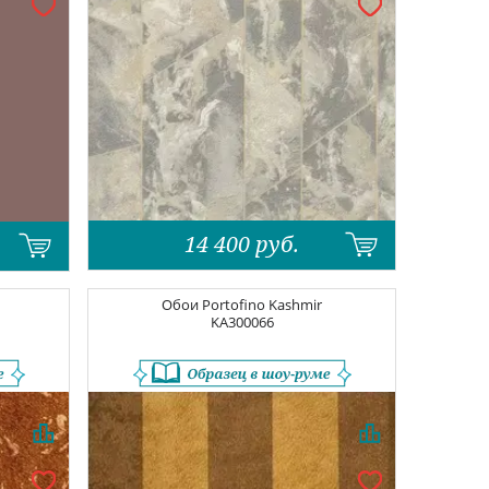
14 400
руб.
Обои
Portofino Kashmir
KA300066