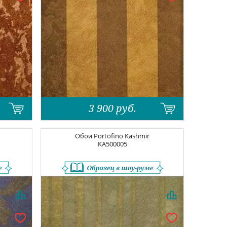
3 900
руб.
Обои
Portofino Kashmir
KA500005