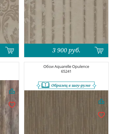
3 900
руб.
Обои
Aquarelle Opulence
65241