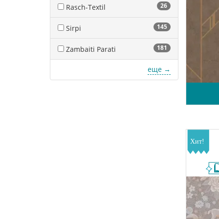
26
Rasch-Textil
145
Sirpi
181
Zambaiti Parati
еще →