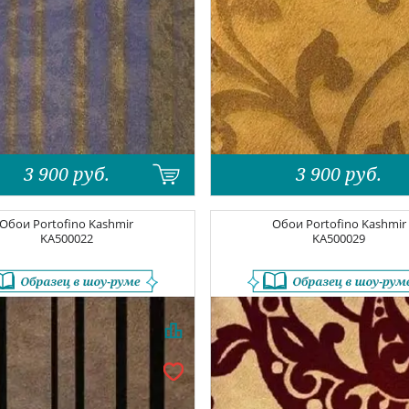
3 900
руб.
3 900
руб.
Обои
Portofino Kashmir
Обои
Portofino Kashmir
KA500022
KA500029