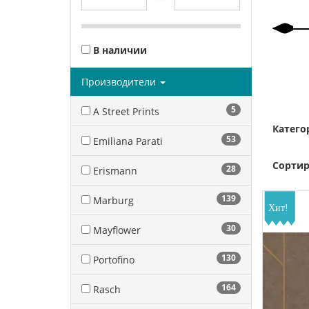
В наличии
Производители
5
A Street Prints
Катего
53
Emiliana Parati
Сортир
28
Erismann
139
Marburg
30
Mayflower
130
Portofino
164
Rasch