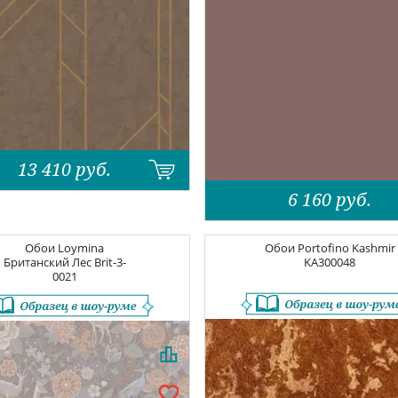
13 410
руб.
6 160
руб.
Обои
Loymina
Обои
Portofino Kashmir
Британский Лес
Brit-3-
KA300048
0021