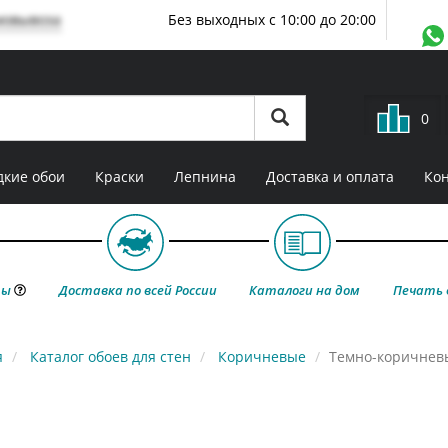
мовывоза
Без выходных с 10:00 до 20:00
0
кие обои
Краски
Лепнина
Доставка и оплата
Ко
ты
Доставка по всей России
Каталоги на дом
Печать 
я
Каталог обоев для стен
Коричневые
Темно-коричнев