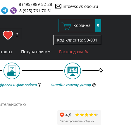
8 (495) 989-52-28
info@sdvk-oboi.ru
8 (925) 761 70 61
Корзина
0
2
Код клиента:
99-001
нтакты
Покупателям
Распродажа %
фресок и фотообоев
Онлайн конструктор
тительностью