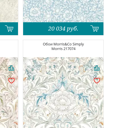
20 034
руб.
Обои
Morris&Co Simply
Morris
217074