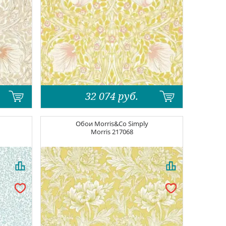
32 074
руб.
Обои
Morris&Co Simply
Morris
217068