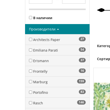
В наличии
Производители
27
Architects Paper
Катего
54
Emiliana Parati
Сортир
37
Erismann
16
Frontelly
159
Marburg
83
Portofino
146
Rasch