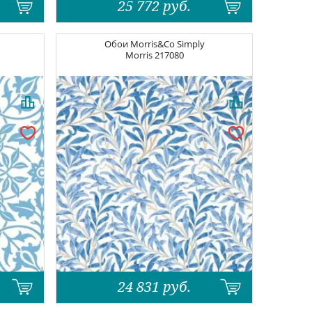
25 772
руб.
Обои
Morris&Co Simply
Morris
217080
24 831
руб.