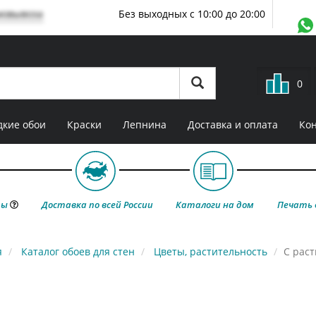
мовывоза
Без выходных с 10:00 до 20:00
0
кие обои
Краски
Лепнина
Доставка и оплата
Ко
ты
Доставка по всей России
Каталоги на дом
Печать 
я
Каталог обоев для стен
Цветы, растительность
С рас