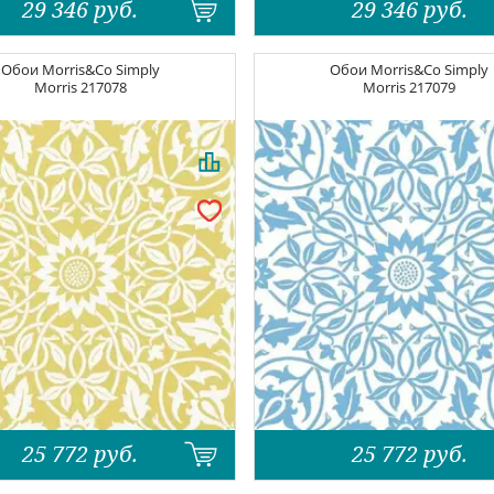
29 346
руб.
29 346
руб.
Обои
Morris&Co Simply
Обои
Morris&Co Simply
Morris
217078
Morris
217079
25 772
руб.
25 772
руб.