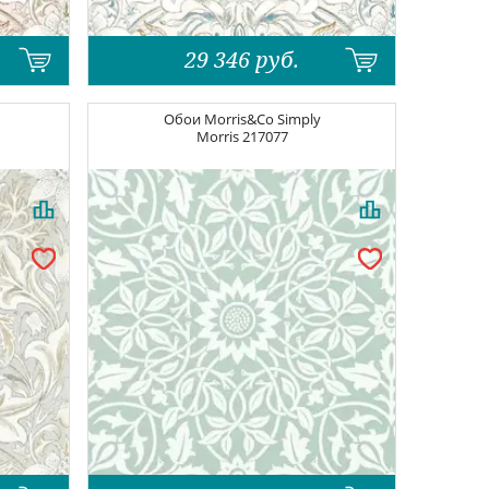
29 346
руб.
Обои
Morris&Co Simply
Morris
217077