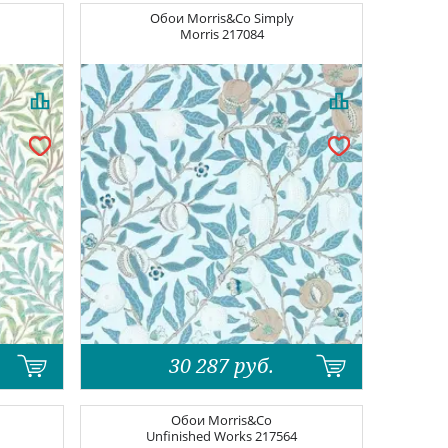
Обои
Morris&Co Simply
Morris
217084
30 287
руб.
Обои
Morris&Co
Unfinished Works
217564