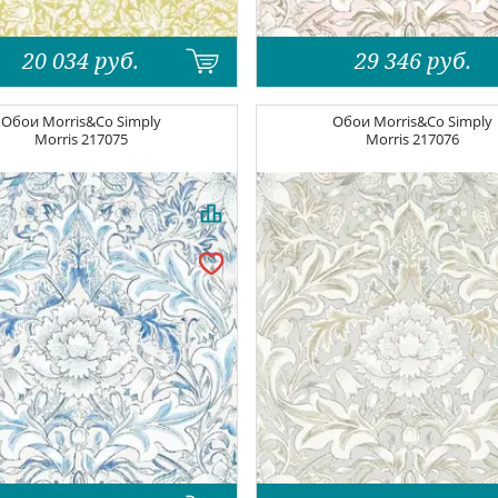
20 034
руб.
29 346
руб.
Обои
Morris&Co Simply
Обои
Morris&Co Simply
Morris
217075
Morris
217076