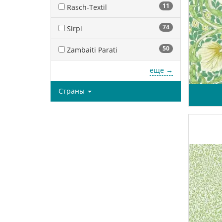
11
Rasch-Textil
74
Sirpi
50
Zambaiti Parati
еще →
Страны