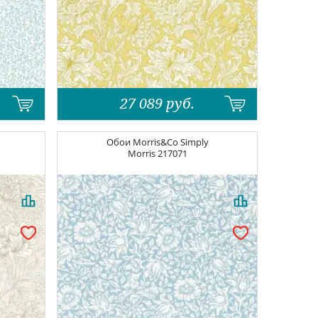
27 089
руб.
Обои
Morris&Co Simply
Morris
217071