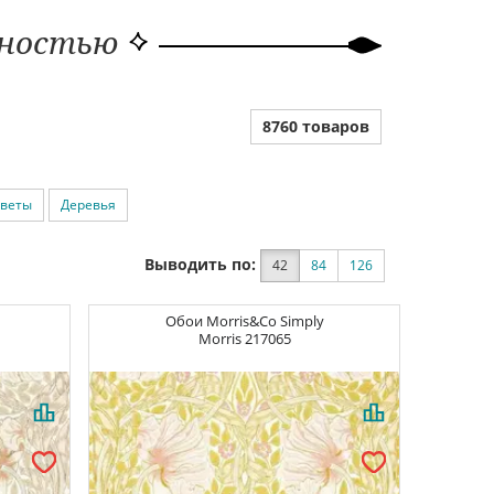
ьностью
8760 товаров
веты
Деревья
Выводить по:
42
84
126
Обои
Morris&Co Simply
Morris
217065