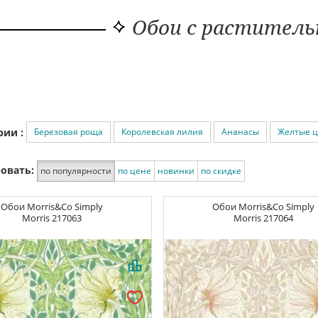
Обои с растител
Березовая роща
Королевская лилия
Ананасы
Желтые ц
рии :
овать:
по популярности
по цене
новинки
по скидке
Обои
Morris&Co Simply
Обои
Morris&Co Simply
Morris
217063
Morris
217064