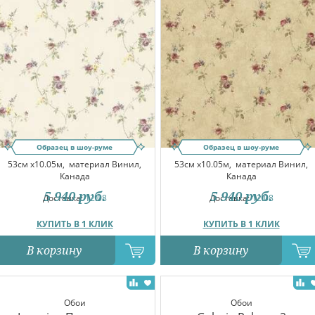
Образец в шоу-руме
Образец в шоу-руме
53см x10.05м,
материал Винил,
53см x10.05м,
материал Винил,
Канада
Канада
5 940
руб.
5 940
руб.
Доставка:
12.08
Доставка:
12.08
КУПИТЬ В 1 КЛИК
КУПИТЬ В 1 КЛИК
В корзину
В корзину
Обои
Обои