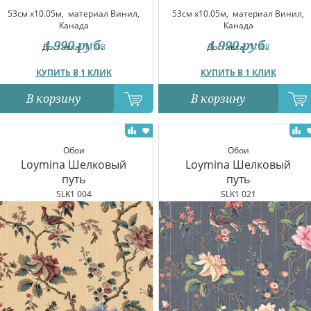
53см x10.05м,
материал Винил,
53см x10.05м,
материал Винил,
Канада
Канада
4 990
руб.
4 990
руб.
Доставка:
11.08
Доставка:
11.08
КУПИТЬ В 1 КЛИК
КУПИТЬ В 1 КЛИК
В корзину
В корзину
Обои
Обои
Loymina Шелковый
Loymina Шелковый
путь
путь
SLK1 004
SLK1 021