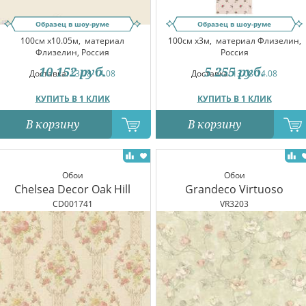
Образец в шоу-руме
Образец в шоу-руме
100см x10.05м,
материал
100см x3м,
материал Флизелин,
Флизелин, Россия
Россия
10 152
руб.
5 255
руб.
Доставка:
13.08-14.08
Доставка:
13.08-14.08
КУПИТЬ В 1 КЛИК
КУПИТЬ В 1 КЛИК
В корзину
В корзину
Обои
Обои
Chelsea Decor Oak Hill
Grandeco Virtuoso
CD001741
VR3203