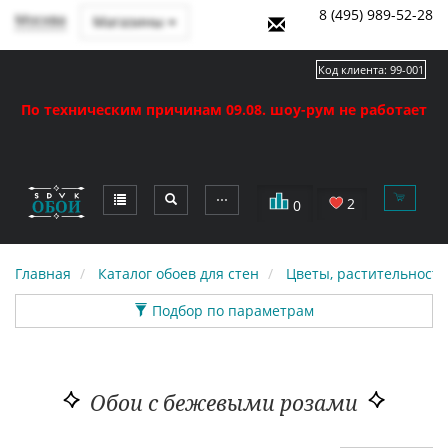
8 (495) 989-52-28
Москва
Магазины
Код клиента:
99-001
По техническим причинам 09.08. шоу-рум не работает
⋯
2
0
Главная
Каталог обоев для стен
Цветы, растительность
Подбор по параметрам
Обои с бежевыми розами