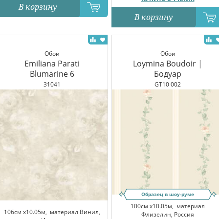
В корзину
В корзину
Обои
Обои
Emiliana Parati
Loymina Boudoir |
Blumarine 6
Бодуар
31041
GT10 002
Образец в шоу-руме
100см x10.05м,
материал
106см x10.05м,
материал Винил,
Флизелин, Россия