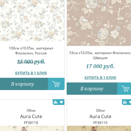
100см x10.05м,
материал
53см x10.05м,
материал Флизелин
Флизелин, Россия
Швеция
13 800
руб.
Доставка:
14.08
17 000
руб.
КУПИТЬ В 1 КЛИК
КУПИТЬ В 1 КЛИК
В корзину
В корзину
Обои
Обои
Aura Cute
Aura Cute
PF38118
PF38119