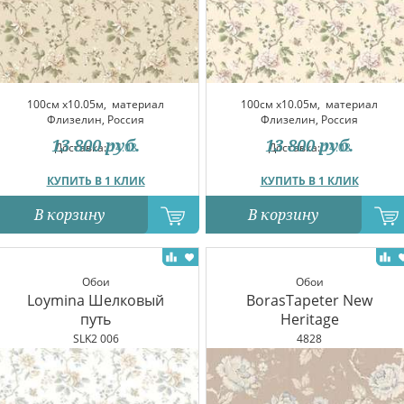
100см x10.05м,
материал
100см x10.05м,
материал
Флизелин, Россия
Флизелин, Россия
13 800
руб.
13 800
руб.
Доставка:
14.08
Доставка:
14.08
КУПИТЬ В 1 КЛИК
КУПИТЬ В 1 КЛИК
В корзину
В корзину
Обои
Обои
Loymina Шелковый
BorasTapeter New
путь
Heritage
SLK2 006
4828