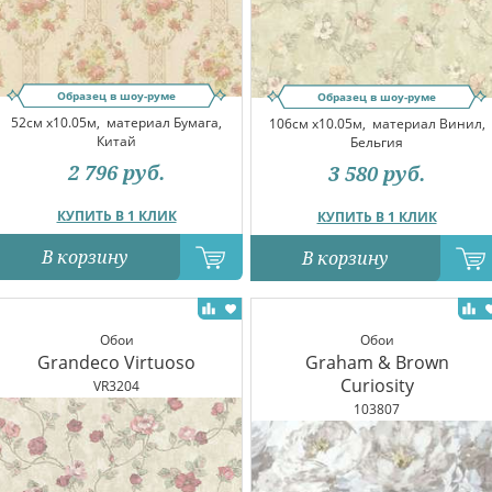
Образец в шоу-руме
Образец в шоу-руме
52см x10.05м,
материал Бумага,
106см x10.05м,
материал Винил,
Китай
Бельгия
2 796
руб.
3 580
руб.
КУПИТЬ В 1 КЛИК
КУПИТЬ В 1 КЛИК
В корзину
В корзину
Обои
Обои
Grandeco Virtuoso
Graham & Brown
Curiosity
VR3204
103807