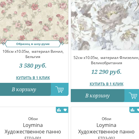
Образец в шоу-руме
106см x10.05м,
материал Винил,
Бельгия
52см x10.05м,
материал Флизелин
Великобритания
3 580
руб.
12 290
руб.
КУПИТЬ В 1 КЛИК
КУПИТЬ В 1 КЛИК
В корзину
В корзину
Обои
Обои
Loymina
Loymina
Художественное панно
Художественное панно
ETD3-001
ETD3-002