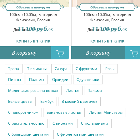
Образец в шоу-руме
Образец в шоу-руме
100см x10.05м,
материал
100см x10.05м,
материал
Флизелин, Россия
Флизелин, Россия
11 100
руб.
11 100
руб.
Доставка:
13.08-14.08
Доставка:
13.08-14.08
КУПИТЬ В 1 КЛИК
КУПИТЬ В 1 КЛИК
В корзину
В корзину
Трава
Тюльпаны
Сакура
С фруктами
Розы
Пионы
Пальмы
Орхидеи
Одуванчики
Маленькие розы на ветках
Листья
Пальма
Белые цветы
Бамбук
В мелкий цветочек
С папоротником
Банановые листья
Листья Монстеры
С растительностью
С пионами
С тюльпанами
С большими цветами
С фиолетовыми цветами