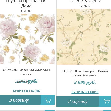
Loymina Прекрасная
Galerie Palazzo 2
Дама
G67602
FL4 002
300см x3м,
материал Флизелин,
53см x10.05м,
материал Винил,
Россия
Великобритания
5 255
руб.
5 990
руб.
Доставка:
13.08
КУПИТЬ В 1 КЛИК
КУПИТЬ В 1 КЛИК
В корзину
В корзину