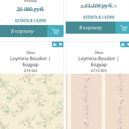
Италия
11 100
руб.
Доставка:
13.08-14.08
21 000
руб.
Доставка:
12.08
КУПИТЬ В 1 КЛИК
КУПИТЬ В 1 КЛИК
В корзину
В корзину
Обои
Обои
Loymina Boudoir |
Loymina Boudoir |
Бодуар
Бодуар
GT9 002
GT10 003