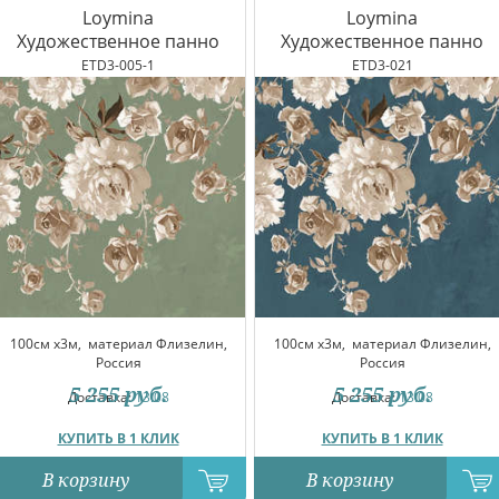
Loymina
Loymina
Художественное панно
Художественное панно
ETD3-005-1
ETD3-021
100см x3м,
материал Флизелин,
100см x3м,
материал Флизелин,
Россия
Россия
5 255
руб.
5 255
руб.
Доставка:
13.08
Доставка:
13.08
КУПИТЬ В 1 КЛИК
КУПИТЬ В 1 КЛИК
В корзину
В корзину