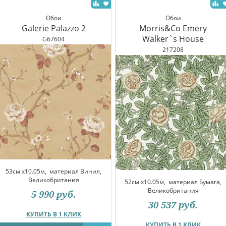
Обои
Обои
Galerie Palazzo 2
Morris&Co Emery
Walker`s House
G67604
217208
53см x10.05м,
материал Винил,
Великобритания
52см x10.05м,
материал Бумага,
Великобритания
5 990
руб.
30 537
руб.
КУПИТЬ В 1 КЛИК
КУПИТЬ В 1 КЛИК