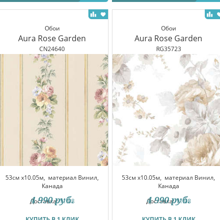
Обои
Обои
Aura Rose Garden
Aura Rose Garden
CN24640
RG35723
53см x10.05м,
материал Винил,
53см x10.05м,
материал Винил,
Канада
Канада
4 990
руб.
4 990
руб.
Доставка:
11.08
Доставка:
11.08
КУПИТЬ В 1 КЛИК
КУПИТЬ В 1 КЛИК