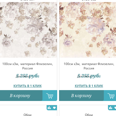
100см x3м,
материал Флизелин,
100см x3м,
материал Флизелин,
Россия
Россия
5 255
руб.
5 255
руб.
Доставка:
13.08
Доставка:
13.08
КУПИТЬ В 1 КЛИК
КУПИТЬ В 1 КЛИК
В корзину
В корзину
Обои
Обои