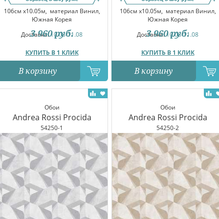
106см x10.05м,
материал Винил,
106см x10.05м,
материал Винил,
Южная Корея
Южная Корея
3 960
руб.
3 960
руб.
Доставка:
10.08-11.08
Доставка:
10.08-11.08
КУПИТЬ В 1 КЛИК
КУПИТЬ В 1 КЛИК
В корзину
В корзину
Обои
Обои
Andrea Rossi Procida
Andrea Rossi Procida
54250-1
54250-2