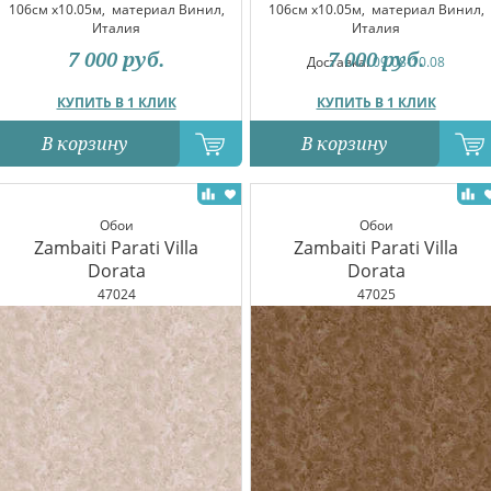
106см x10.05м,
материал Винил,
106см x10.05м,
материал Винил,
Италия
Италия
7 000
руб.
7 000
руб.
Доставка:
09.08-10.08
КУПИТЬ В 1 КЛИК
КУПИТЬ В 1 КЛИК
В корзину
В корзину
Обои
Обои
Zambaiti Parati Villa
Zambaiti Parati Villa
Dorata
Dorata
47024
47025