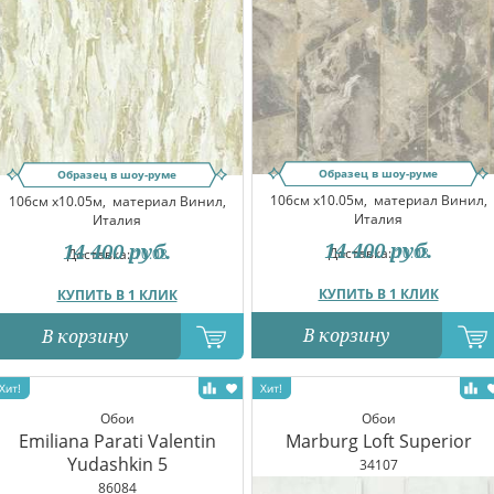
Образец в шоу-руме
Образец в шоу-руме
106см x10.05м,
материал Винил,
106см x10.05м,
материал Винил,
Италия
Италия
14 400
руб.
14 400
руб.
Доставка:
10.08
Доставка:
10.08
КУПИТЬ В 1 КЛИК
КУПИТЬ В 1 КЛИК
В корзину
В корзину
Обои
Обои
Emiliana Parati Valentin
Marburg Loft Superior
Yudashkin 5
34107
86084