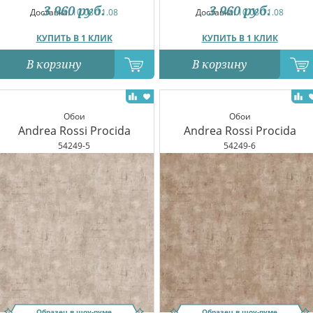
3 960
руб.
3 960
руб.
Доставка:
10.08-11.08
Доставка:
10.08-11.08
КУПИТЬ В 1 КЛИК
КУПИТЬ В 1 КЛИК
В корзину
В корзину
Обои
Обои
Andrea Rossi Procida
Andrea Rossi Procida
54249-5
54249-6
Образец в шоу-руме
Образец в шоу-руме