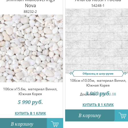
Nova
54248-1
88232-2
Образец в шоу-руме
106см x10.05м,
материал Винил,
Южная Корея
106см x15.6м,
материал Винил,
3 960
руб.
Южная Корея
Доставка:
10.08-11.08
5 990
руб.
КУПИТЬ В 1 КЛИК
КУПИТЬ В 1 КЛИК
В корзину
В корзину