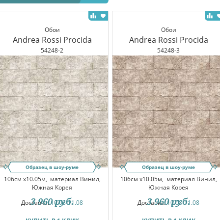
Обои
Обои
Andrea Rossi Procida
Andrea Rossi Procida
54248-2
54248-3
Образец в шоу-руме
Образец в шоу-руме
106см x10.05м,
материал Винил,
106см x10.05м,
материал Винил,
Южная Корея
Южная Корея
3 960
руб.
3 960
руб.
Доставка:
10.08-11.08
Доставка:
10.08-11.08