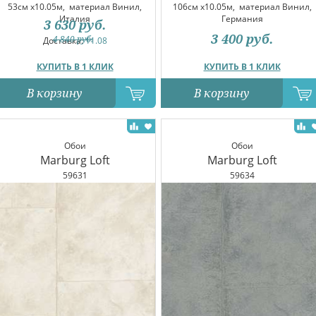
53см x10.05м,
материал Винил,
106см x10.05м,
материал Винил,
Италия
Германия
3 630
руб.
3 400
руб.
4 840
руб.
Доставка:
11.08
КУПИТЬ В 1 КЛИК
КУПИТЬ В 1 КЛИК
В корзину
В корзину
Обои
Обои
Marburg Loft
Marburg Loft
59631
59634