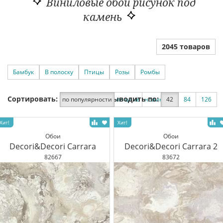
Виниловые обои рисунок под
камень
2045 товаров
Бамбук
В полоску
Птицы
Розы
Ромбы
Сортировать:
Выводить по:
по популярности
по цене
новинки
42
по скидке
84
126
Обои
Обои
Decori&Decori Carrara
Decori&Decori Carrara 2
82667
83672