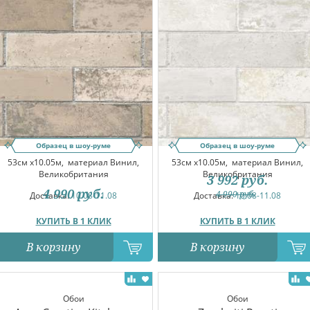
Образец в шоу-руме
Образец в шоу-руме
53см x10.05м,
материал Винил,
53см x10.05м,
материал Винил,
Великобритания
Великобритания
3 992
руб.
4 990
руб.
4 990
руб.
Доставка:
10.08-11.08
Доставка:
10.08-11.08
КУПИТЬ В 1 КЛИК
КУПИТЬ В 1 КЛИК
В корзину
В корзину
Обои
Обои