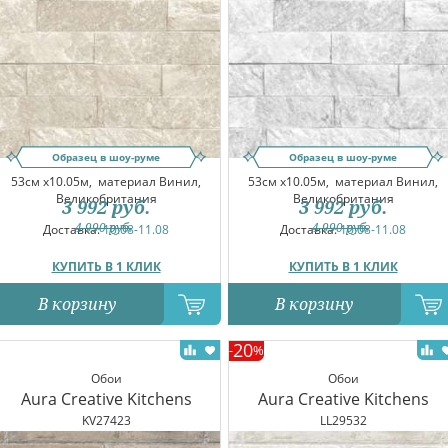
Образец в шоу-руме
Образец в шоу-руме
53см x10.05м,
материал Винил,
53см x10.05м,
материал Винил,
Великобритания
Великобритания
3 992
руб.
3 992
руб.
4 990
руб.
4 990
руб.
Доставка:
10.08-11.08
Доставка:
10.08-11.08
КУПИТЬ В 1 КЛИК
КУПИТЬ В 1 КЛИК
В корзину
В корзину
20
-
%
Обои
Обои
Aura Creative Kitchens
Aura Creative Kitchens
KV27423
LL29532