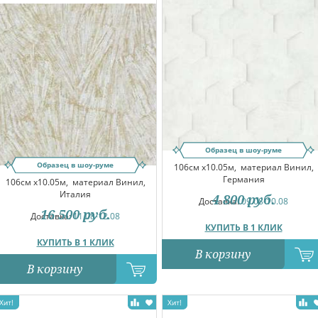
Образец в шоу-руме
Образец в шоу-руме
106см x10.05м,
материал Винил,
Германия
106см x10.05м,
материал Винил,
Италия
4 800
руб.
Доставка:
09.08-10.08
16 500
руб.
Доставка:
11.08-12.08
КУПИТЬ В 1 КЛИК
КУПИТЬ В 1 КЛИК
В корзину
В корзину