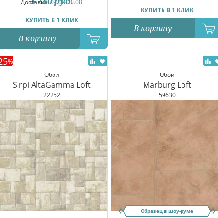
3 780
руб.
Доставка:
09.08-10.08
КУПИТЬ В 1 КЛИК
КУПИТЬ В 1 КЛИК
В корзину
В корзину
25
%
Обои
Обои
Sirpi AltaGamma Loft
Marburg Loft
22252
59630
Образец в шоу-руме