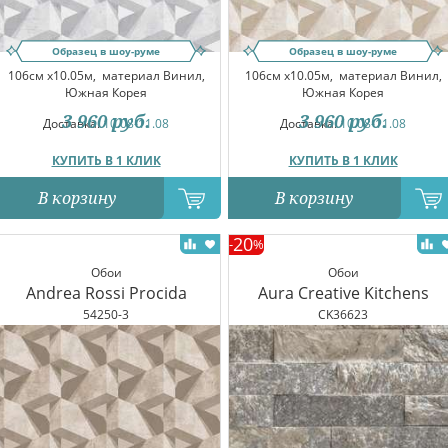
Образец в шоу-руме
Образец в шоу-руме
106см x10.05м,
материал Винил,
106см x10.05м,
материал Винил,
Южная Корея
Южная Корея
3 960
руб.
3 960
руб.
Доставка:
10.08-11.08
Доставка:
10.08-11.08
КУПИТЬ В 1 КЛИК
КУПИТЬ В 1 КЛИК
В корзину
В корзину
20
-
%
Обои
Обои
Andrea Rossi Procida
Aura Creative Kitchens
54250-3
CK36623