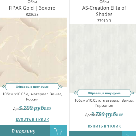
Обои
Обои
FIPAR Gold | Золото
AS-Creation Elite of
Shades
R23628
37910-3
Образец в шоу-руме
Образец в шоу-руме
106см x10.05м,
материал Винил,
Россия
106см x10.05м,
материал Винил,
Германия
5 200
руб.
Доставка:
09.08-10.08
3 780
руб.
Доставка:
09.08-10.08
КУПИТЬ В 1 КЛИК
КУПИТЬ В 1 КЛИК
В корзину