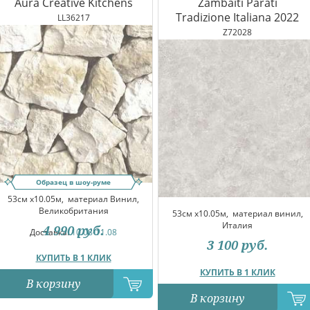
Aura Creative Kitchens
Zambaiti Parati
Tradizione Italiana 2022
LL36217
Z72028
Образец в шоу-руме
53см x10.05м,
материал Винил,
Великобритания
53см x10.05м,
материал винил,
Италия
4 990
руб.
Доставка:
10.08-11.08
3 100
руб.
КУПИТЬ В 1 КЛИК
КУПИТЬ В 1 КЛИК
В корзину
В корзину