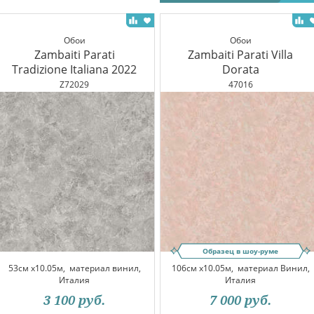
Обои
Обои
Zambaiti Parati
Zambaiti Parati Villa
Tradizione Italiana 2022
Dorata
Z72029
47016
Образец в шоу-руме
53см x10.05м,
материал винил,
106см x10.05м,
материал Винил,
Италия
Италия
3 100
руб.
7 000
руб.