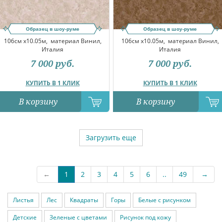
Образец в шоу-руме
Образец в шоу-руме
106см x10.05м,
материал Винил,
106см x10.05м,
материал Винил,
Италия
Италия
7 000
руб.
7 000
руб.
КУПИТЬ В 1 КЛИК
КУПИТЬ В 1 КЛИК
В корзину
В корзину
Загрузить еще
←
1
2
3
4
5
6
..
49
→
Листья
Лес
Квадраты
Горы
Белые с рисунком
Детские
Зеленые с цветами
Рисунок под кожу