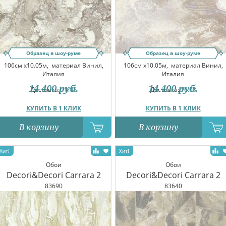
Образец в шоу-руме
Образец в шоу-руме
106см x10.05м,
материал Винил,
106см x10.05м,
материал Винил,
Италия
Италия
14 400
руб.
14 400
руб.
Доставка:
10.08
Доставка:
10.08
КУПИТЬ В 1 КЛИК
КУПИТЬ В 1 КЛИК
В корзину
В корзину
Обои
Обои
Decori&Decori Carrara 2
Decori&Decori Carrara 2
83690
83640