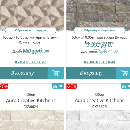
Образец в шоу-руме
Образец в шоу-руме
106см x10.05м,
материал Винил,
53см x10.05м,
материал Винил,
Южная Корея
Великобритания
3 992
руб.
3 960
руб.
4 990
руб.
Доставка:
10.08-11.08
Доставка:
10.08-11.08
КУПИТЬ В 1 КЛИК
КУПИТЬ В 1 КЛИК
В корзину
В корзину
20
20
%
-
%
Обои
Обои
Aura Creative Kitchens
Aura Creative Kitchens
CK36624
CK36625