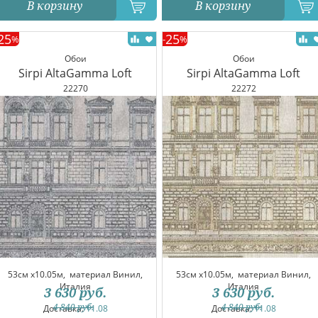
В корзину
В корзину
25
25
%
-
%
Обои
Обои
Sirpi AltaGamma Loft
Sirpi AltaGamma Loft
22270
22272
53см x10.05м,
материал Винил,
53см x10.05м,
материал Винил,
Италия
Италия
3 630
руб.
3 630
руб.
4 840
руб.
4 840
руб.
Доставка:
11.08
Доставка:
11.08