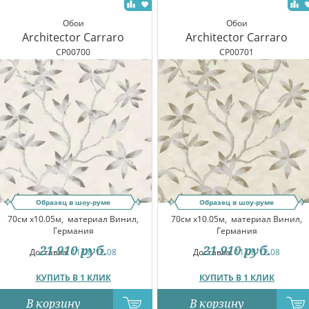
Обои
Обои
Architector Carraro
Architector Carraro
CP00700
CP00701
Образец в шоу-руме
Образец в шоу-руме
70см x10.05м,
материал Винил,
70см x10.05м,
материал Винил,
Германия
Германия
21 910
руб.
21 910
руб.
Доставка:
11.08-12.08
Доставка:
11.08-12.08
КУПИТЬ В 1 КЛИК
КУПИТЬ В 1 КЛИК
В корзину
В корзину