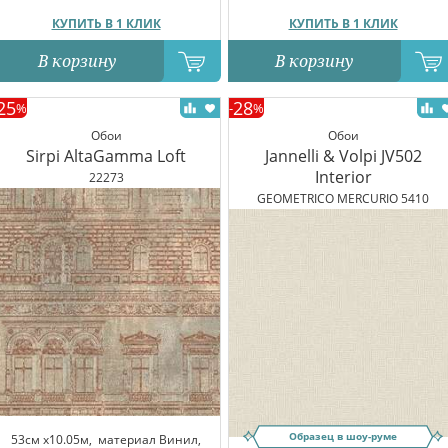
КУПИТЬ В 1 КЛИК
КУПИТЬ В 1 КЛИК
В корзину
В корзину
25
28
%
-
%
Обои
Обои
Sirpi AltaGamma Loft
Jannelli & Volpi JV502
Interior
22273
GEOMETRICO MERCURIO 5410
Образец в шоу-руме
53см x10.05м,
материал Винил,