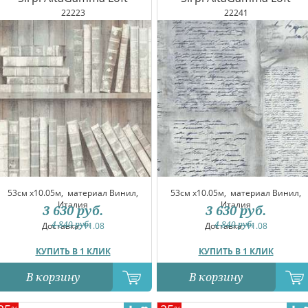
22223
22241
53см x10.05м,
материал Винил,
53см x10.05м,
материал Винил,
Италия
Италия
3 630
руб.
3 630
руб.
4 840
руб.
4 840
руб.
Доставка:
11.08
Доставка:
11.08
КУПИТЬ В 1 КЛИК
КУПИТЬ В 1 КЛИК
В корзину
В корзину