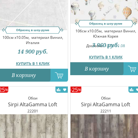
Образец в шоу-руме
Образец в шоу-руме
106см x10.05м,
материал Винил,
Южная Корея
100см x10.05м,
материал Винил,
Италия
3 960
руб.
Доставка:
10.08-11.08
14 900
руб.
КУПИТЬ В 1 КЛИК
КУПИТЬ В 1 КЛИК
В корзину
В корзину
25
25
%
-
%
Обои
Обои
Sirpi AltaGamma Loft
Sirpi AltaGamma Loft
22201
22211