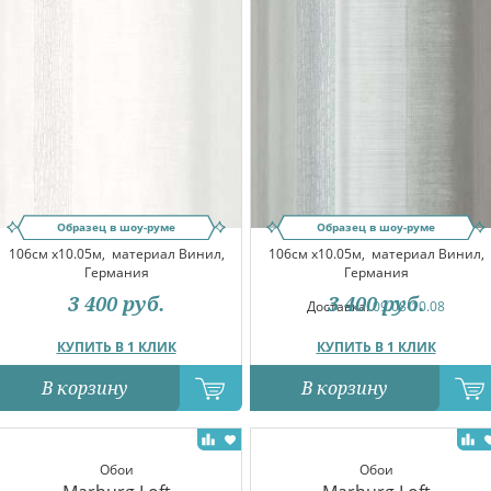
Образец в шоу-руме
Образец в шоу-руме
106см x10.05м,
материал Винил,
106см x10.05м,
материал Винил,
Германия
Германия
3 400
руб.
3 400
руб.
Доставка:
09.08-10.08
КУПИТЬ В 1 КЛИК
КУПИТЬ В 1 КЛИК
В корзину
В корзину
Обои
Обои