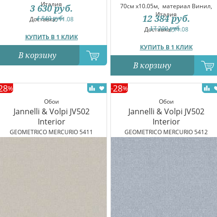
Италия
70см x10.05м,
материал Винил,
3 630
руб.
Италия
12 384
руб.
4 840
руб.
Доставка:
11.08
17 200
руб.
Доставка:
11.08
КУПИТЬ В 1 КЛИК
КУПИТЬ В 1 КЛИК
В корзину
В корзину
28
28
%
-
%
Обои
Обои
Jannelli & Volpi JV502
Jannelli & Volpi JV502
Interior
Interior
GEOMETRICO MERCURIO 5411
GEOMETRICO MERCURIO 5412