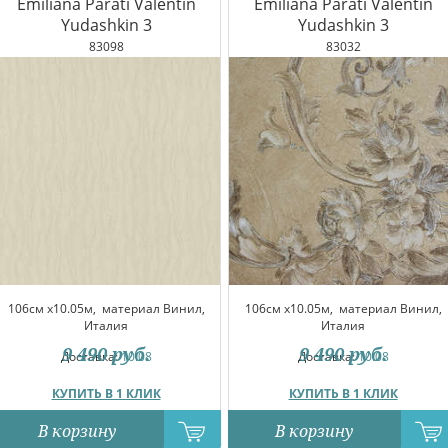
Emiliana Parati Valentin
Emiliana Parati Valentin
Yudashkin 3
Yudashkin 3
83098
83032
106см x10.05м,
материал Винил,
106см x10.05м,
материал Винил,
Италия
Италия
9 490
руб.
9 490
руб.
Доставка:
10.08
Доставка:
10.08
КУПИТЬ В 1 КЛИК
КУПИТЬ В 1 КЛИК
В корзину
В корзину