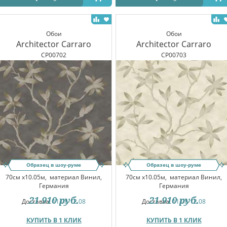
Обои
Обои
Architector Carraro
Architector Carraro
CP00702
CP00703
Образец в шоу-руме
Образец в шоу-руме
70см x10.05м,
материал Винил,
70см x10.05м,
материал Винил,
Германия
Германия
21 910
руб.
21 910
руб.
Доставка:
11.08-12.08
Доставка:
11.08-12.08
КУПИТЬ В 1 КЛИК
КУПИТЬ В 1 КЛИК