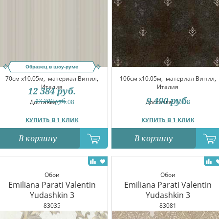
Образец в шоу-руме
70см x10.05м,
материал Винил,
106см x10.05м,
материал Винил,
Италия
Италия
12 384
руб.
9 490
руб.
17 200
руб.
Доставка:
11.08
Доставка:
10.08
КУПИТЬ В 1 КЛИК
КУПИТЬ В 1 КЛИК
В корзину
В корзину
Обои
Обои
Emiliana Parati Valentin
Emiliana Parati Valentin
Yudashkin 3
Yudashkin 3
83035
83081