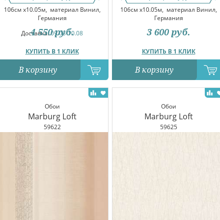
106см x10.05м,
материал Винил,
106см x10.05м,
материал Винил,
Германия
Германия
4 550
руб.
3 600
руб.
Доставка:
09.08-10.08
КУПИТЬ В 1 КЛИК
КУПИТЬ В 1 КЛИК
В корзину
В корзину
Обои
Обои
Marburg Loft
Marburg Loft
59622
59625