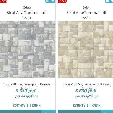
25
25
%
-
%
Обои
Обои
Sirpi AltaGamma Loft
Sirpi AltaGamma Loft
22251
22252
53см x10.05м,
материал Винил,
53см x10.05м,
материал Винил,
Италия
Италия
3 630
руб.
3 630
руб.
4 840
руб.
4 840
руб.
Доставка:
11.08
Доставка:
11.08
КУПИТЬ В 1 КЛИК
КУПИТЬ В 1 КЛИК