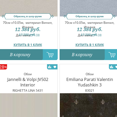
Образец в шоу-руме
Образец в шоу-руме
70см x10.05м,
материал Винил,
70см x10.05м,
материал Винил,
Италия
Италия
12 384
руб.
12 384
руб.
17 200
руб.
17 200
руб.
Доставка:
11.08
Доставка:
11.08
КУПИТЬ В 1 КЛИК
КУПИТЬ В 1 КЛИК
В корзину
В корзину
28
%
Обои
Обои
Jannelli & Volpi JV502
Emiliana Parati Valentin
Interior
Yudashkin 3
RIGHETTA LINA 5431
83021