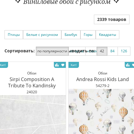
Виниловые обои с рисунком
2339 товаров
Птицы
Белые с рисунком
Бамбук
Горы
Квадраты
Сортировать:
Выводить по:
по популярности
по цене
новинки
42
по скидке
84
126
Обои
Обои
Sirpi Composition A
Andrea Rossi Kids Land
Tribute To Kandinsky
54279-2
24020