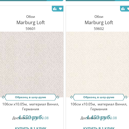
Обои
Обои
Marburg Loft
Marburg Loft
59601
59602
Образец в шоу-руме
Образец в шоу-руме
106см x10.05м,
материал Винил,
106см x10.05м,
материал Винил,
Германия
Германия
4 550
руб.
4 450
руб.
Доставка:
09.08-10.08
Доставка:
09.08-10.08
КУПИТЬ В 1 КЛИК
КУПИТЬ В 1 КЛИК