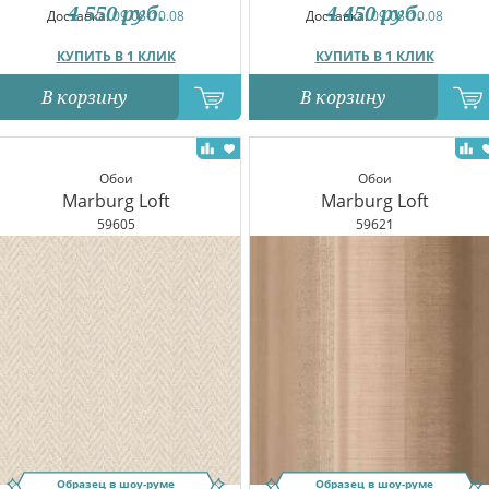
4 550
руб.
4 450
руб.
Доставка:
09.08-10.08
Доставка:
09.08-10.08
КУПИТЬ В 1 КЛИК
КУПИТЬ В 1 КЛИК
В корзину
В корзину
Обои
Обои
Marburg Loft
Marburg Loft
59605
59621
Образец в шоу-руме
Образец в шоу-руме