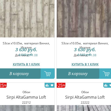
53см x10.05м,
материал Винил,
53см x10.05м,
материал Винил,
Италия
Италия
3 630
руб.
3 630
руб.
4 840
руб.
4 840
руб.
Доставка:
11.08
Доставка:
11.08
КУПИТЬ В 1 КЛИК
КУПИТЬ В 1 КЛИК
В корзину
В корзину
25
25
%
-
%
Обои
Обои
Sirpi AltaGamma Loft
Sirpi AltaGamma Loft
22212
22222