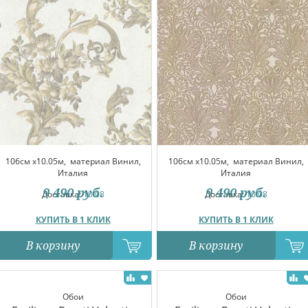
106см x10.05м,
материал Винил,
106см x10.05м,
материал Винил,
Италия
Италия
9 490
руб.
9 490
руб.
Доставка:
10.08
Доставка:
10.08
КУПИТЬ В 1 КЛИК
КУПИТЬ В 1 КЛИК
В корзину
В корзину
Обои
Обои